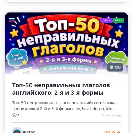
🇷🇺
DECK
FREE
📄 100
Топ-50 неправильных глаголов
английского: 2-я и 3-я формы
Топ-50 неправильных глаголов английского языка с
тренировкой 2-й и 3-й формы: be, have, do, go, take,
see, write, speak, choose и другие irregular ver...
3
2 months ago
Знаток
VIEW →