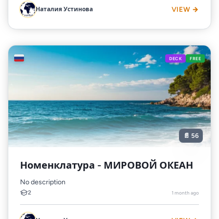
Наталия Устинова
VIEW →
🇷🇺
DECK
FREE
📄 56
Номенклатура - МИРОВОЙ ОКЕАН
No description
2
1 month ago