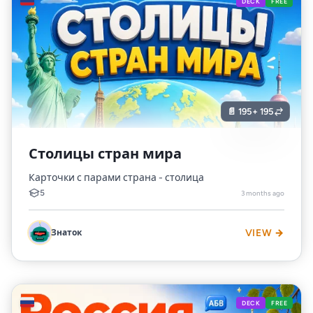
🇷🇺
DECK
FREE
📄 195
+ 195
Столицы стран мира
Карточки с парами страна - столица
5
3 months ago
Знаток
VIEW →
🇷🇺
DECK
FREE