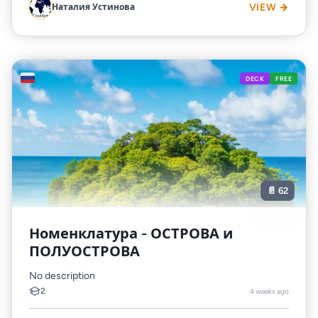
Наталия Устинова
VIEW →
🇷🇺
DECK
FREE
📄 62
Номенклатура - ОСТРОВА и
ПОЛУОСТРОВА
No description
2
4 weeks ago