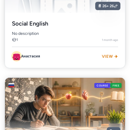
📄 26
+ 26
Social English
No description
1
1 month ago
Анастасия
VIEW →
🇷🇺
COURSE
FREE