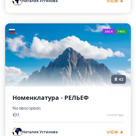
Наталия Устинова
VIEW →
🇷🇺
DECK
FREE
📄 42
Номенклатура - РЕЛЬЕФ
No description
2
1 month ago
Наталия Устинова
VIEW →