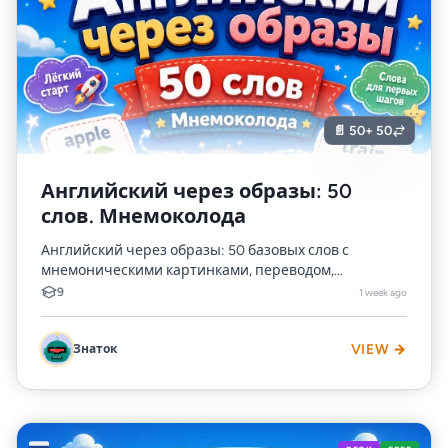
📄 50
+ 50
Английский через образы: 50
слов. Мнемоколода
Английский через образы: 50 базовых слов с
мнемоническими картинками, переводом,
транскрипцией и примерами для лёгкого
9
1 week ago
запоминания.
Знаток
VIEW →