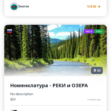
Знаток
VIEW →
🇷🇺
DECK
FREE
📄 63
Номенклатура - РЕКИ и ОЗЕРА
No description
2
4 weeks ago