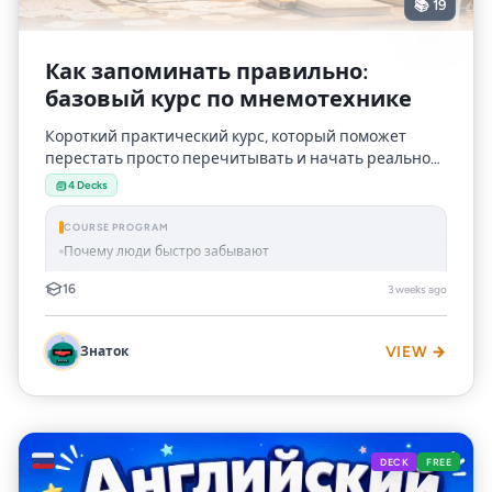
📚 19
Как запоминать правильно:
базовый курс по мнемотехнике
Короткий практический курс, который поможет
перестать просто перечитывать и начать реально
запоминать. Ты освоишь метод образов, метод
4 Decks
связяй, метод т...
COURSE PROGRAM
Почему люди быстро забывают
Практика 1. Видел - не значит запомнил
16
3 weeks ago
Знаток
VIEW →
🇷🇺
DECK
FREE