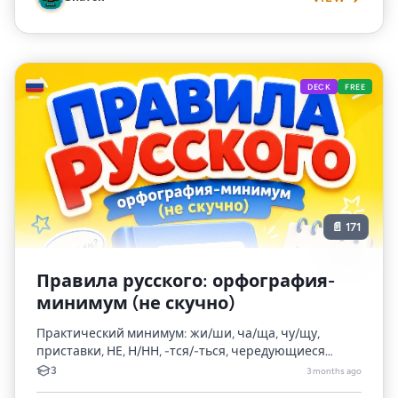
🇷🇺
DECK
FREE
📄 171
Правила русского: орфография-
минимум (не скучно)
Практический минимум: жи/ши, ча/ща, чу/щу,
приставки, НЕ, Н/НН, -тся/-ться, чередующиеся
корни, мягкий знак, сложные слова, слитно/
3
3 months ago
раздельно/через деф...