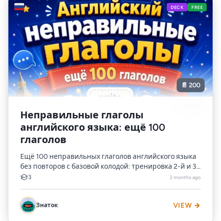
🇷🇺
DECK
FREE
📄 200
Неправильные глаголы
английского языка: ещё 100
глаголов
Ещё 100 неправильных глаголов английского языка
без повторов с базовой колодой: тренировка 2-й и 3-
й формы irregular verbs с переводом, транскрипцией...
3
2 months ago
Знаток
VIEW →