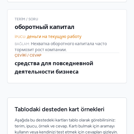
TERIM / SORU
оборотный капитал
деньги на текущую работу
İPUCU:
Нехватка оборотного капитала часто
BAĞLAM:
тормозит рост компании.
ÇEVIRI / CEVAP
средства для повседневной
деятельности бизнеса
Tablodaki desteden kart örnekleri
Aşağıda bu destedeki kartları tablo olarak görebilirsiniz:
terim, ipucu, örnek ve cevap. Kartı bulmak için aramayı
kullanın veya kendinizi test etmek için cevapları gizleyin.