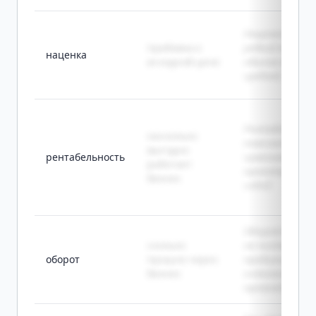
Наценка на
прибавка к
редкий товар
наценка
исходной цене
обычно выше
средней.
Рентабельнос
насколько
помогает
выгодно
рентабельность
сравнивать
работает
проекты межд
бизнес
собой.
Оборот вырос,
сколько
но чистая
оборот
прошло через
прибыль
бизнес
осталась поч
прежней.