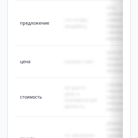
Если
предложение
что готовы
падает,
предложение
продавать
дефицит
становится
вероятнее.
Цена на сезонн
овощи часто
цена
сколько стоит
меняется в
течение года.
Стоимость
не просто
строительств
цена, а
стоимость
выросла из-за
экономическая
подорожания
ценность
материалов.
Деньги удобны
потому, что и
то, чем платят
принимают