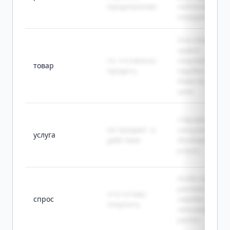
предложения
под влиянием
конкуренции.
Если товар не
нужен
то, что можно
покупателю, е
товар
продать
трудно сбыть
даже по низкой
цене.
Стрижка,
не предмет, а
консультация 
услуга
действие
доставка - эт
услуги.
Когда спрос
растёт, цены
что готовы
спрос
нередко тоже
покупать
начинают
расти.