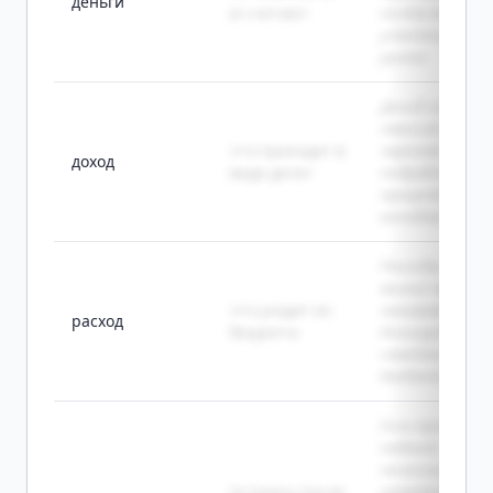
деньги
и считают
почти все
участники
рынка.
Доход семьи
зависит от
что приходит в
зарплат,
доход
виде денег
подработки и
процентов по
вкладам.
Расходы на
жильё часто
что уходит из
занимают
расход
бюджета
большую част
семейного
бюджета.
Если прибыль
падает
несколько
осталось после
кварталов