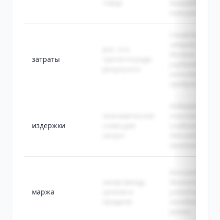
товар
вынуждена
повышать цену
Снижение
затрат не
всё, что
должно
затраты
тратится ради
ухудшать
результата
качество
продукта.
Издержки
экономическое
логистики
издержки
слово для
особенно важ
затрат
для интернет-
магазинов.
Большая марж
зазор между
делает бизнес
маржа
купили и
устойчивее к
продали
колебаниям
рынка.