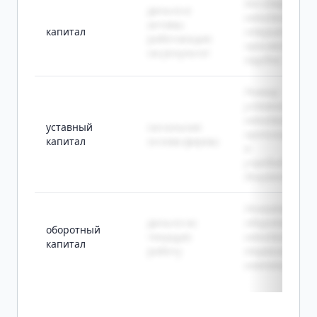
Без стартовог
деньги и
капитала
активы,
капитал
открыть
работающие
производство
на результат
трудно.
Размер
уставного
капитала
уставный
начальная
прописываетс
капитал
основа фирмы
в
учредительны
документах.
Нехватка
деньги на
оборотного
оборотный
текущую
капитала час
капитал
работу
тормозит рос
компании.