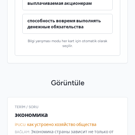
выплачиваемая акционерам
способность вовремя выполнять
денежные обязательства
Bilgi yarışması modu her kart için otomatik olarak
seçilir.
Görüntüle
TERIM / SORU
экономика
как устроено хозяйство общества
İPUCU:
Экономика страны зависит не только от
BAĞLAM: