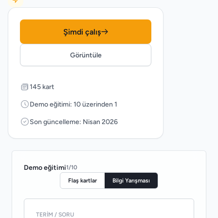
Şimdi çalış
Görüntüle
145 kart
Demo eğitimi: 10 üzerinden 1
Son güncelleme: Nisan 2026
Demo eğitimi
1
/
10
Flaş kartlar
Bilgi Yarışması
TERIM / SORU