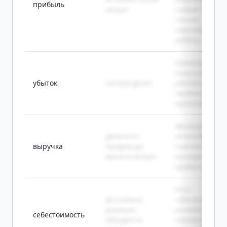
прибыль
затрат
подряд, бизнес
стоит
пересмотреть
модель.
Компания
получила
убыток
потеря денег
убыток после
неудачного
проекта.
Высокая выруч
деньги от
не всегда
выручка
продаж до
означает
вычета затрат
высокую
прибыль.
Если
во сколько
себестоимост
реально
растёт,
себестоимость
обходится
компания част