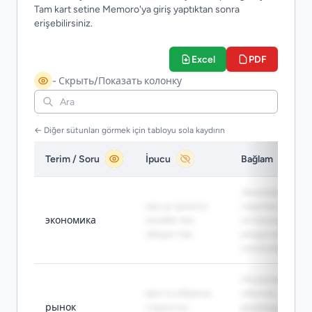
Tam kart setine Memoro'ya giriş yaptıktan sonra
erişebilirsiniz.
Excel
PDF
- Скрыть/Показать колонку
← Diğer sütunları görmek için tabloyu sola kaydırın
Terim / Soru
İpucu
Bağlam
Экономика
как устроено
страны завис
экономика
хозяйство
не только от
общества
ресурсов, но и 
институтов.
На рынке цена
место обмена
обычно
рынок
спроса и
формируется