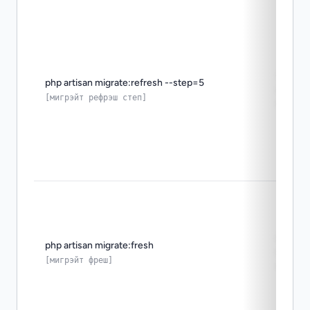
части
php artisan migrate:refresh --step=5
refres
[мигрэйт рефрэш степ]
задан
полна
php artisan migrate:fresh
перес
[мигрэйт фреш]
с нуля