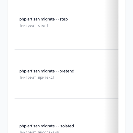
удобн
php artisan migrate --step
откаты
[мигрэйт степ]
одной
безоп
php artisan migrate --pretend
предв
[мигрэйт прите́нд]
прове
полез
php artisan migrate --isolated
неско
[мигрэйт а́йсолэйтид]