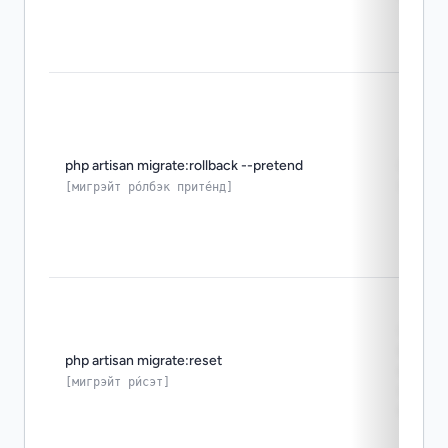
php artisan migrate:rollback --pretend
предп
rollba
[мигрэйт ро́лбэк прите́нд]
полно
вернут
php artisan migrate:reset
исход
[мигрэйт ри́сэт]
состо
мигра