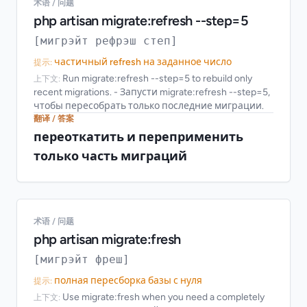
术语 / 问题
php artisan migrate:refresh --step=5
[мигрэйт рефрэш степ]
частичный refresh на заданное число
提示:
Run migrate:refresh --step=5 to rebuild only
上下文:
recent migrations. - Запусти migrate:refresh --step=5,
чтобы пересобрать только последние миграции.
翻译 / 答案
переоткатить и переприменить
только часть миграций
术语 / 问题
php artisan migrate:fresh
[мигрэйт фреш]
полная пересборка базы с нуля
提示:
Use migrate:fresh when you need a completely
上下文: