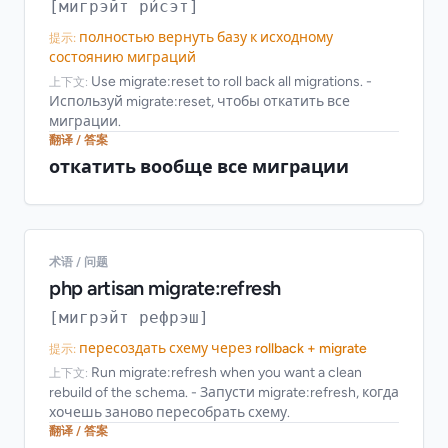
[мигрэйт ри́сэт]
полностью вернуть базу к исходному
提示:
состоянию миграций
Use migrate:reset to roll back all migrations. -
上下文:
Используй migrate:reset, чтобы откатить все
миграции.
翻译 / 答案
откатить вообще все миграции
术语 / 问题
php artisan migrate:refresh
[мигрэйт рефрэш]
пересоздать схему через rollback + migrate
提示:
Run migrate:refresh when you want a clean
上下文:
rebuild of the schema. - Запусти migrate:refresh, когда
хочешь заново пересобрать схему.
翻译 / 答案