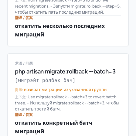
Run migrate:rollback --step=5 to undo five
上下文:
recent migrations. - Запусти migrate:rollback --step=5,
чтобы откатить пять последних миграций.
翻译 / 答案
откатить несколько последних
миграций
术语 / 问题
php artisan migrate:rollback --batch=3
[мигрэйт ро́лбэк бэч]
возврат миграций из указанной группы
提示:
Use migrate:rollback --batch=3 to revert batch
上下文:
three. - Используй migrate:rollback --batch=3, чтобы
откатить третий батч.
翻译 / 答案
откатить конкретный батч
миграций