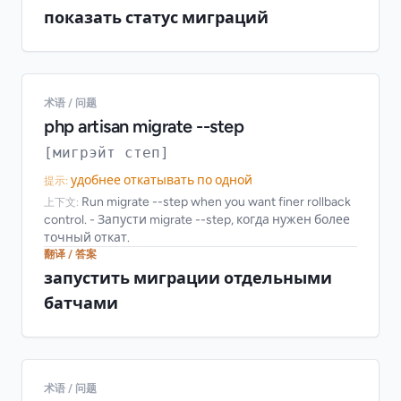
показать статус миграций
术语 / 问题
php artisan migrate --step
[мигрэйт степ]
удобнее откатывать по одной
提示:
Run migrate --step when you want finer rollback
上下文:
control. - Запусти migrate --step, когда нужен более
точный откат.
翻译 / 答案
запустить миграции отдельными
батчами
术语 / 问题