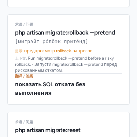
术语 / 问题
php artisan migrate:rollback --pretend
[мигрэйт ро́лбэк прите́нд]
предпросмотр rollback-запросов
提示:
Run migrate:rollback --pretend before a risky
上下文:
rollback. - Запусти migrate:rollback --pretend перед
рискованным откатом.
翻译 / 答案
показать SQL отката без
выполнения
术语 / 问题
php artisan migrate:reset