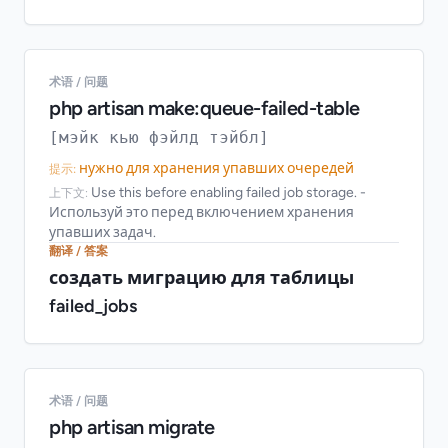
术语 / 问题
php artisan make:queue-failed-table
[мэйк кью фэйлд тэйбл]
нужно для хранения упавших очередей
提示:
Use this before enabling failed job storage. -
上下文:
Используй это перед включением хранения
упавших задач.
翻译 / 答案
создать миграцию для таблицы
failed_jobs
术语 / 问题
php artisan migrate