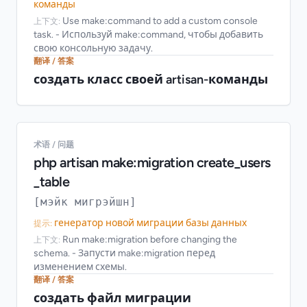
команды
Use make:command to add a custom console
上下文:
task. - Используй make:command, чтобы добавить
свою консольную задачу.
翻译 / 答案
создать класс своей artisan-команды
术语 / 问题
php artisan make:migration create_users
_table
[мэйк мигрэйшн]
генератор новой миграции базы данных
提示:
Run make:migration before changing the
上下文:
schema. - Запусти make:migration перед
изменением схемы.
翻译 / 答案
создать файл миграции