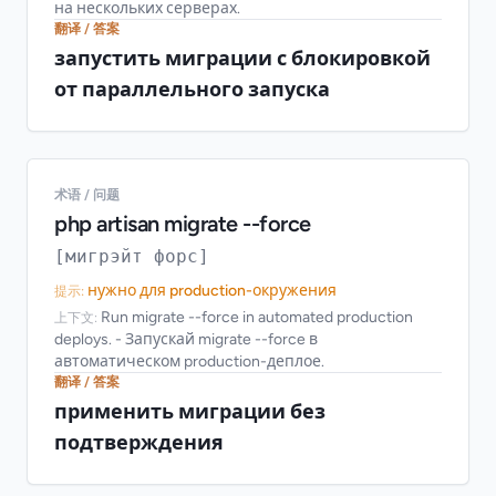
на нескольких серверах.
翻译 / 答案
запустить миграции с блокировкой
от параллельного запуска
术语 / 问题
php artisan migrate --force
[мигрэйт форс]
нужно для production-окружения
提示:
Run migrate --force in automated production
上下文:
deploys. - Запускай migrate --force в
автоматическом production-деплое.
翻译 / 答案
применить миграции без
подтверждения