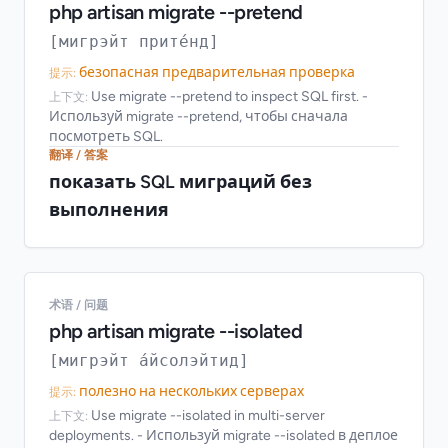
php artisan migrate --pretend
[мигрэйт прите́нд]
безопасная предварительная проверка
提示:
Use migrate --pretend to inspect SQL first. -
上下文:
Используй migrate --pretend, чтобы сначала
посмотреть SQL.
翻译 / 答案
показать SQL миграций без
выполнения
术语 / 问题
php artisan migrate --isolated
[мигрэйт а́йсолэйтид]
полезно на нескольких серверах
提示:
Use migrate --isolated in multi-server
上下文:
deployments. - Используй migrate --isolated в деплое