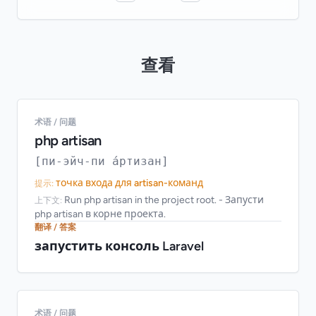
查看
术语 / 问题
php artisan
[пи-эйч-пи а́ртизан]
точка входа для artisan-команд
提示:
Run php artisan in the project root. - Запусти
上下文:
php artisan в корне проекта.
翻译 / 答案
запустить консоль Laravel
术语 / 问题