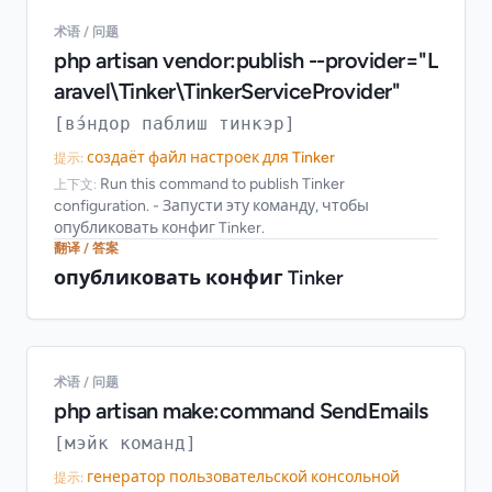
术语 / 问题
php artisan vendor:publish --provider="L
aravel\Tinker\TinkerServiceProvider"
[вэ́ндор паблиш тинкэр]
создаёт файл настроек для Tinker
提示:
Run this command to publish Tinker
上下文:
configuration. - Запусти эту команду, чтобы
опубликовать конфиг Tinker.
翻译 / 答案
опубликовать конфиг Tinker
术语 / 问题
php artisan make:command SendEmails
[мэйк команд]
генератор пользовательской консольной
提示: