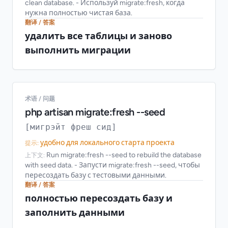
clean database. - Используй migrate:fresh, когда
нужна полностью чистая база.
翻译 / 答案
удалить все таблицы и заново
выполнить миграции
术语 / 问题
php artisan migrate:fresh --seed
[мигрэйт фреш сид]
удобно для локального старта проекта
提示:
Run migrate:fresh --seed to rebuild the database
上下文:
with seed data. - Запусти migrate:fresh --seed, чтобы
пересоздать базу с тестовыми данными.
翻译 / 答案
полностью пересоздать базу и
заполнить данными