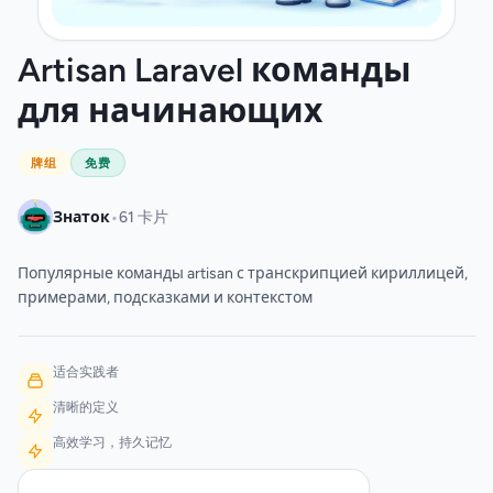
Artisan Laravel команды
для начинающих
牌组
免费
•
Знаток
61 卡片
Популярные команды artisan с транскрипцией кириллицей,
примерами, подсказками и контекстом
适合实践者
清晰的定义
高效学习，持久记忆