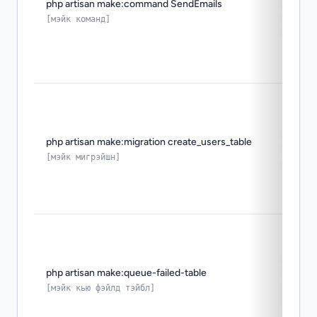
php artisan make:command SendEmails
польз
консо
[мэйк команд]
коман
генер
php artisan make:migration create_users_table
мигра
[мэйк мигрэйшн]
данны
нужно
php artisan make:queue-failed-table
хране
упавш
[мэйк кью фэйлд тэйбл]
очере