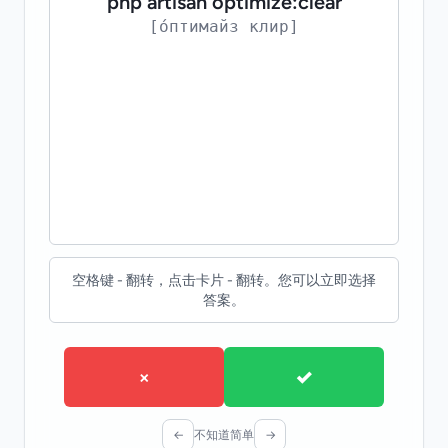
php artisan optimize:clear
очистить кэши оптимизации и default
[о́птимайз клир]
cache
上下文
Use optimize:clear when cached state causes
confusing behavior. - Используй
optimize:clear, когда кэши дают странное
поведение.
空格键 - 翻转，点击卡片 - 翻转。您可以立即选择
答案。
×
✓
←
不知道
简单
→