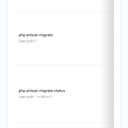
php artisan migrate
обновл
базы 
[мигрэйт]
видно,
php artisan migrate:status
мигра
[мигрэйт стэ́йтэс]
приме