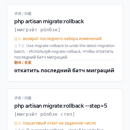
术语 / 问题
php artisan migrate:rollback
[мигрэйт ро́лбэк]
возврат последнего набора изменений
提示:
Use migrate:rollback to undo the latest migration
上下文:
batch. - Используй migrate:rollback, чтобы откатить
последний батч миграций.
翻译 / 答案
откатить последний батч миграций
术语 / 问题
php artisan migrate:rollback --step=5
[мигрэйт ро́лбэк степ]
пошаговый откат на заданное число
提示: