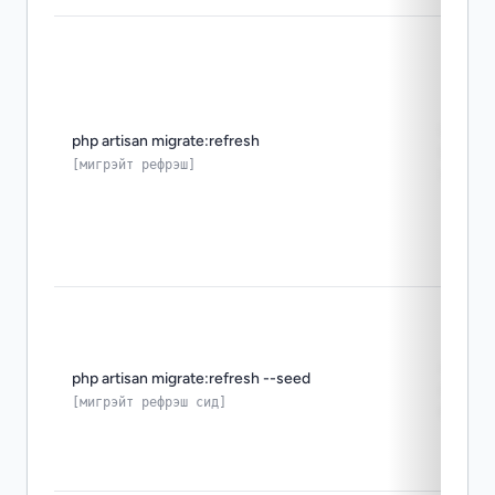
перес
php artisan migrate:refresh
схему 
[мигрэйт рефрэш]
rollbac
rollbac
php artisan migrate:refresh --seed
seed в
[мигрэйт рефрэш сид]
коман