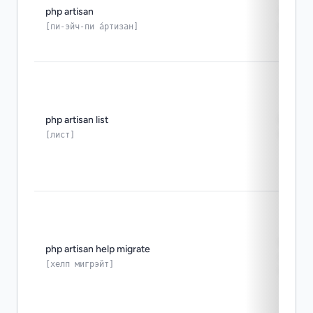
php artisan
точка 
artisa
[пи-эйч-пи а́ртизан]
php artisan list
быстр
коман
[лист]
вывод
php artisan help migrate
аргум
[хелп мигрэйт]
опции