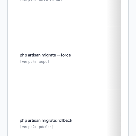
серве
нужно
php artisan migrate --force
produc
[мигрэйт форс]
окруж
возвр
php artisan migrate:rollback
после
набор
[мигрэйт ро́лбэк]
измен