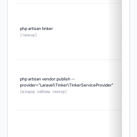
php artisan tinker
REPL д
сервис
[ти́нкэр]
php artisan vendor:publish --
создаё
provider="Laravel\Tinker\TinkerServiceProvider"
настро
Tinker
[вэ́ндор паблиш тинкэр]
генер