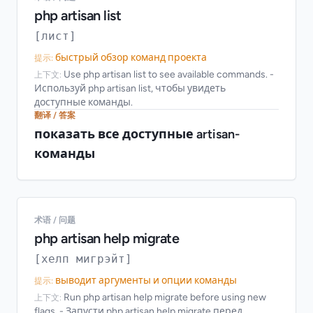
php artisan list
[лист]
быстрый обзор команд проекта
提示:
Use php artisan list to see available commands. -
上下文:
Используй php artisan list, чтобы увидеть
доступные команды.
翻译 / 答案
показать все доступные artisan-
команды
术语 / 问题
php artisan help migrate
[хелп мигрэйт]
выводит аргументы и опции команды
提示:
Run php artisan help migrate before using new
上下文:
flags. - Запусти php artisan help migrate перед