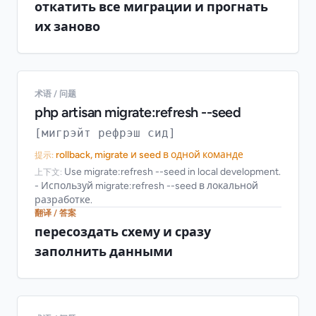
откатить все миграции и прогнать
их заново
术语 / 问题
php artisan migrate:refresh --seed
[мигрэйт рефрэш сид]
rollback, migrate и seed в одной команде
提示:
Use migrate:refresh --seed in local development.
上下文:
- Используй migrate:refresh --seed в локальной
разработке.
翻译 / 答案
пересоздать схему и сразу
заполнить данными