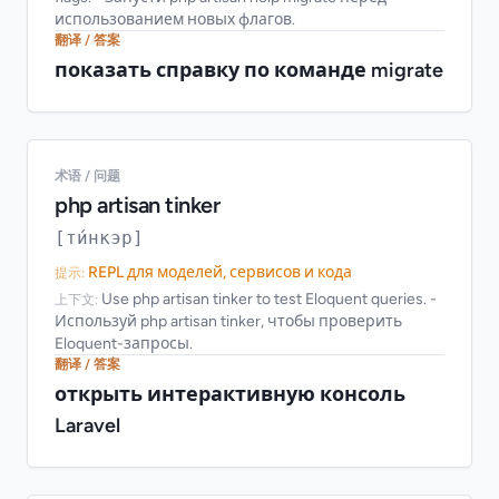
использованием новых флагов.
翻译 / 答案
показать справку по команде migrate
术语 / 问题
php artisan tinker
[ти́нкэр]
REPL для моделей, сервисов и кода
提示:
Use php artisan tinker to test Eloquent queries. -
上下文:
Используй php artisan tinker, чтобы проверить
Eloquent-запросы.
翻译 / 答案
открыть интерактивную консоль
Laravel