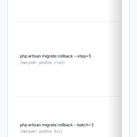
пошаг
php artisan migrate:rollback --step=5
на за
[мигрэйт ро́лбэк степ]
число
возвр
php artisan migrate:rollback --batch=3
мигра
[мигрэйт ро́лбэк бэч]
указа