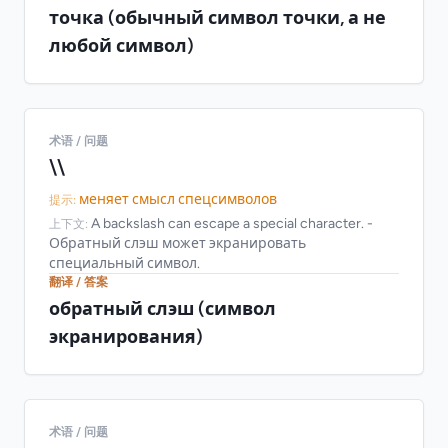
точка (обычный символ точки, а не
любой символ)
术语 / 问题
\\
меняет смысл спецсимволов
提示:
A backslash can escape a special character. -
上下文:
Обратный слэш может экранировать
специальный символ.
翻译 / 答案
обратный слэш (символ
экранирования)
术语 / 问题