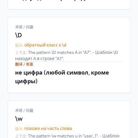
术语 / 问题
\D
обратный класс к \d
提示:
The pattern \D matches A in "A7". - Шаблон \D
上下文:
находит A в строке "A7".
翻译 / 答案
не цифра (любой символ, кроме
цифры)
术语 / 问题
\w
похоже на часть слова
提示:
The pattern \w matches u in "user_1". - Шаблон
上下文: