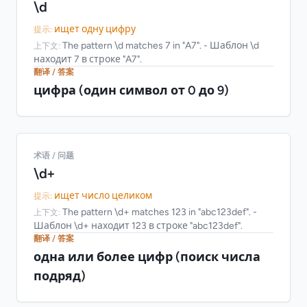
\d
ищет одну цифру
提示:
The pattern \d matches 7 in "A7". - Шаблон \d
上下文:
находит 7 в строке "A7".
翻译 / 答案
цифра (один символ от 0 до 9)
术语 / 问题
\d+
ищет число целиком
提示:
The pattern \d+ matches 123 in "abc123def". -
上下文:
Шаблон \d+ находит 123 в строке "abc123def".
翻译 / 答案
одна или более цифр (поиск числа
подряд)