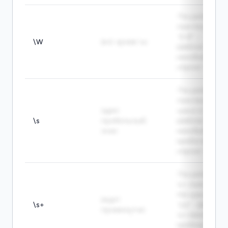
The pattern \W
matches - in
"A-B". -
\W
всё, кроме \w
Шаблон \W
находит - в
строке "A-B".
The pattern \s
matches the
один
space in "a b". -
\s
пробельный
Шаблон \s
знак
находит
пробел в
строке "a b".
The pattern
\s+ matches
the spaces in
ищет
\s+
"a b". - Шаблон
промежутки
\s+ находит
пробелы в