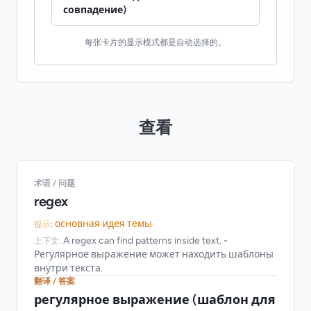
совпадение)
每张卡片的显示模式都是自动选择的。
查看
术语 / 问题
regex
основная идея темы
提示:
A regex can find patterns inside text. -
上下文:
Регулярное выражение может находить шаблоны
внутри текста.
翻译 / 答案
регулярное выражение (шаблон для