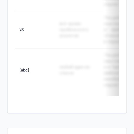
строке "a b".
The pattern \S
всё, кроме
matches a in "a
\S
пробела и его
b". - Шаблон
аналогов
\S находит a
в строке "a b".
The pattern
[abc] matches
любой один из
b in "table". -
[abc]
списка
Шаблон [abc]
находит b в
строке "table".