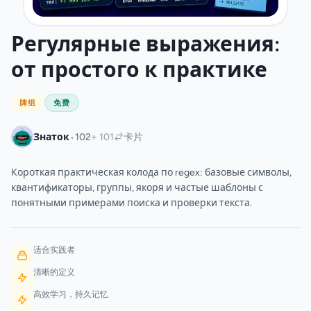
Регулярные выражения:
от простого к практике
牌组
免费
•
Знаток
102
+ 101
卡片
Короткая практическая колода по regex: базовые символы,
квантификаторы, группы, якоря и частые шаблоны с
понятными примерами поиска и проверки текста.
适合实践者
清晰的定义
高效学习，持久记忆