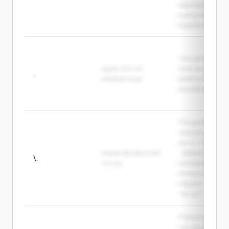
экранировать
в регулярном
выражении.
The pattern a.c
один почти
matches abc. -
.
любой знак
Шаблон a.c
находит abc.
The pattern \.
matches the
dot in "file.txt".
экранированная
- Шаблон \.
\.
точка
находит
точку в
строке
"file.txt".
A backslash
can escape a