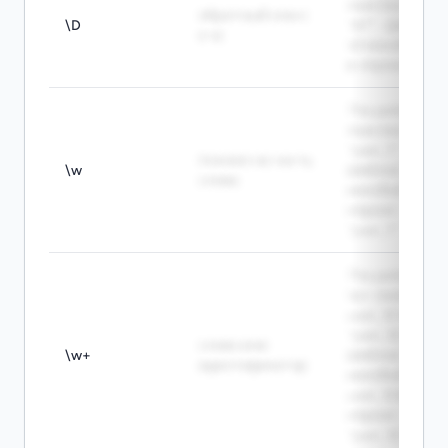
matches A in
обратный класс
\D
"A7". - Шаблон
к \d
\D находит A
в строке "A7".
The pattern \w
matches u in
"user_1". -
похоже на часть
\w
Шаблон \w
слова
находит u в
строке
"user_1".
The pattern
\w+ matches
user_12 in
"user_12 ok". -
слово или
\w+
Шаблон \w+
идентификатор
находит
user_12 в
строке
"user_12 ok".