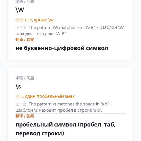
术语 / 问题
\W
всё, кроме \w
提示:
The pattern \W matches - in "A-B". - Шаблон \W
上下文:
находит - в строке "A-B".
翻译 / 答案
не буквенно-цифровой символ
术语 / 问题
\s
один пробельный знак
提示:
The pattern \s matches the space in "a b". -
上下文:
Шаблон \s находит пробел в строке "a b".
翻译 / 答案
пробельный символ (пробел, таб,
перевод строки)