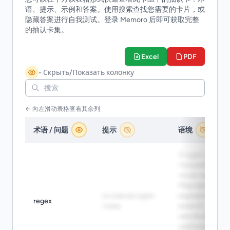
语、提示、示例和答案。使用搜索查找您需要的卡片，或
隐藏答案进行自我测试。登录 Memoro 后即可获取完整
的抽认卡集。
Excel
PDF
- Скрыть/Показать колонку
← 向左滑动表格查看其余列
术语 / 问题
提示
语境
A regex can
find patterns
inside text. -
Регулярное
основная идея
выражение
regex
темы
может
находить
шаблоны