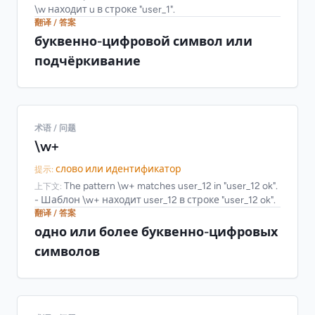
\w находит u в строке "user_1".
翻译 / 答案
буквенно-цифровой символ или
подчёркивание
术语 / 问题
\w+
слово или идентификатор
提示:
The pattern \w+ matches user_12 in "user_12 ok".
上下文:
- Шаблон \w+ находит user_12 в строке "user_12 ok".
翻译 / 答案
одно или более буквенно-цифровых
символов