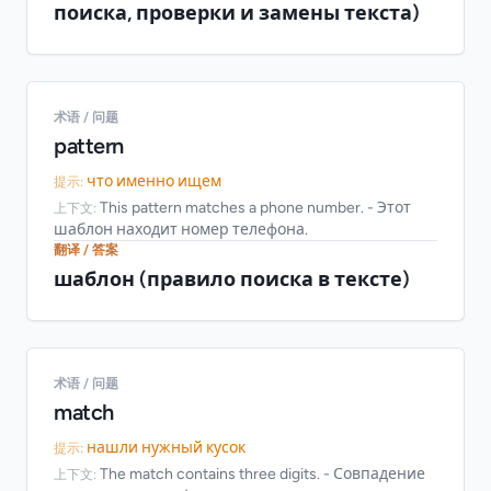
поиска, проверки и замены текста)
术语 / 问题
pattern
что именно ищем
提示:
This pattern matches a phone number. - Этот
上下文:
шаблон находит номер телефона.
翻译 / 答案
шаблон (правило поиска в тексте)
术语 / 问题
match
нашли нужный кусок
提示:
The match contains three digits. - Совпадение
上下文: