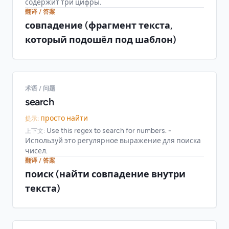
содержит три цифры.
翻译 / 答案
совпадение (фрагмент текста,
который подошёл под шаблон)
术语 / 问题
search
просто найти
提示:
Use this regex to search for numbers. -
上下文:
Используй это регулярное выражение для поиска
чисел.
翻译 / 答案
поиск (найти совпадение внутри
текста)