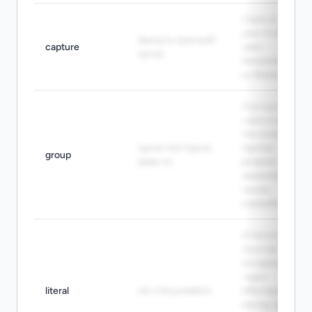
Capture the
year from the
вынуть нужный
capture
date. -
кусок
Захвати год
из даты.
A group can
capture part of
the match. -
кусок паттерна
Группа
group
вместе
может
захватить
часть
совпадения.
A literal dot
must be
escaped in
regex. -
literal
не спецсимвол
Обычную
точку нужно