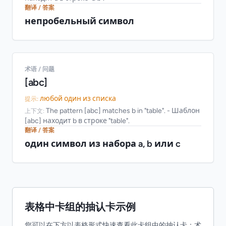
翻译 / 答案
непробельный символ
术语 / 问题
[abc]
любой один из списка
提示:
The pattern [abc] matches b in "table". - Шаблон
上下文:
[abc] находит b в строке "table".
翻译 / 答案
один символ из набора a, b или c
表格中卡组的抽认卡示例
您可以在下方以表格形式快速查看此卡组中的抽认卡：术