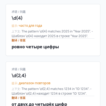
术语 / 问题
\d{4}
часто для года
提示:
The pattern \d{4} matches 2025 in "Year 2025". -
上下文:
Шаблон \d{4} находит 2025 в строке "Year 2025".
翻译 / 答案
ровно четыре цифры
术语 / 问题
\d{2,4}
диапазон повторов
提示:
The pattern \d{2,4} matches 1234 in "ID 1234". -
上下文:
Шаблон \d{2,4} находит 1234 в строке "ID 1234".
翻译 / 答案
от двух до четырёх цифр