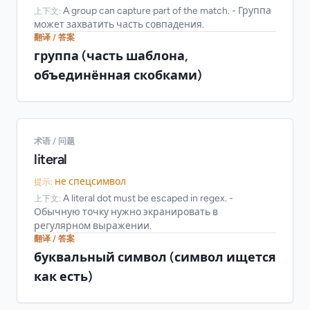
A group can capture part of the match. - Группа
上下文:
может захватить часть совпадения.
翻译 / 答案
группа (часть шаблона,
объединённая скобками)
术语 / 问题
literal
не спецсимвол
提示:
A literal dot must be escaped in regex. -
上下文:
Обычную точку нужно экранировать в
регулярном выражении.
翻译 / 答案
буквальный символ (символ ищется
как есть)