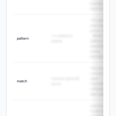
внутри
текста.
This pattern
matches a
phone number.
что именно
- Этот
pattern
ищем
шаблон
находит
номер
телефона.
The match
contains three
нашли нужный
digits. -
match
кусок
Совпадение
содержит
три цифры.
Use this regex
to search for