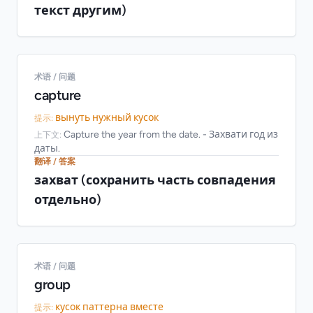
текст другим)
术语 / 问题
capture
вынуть нужный кусок
提示:
Capture the year from the date. - Захвати год из
上下文:
даты.
翻译 / 答案
захват (сохранить часть совпадения
отдельно)
术语 / 问题
group
кусок паттерна вместе
提示: