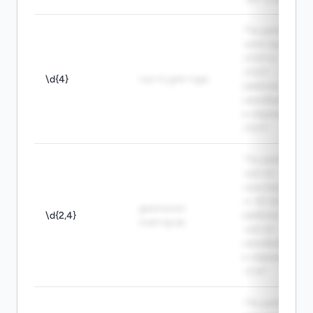
The pattern
\d{4} matches
2025 in "Year
2025". -
\d{4}
часто для года
Шаблон \d{4}
находит 2025
в строке "Year
2025".
The pattern
\d{2,4}
matches 1234
in "ID 1234". -
диапазон
\d{2,4}
Шаблон
повторов
\d{2,4}
находит 1234
в строке "ID
1234".
The pattern \D