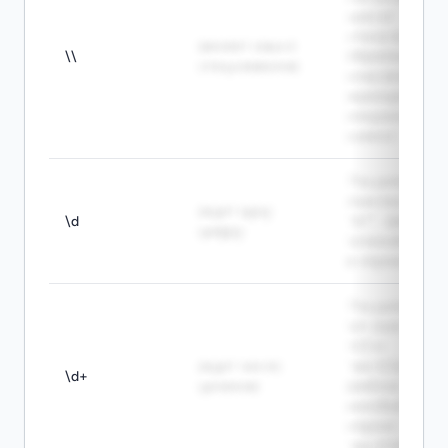
special
character. -
меняет смысл
\\
Обратный
спецсимволов
слэш может
экранировать
специальный
символ.
The pattern \d
matches 7 in
ищет одну
\d
"A7". - Шаблон
цифру
\d находит 7
в строке "A7".
The pattern
\d+ matches
123 in
ищет число
"abc123def". -
\d+
целиком
Шаблон \d+
находит 123 в
строке
"abc123def".