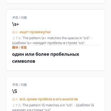
术语 / 问题
\s+
ищет промежутки
提示:
The pattern \s+ matches the spaces in "a b". -
上下文:
Шаблон \s+ находит пробелы в строке "a b".
翻译 / 答案
один или более пробельных
символов
术语 / 问题
\S
всё, кроме пробела и его аналогов
提示:
The pattern \S matches a in "a b". - Шаблон \S
上下文:
находит a в строке "a b".