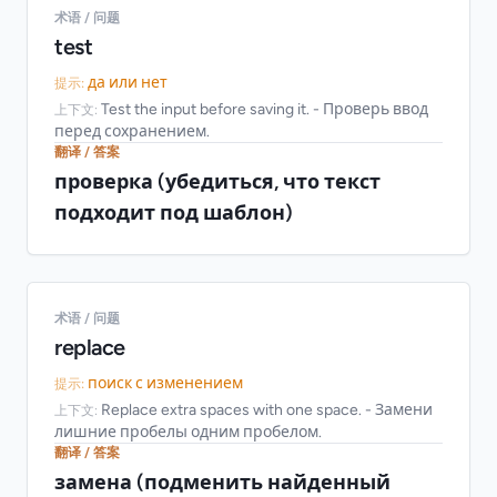
术语 / 问题
test
да или нет
提示:
Test the input before saving it. - Проверь ввод
上下文:
перед сохранением.
翻译 / 答案
проверка (убедиться, что текст
подходит под шаблон)
术语 / 问题
replace
поиск с изменением
提示:
Replace extra spaces with one space. - Замени
上下文:
лишние пробелы одним пробелом.
翻译 / 答案
замена (подменить найденный