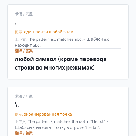
术语 / 问题
.
один почти любой знак
提示:
The pattern a.c matches abc. - Шаблон a.c
上下文:
находит abc.
翻译 / 答案
любой символ (кроме перевода
строки во многих режимах)
术语 / 问题
\.
экранированная точка
提示:
The pattern \. matches the dot in "file.txt". -
上下文:
Шаблон \. находит точку в строке "file.txt".
翻译 / 答案