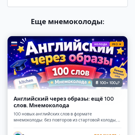
Еще мнемоколоды:
🇷🇺
КОЛОДА
PRO ★
📄 100
+ 100
Английский через образы: ещё 100
слов. Мнемоколода
100 новых английских слов в формате
мнемоколоды: без повторов из стартовой колоды, с
переводом, транскрипцией, примерами и
мнемоническими картинками.