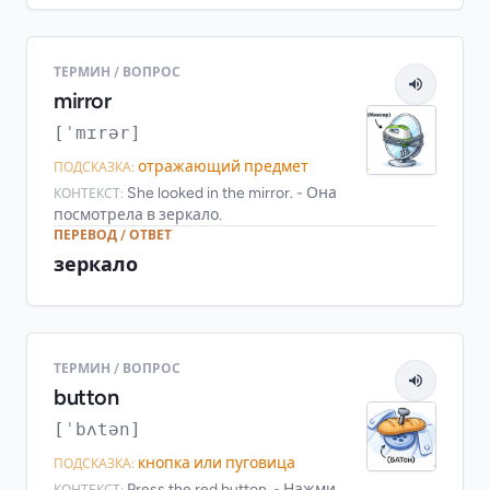
ТЕРМИН / ВОПРОС
mirror
[ˈmɪrər]
отражающий предмет
ПОДСКАЗКА:
She looked in the mirror. - Она
КОНТЕКСТ:
посмотрела в зеркало.
ПЕРЕВОД / ОТВЕТ
зеркало
ТЕРМИН / ВОПРОС
button
[ˈbʌtən]
кнопка или пуговица
ПОДСКАЗКА:
Press the red button. - Нажми
КОНТЕКСТ: