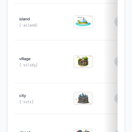
island
[ˈaɪlənd]
village
[ˈvɪlɪdʒ]
city
[ˈsɪti]