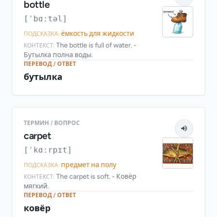
bottle
[ˈbɑːtəl]
ёмкость для жидкости
ПОДСКАЗКА:
The bottle is full of water. -
КОНТЕКСТ:
Бутылка полна воды.
ПЕРЕВОД / ОТВЕТ
бутылка
ТЕРМИН / ВОПРОС
carpet
[ˈkɑːrpɪt]
предмет на полу
ПОДСКАЗКА:
The carpet is soft. - Ковёр
КОНТЕКСТ:
мягкий.
ПЕРЕВОД / ОТВЕТ
ковёр