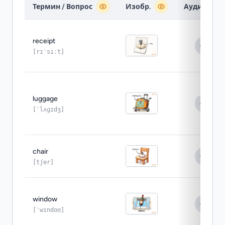
Термин / Вопрос
Изобр.
Аудио
receipt
[rɪˈsiːt]
luggage
[ˈlʌɡɪdʒ]
chair
[tʃer]
window
[ˈwɪndoʊ]