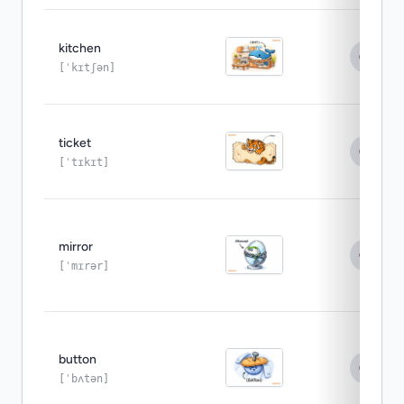
kitchen
[ˈkɪtʃən]
ticket
[ˈtɪkɪt]
mirror
[ˈmɪrər]
button
[ˈbʌtən]