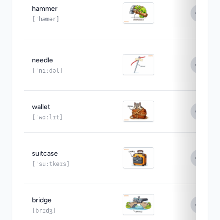
hammer
[ˈhæmər]
needle
[ˈniːdəl]
wallet
[ˈwɑːlɪt]
suitcase
[ˈsuːtkeɪs]
bridge
[brɪdʒ]