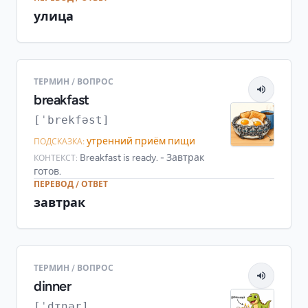
улица
ТЕРМИН / ВОПРОС
breakfast
[ˈbrekfəst]
утренний приём пищи
ПОДСКАЗКА:
Breakfast is ready. - Завтрак
КОНТЕКСТ:
готов.
ПЕРЕВОД / ОТВЕТ
завтрак
ТЕРМИН / ВОПРОС
dinner
[ˈdɪnər]