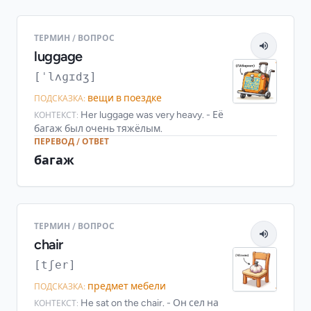
ТЕРМИН / ВОПРОС
luggage
[ˈlʌɡɪdʒ]
вещи в поездке
ПОДСКАЗКА:
Her luggage was very heavy. - Её
КОНТЕКСТ:
багаж был очень тяжёлым.
ПЕРЕВОД / ОТВЕТ
багаж
ТЕРМИН / ВОПРОС
chair
[tʃer]
предмет мебели
ПОДСКАЗКА:
He sat on the chair. - Он сел на
КОНТЕКСТ: