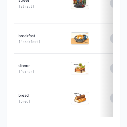
street
[striːt]
breakfast
[ˈbrekfəst]
dinner
[ˈdɪnər]
bread
[bred]