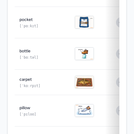
pocket
[ˈpɑːkɪt]
bottle
[ˈbɑːtəl]
carpet
[ˈkɑːrpɪt]
pillow
[ˈpɪloʊ]