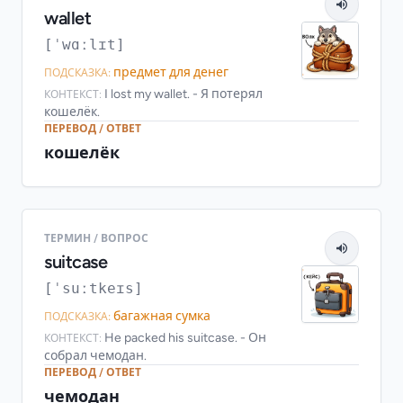
wallet
[ˈwɑːlɪt]
предмет для денег
ПОДСКАЗКА:
I lost my wallet. - Я потерял
КОНТЕКСТ:
кошелёк.
ПЕРЕВОД / ОТВЕТ
кошелёк
ТЕРМИН / ВОПРОС
suitcase
[ˈsuːtkeɪs]
багажная сумка
ПОДСКАЗКА:
He packed his suitcase. - Он
КОНТЕКСТ:
собрал чемодан.
ПЕРЕВОД / ОТВЕТ
чемодан