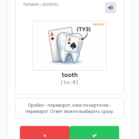
ТЕРМИН / ВОПРОС
ПЕРЕВОД / ОТВЕТ
зуб
КОНТЕКСТ
My tooth hurts. - У меня болит зуб.
tooth
[tuːθ]
Пробел - переворот, клик по карточке -
переворот. Ответ можно выбирать сразу.
×
✓