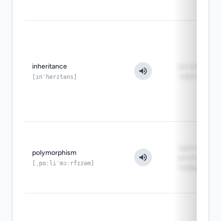
inheritance
расширени
через предк
[ɪnˈherɪtəns]
одно имя,
polymorphism
разное
[ˌpɑːliˈmɔːrfɪzəm]
поведение