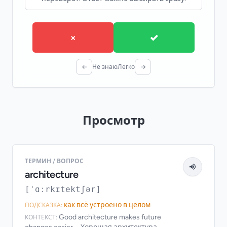
×
✓
←
Не знаю
Легко
→
Просмотр
ТЕРМИН / ВОПРОС
architecture
[ˈɑːrkɪtektʃər]
как всё устроено в целом
ПОДСКАЗКА:
Good architecture makes future
КОНТЕКСТ: