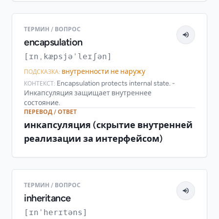
ТЕРМИН / ВОПРОС
encapsulation
[ɪnˌkæpsjəˈleɪʃən]
внутренности не наружу
ПОДСКАЗКА:
Encapsulation protects internal state. -
КОНТЕКСТ:
Инкапсуляция защищает внутреннее
состояние.
ПЕРЕВОД / ОТВЕТ
инкапсуляция (скрытие внутренней
реализации за интерфейсом)
ТЕРМИН / ВОПРОС
inheritance
[ɪnˈherɪtəns]