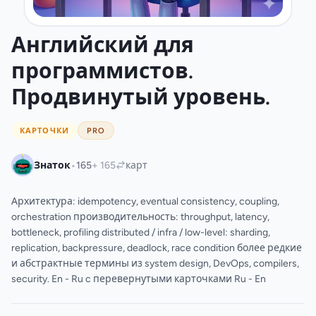
Английский для
программистов.
Продвинутый уровень.
КАРТОЧКИ
PRO
•
Знаток
165
+ 165
карт
Архитектура: idempotency, eventual consistency, coupling,
orchestration производительность: throughput, latency,
bottleneck, profiling distributed / infra / low-level: sharding,
replication, backpressure, deadlock, race condition более редкие
и абстрактные термины из system design, DevOps, compilers,
security. En - Ru c перевернутыми карточками Ru - En