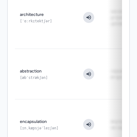
как всё
architecture
устроено в
[ˈɑːrkɪtektʃər]
целом
abstraction
скрываем
второстепе
[æbˈstrækʃən]
encapsulation
внутреннос
не наружу
[ɪnˌkæpsjəˈleɪʃən]