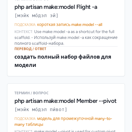
php artisan make:model Flight -a
[мэйк мо́дэл эй]
короткая запись make:model --all
ПОДСКАЗКА:
Use make:model -a as a shortcut for the full
КОНТЕКСТ:
scaffold. - Используй make:model -a как сокращение
полного scaffold-набора.
ПЕРЕВОД / ОТВЕТ
создать полный набор файлов для
модели
ТЕРМИН / ВОПРОС
php artisan make:model Member --pivot
[мэйк мо́дэл пи́вот]
модель для промежуточной many-to-
ПОДСКАЗКА:
many таблицы
make:model --pivot is used for custom pivot
КОНТЕКСТ: