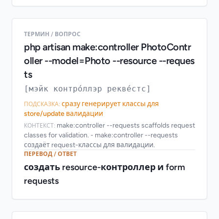
ТЕРМИН / ВОПРОС
php artisan make:controller PhotoContr
oller --model=Photo --resource --reques
ts
[мэйк контро́ллэр рекве́стс]
сразу генерирует классы для
ПОДСКАЗКА:
store/update валидации
make:controller --requests scaffolds request
КОНТЕКСТ:
classes for validation. - make:controller --requests
создаёт request-классы для валидации.
ПЕРЕВОД / ОТВЕТ
создать resource-контроллер и form
requests