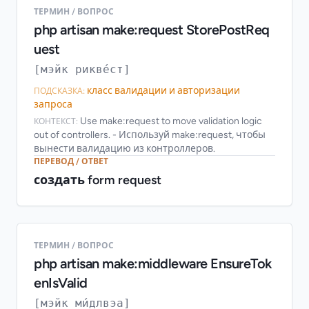
ТЕРМИН / ВОПРОС
php artisan make:request StorePostReq
uest
[мэйк рикве́ст]
класс валидации и авторизации
ПОДСКАЗКА:
запроса
Use make:request to move validation logic
КОНТЕКСТ:
out of controllers. - Используй make:request, чтобы
вынести валидацию из контроллеров.
ПЕРЕВОД / ОТВЕТ
создать form request
ТЕРМИН / ВОПРОС
php artisan make:middleware EnsureTok
enIsValid
[мэйк ми́длвэа]