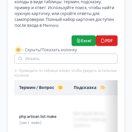
колоды в виде таблицы: термин, подсказку,
пример и ответ. Используйте поиск, чтобы найти
нужную карточку, или скройте ответы для
самопроверки. Полный набор карточек доступен
после входа в Memoro.
Excel
PDF
- Скрыть/Показать колонку
← Проведите по таблице влево, чтобы увидеть остальные
колонки
Термин / Вопрос
Подсказка
Конт
Run p
make 
быстрый обзор
gener
php artisan list make
scaffold-команд
Запус
[лист мэйк]
проекта
list 
увид