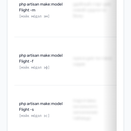
and m
php artisan make:model
удобный старт для
toget
Flight -m
новой сущности
make
базы
[мэйк мо́дэл эм]
чтоб
созд
мигр
make:
usefu
php artisan make:model
gener
нужно для тестов и
Flight -f
make:
сидов
поле
[мэйк мо́дэл эф]
гене
тест
Use 
when 
подготовка
php artisan make:model
needs
начального
Flight -s
Испо
заполнения
make:
[мэйк мо́дэл эс]
таблицы
сущн
сид-