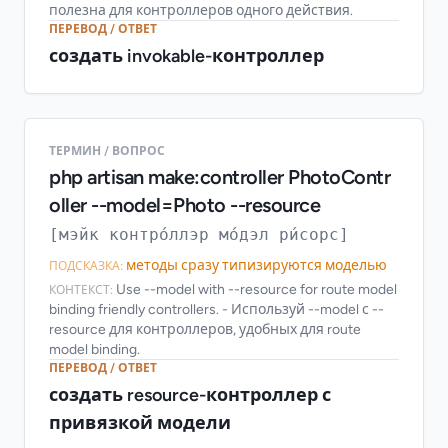
полезна для контроллеров одного действия.
ПЕРЕВОД / ОТВЕТ
создать invokable-контроллер
ТЕРМИН / ВОПРОС
php artisan make:controller PhotoContr
oller --model=Photo --resource
[мэйк контро́ллэр мо́дэл ри́сорс]
методы сразу типизируются моделью
ПОДСКАЗКА:
Use --model with --resource for route model
КОНТЕКСТ:
binding friendly controllers. - Используй --model с --
resource для контроллеров, удобных для route
model binding.
ПЕРЕВОД / ОТВЕТ
создать resource-контроллер с
привязкой модели