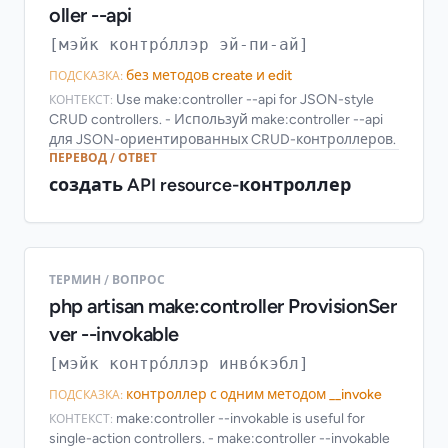
oller --api
[мэйк контро́ллэр эй-пи-ай]
без методов create и edit
ПОДСКАЗКА:
Use make:controller --api for JSON-style
КОНТЕКСТ:
CRUD controllers. - Используй make:controller --api
для JSON-ориентированных CRUD-контроллеров.
ПЕРЕВОД / ОТВЕТ
создать API resource-контроллер
ТЕРМИН / ВОПРОС
php artisan make:controller ProvisionSer
ver --invokable
[мэйк контро́ллэр инво́кэбл]
контроллер с одним методом __invoke
ПОДСКАЗКА:
make:controller --invokable is useful for
КОНТЕКСТ:
single-action controllers. - make:controller --invokable