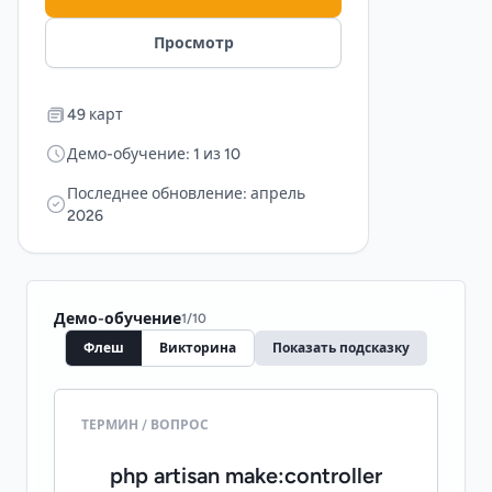
Просмотр
49 карт
Демо-обучение: 1 из 10
Последнее обновление: апрель
2026
Демо-обучение
1
/
10
Флеш
Викторина
Показать подсказку
ТЕРМИН / ВОПРОС
ПЕРЕВОД / ОТВЕТ
php artisan make:controller
создать resource-контроллер