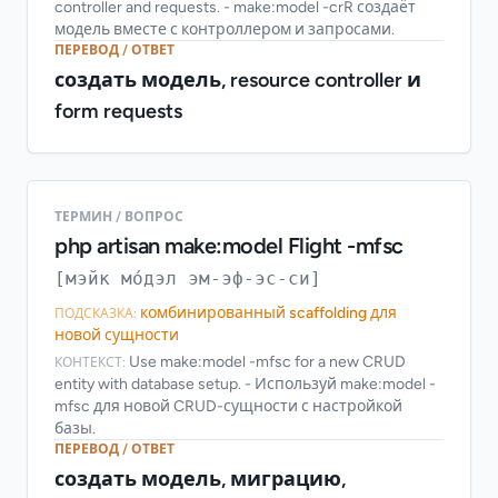
controller and requests. - make:model -crR создаёт
модель вместе с контроллером и запросами.
ПЕРЕВОД / ОТВЕТ
создать модель, resource controller и
form requests
ТЕРМИН / ВОПРОС
php artisan make:model Flight -mfsc
[мэйк мо́дэл эм-эф-эс-си]
комбинированный scaffolding для
ПОДСКАЗКА:
новой сущности
Use make:model -mfsc for a new CRUD
КОНТЕКСТ:
entity with database setup. - Используй make:model -
mfsc для новой CRUD-сущности с настройкой
базы.
ПЕРЕВОД / ОТВЕТ
создать модель, миграцию,