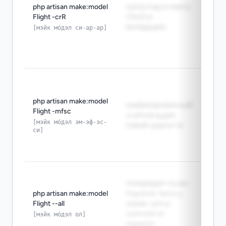
php artisan make:model
сразу подготовить
reque
Flight -crR
CRUD и
make
валидацию
созд
[мэйк мо́дэл си-ар-ар]
вмес
конт
запр
Use 
mfsc
entit
php artisan make:model
комбинированный
setup
Flight -mfsc
scaffolding для
make
[мэйк мо́дэл эм-эф-эс-
новой сущности
си]
для 
сущн
наст
make:
генерирует model,
full s
php artisan make:model
migration, factory,
for a
Flight --all
seeder, policy,
make:
controller и
это 
[мэйк мо́дэл ол]
requests
стар