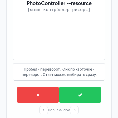
PhotoController --resource
КОНТЕКСТ
[мэйк контро́ллэр ри́сорс]
make:controller --resource creates standard
CRUD methods. - make:controller --resource
создаёт стандартные CRUD-методы.
Пробел - переворот, клик по карточке -
переворот. Ответ можно выбирать сразу.
×
✓
←
Не знаю
Легко
→