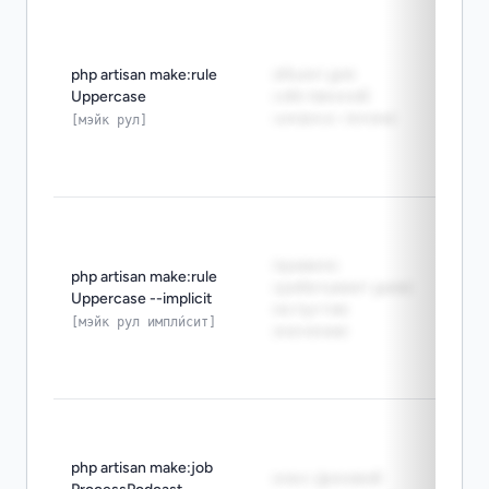
Use 
built-
rules
php artisan make:rule
объект для
- Исп
Uppercase
собственной
make:
validation-логики
[мэйк рул]
встр
вали
недо
make:
useful
правило
imply
php artisan make:rule
срабатывает даже
make:
Uppercase --implicit
на пустом
полез
[мэйк рул импли́сит]
значении
кото
рабо
пуст
Use m
work 
php artisan make:job
async
класс фоновой