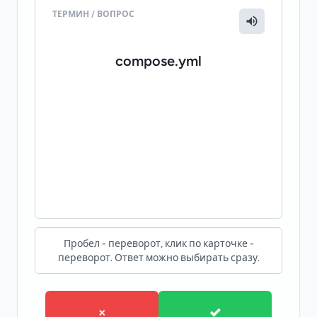
ТЕРМИН / ВОПРОС
ПЕРЕВОД / ОТВЕТ
альтернативное имя Compose-файла
compose.yml
КОНТЕКСТ
Compose also supports compose.yml for
backwards compatibility. - Compose также
поддерживает compose.yml для обратной
совместимости.
Пробел - переворот, клик по карточке -
переворот. Ответ можно выбирать сразу.
×
✓