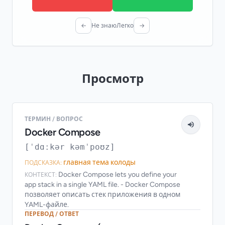
←
Не знаю
Легко
→
Просмотр
ТЕРМИН / ВОПРОС
Docker Compose
[ˈdɑːkər kəmˈpoʊz]
главная тема колоды
ПОДСКАЗКА:
Docker Compose lets you define your
КОНТЕКСТ:
app stack in a single YAML file. - Docker Compose
позволяет описать стек приложения в одном
YAML-файле.
ПЕРЕВОД / ОТВЕТ