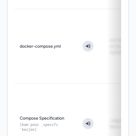
всё ещё час
docker-compose.yml
встречается
проектах
Compose Specification
современна
[kəmˈpoʊz ˌspesɪfɪ
база синтак
ˈkeɪʃən]