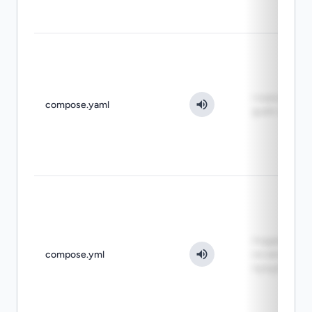
главный YA
compose.yaml
файл стека
поддержива
compose.yml
но менее
предпочтит