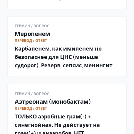
защищает от почечной
дегидропептидазы. Побочка:
СУДОРОГИ
ТЕРМИН / ВОПРОС
Меропенем
ПЕРЕВОД / ОТВЕТ
Карбапенем, как имипенем но
безопаснее для ЦНС (меньше
судорог). Резерв, сепсис, менингит
ТЕРМИН / ВОПРОС
Азтреонам (монобактам)
ПЕРЕВОД / ОТВЕТ
ТОЛЬКО аэробные грам(-) +
синегнойная. Не действует на
грам(+) и анаэробов. НЕТ