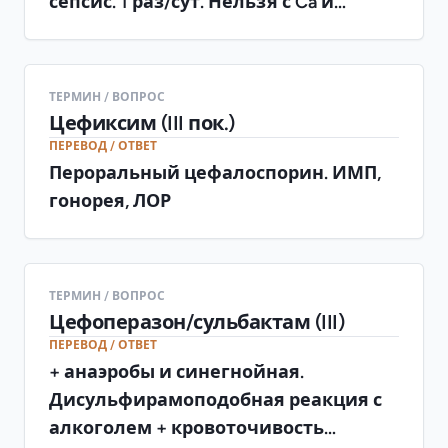
сепсис. 1 раз/сут. Нельзя с Ca и
новорождённым (желтуха)
ТЕРМИН / ВОПРОС
Цефиксим (III пок.)
ПЕРЕВОД / ОТВЕТ
Пероральный цефалоспорин. ИМП,
гонорея, ЛОР
ТЕРМИН / ВОПРОС
Цефоперазон/сульбактам (III)
ПЕРЕВОД / ОТВЕТ
+ анаэробы и синегнойная.
Дисульфирамоподобная реакция с
алкоголем + кровоточивость