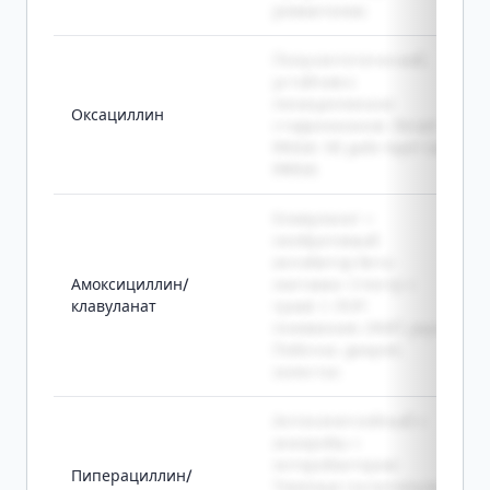
ревматизма
Полусинтетический,
устойчив к
пенициллиназе
Оксациллин
стафилококков. Лечит
MSSA. НЕ действует на
MRSA
Клавуланат =
необратимый
ингибитор бета-
Амоксициллин/
лактамаз. Спектр +
клавуланат
грам(-). ЛОР,
пневмония, ИМП, укусы.
Побочка: диарея,
холестаз
Антисинегнойный +
анаэробы +
энтеробактерии.
Пиперациллин/
Тяжёлые госпитальные