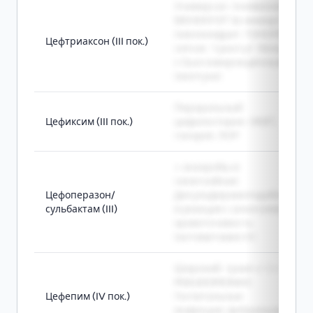
Универсал: пневмония,
МЕНИНГИТ (в ликвор),
пиелонефрит, ГОНОРЕЯ,
Цефтриаксон (III пок.)
сепсис. 1 раз/сут. Нельзя
с Ca и новорождённым
(желтуха)
Пероральный
Цефиксим (III пок.)
цефалоспорин. ИМП,
гонорея, ЛОР
+ анаэробы и
синегнойная.
Цефоперазон/
Дисульфирамоподобна
сульбактам (III)
я реакция с алкоголем +
кровоточивость
(антивитамин К)
Широкий: грам(+/-) +
PSEUDOMONAS.
Цефепим (IV пок.)
Госпитальные
инфекции, фебрильная