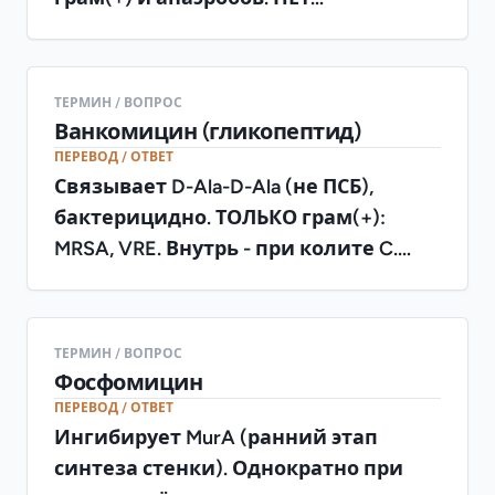
перекрёстной аллергии с
пенициллинами
ТЕРМИН / ВОПРОС
Ванкомицин (гликопептид)
ПЕРЕВОД / ОТВЕТ
Связывает D-Ala-D-Ala (не ПСБ),
бактерицидно. ТОЛЬКО грам(+):
MRSA, VRE. Внутрь - при колите C.
difficile. Синдром красного человека
(вводить медленно), нефро/
ототоксичность
ТЕРМИН / ВОПРОС
Фосфомицин
ПЕРЕВОД / ОТВЕТ
Ингибирует MurA (ранний этап
синтеза стенки). Однократно при