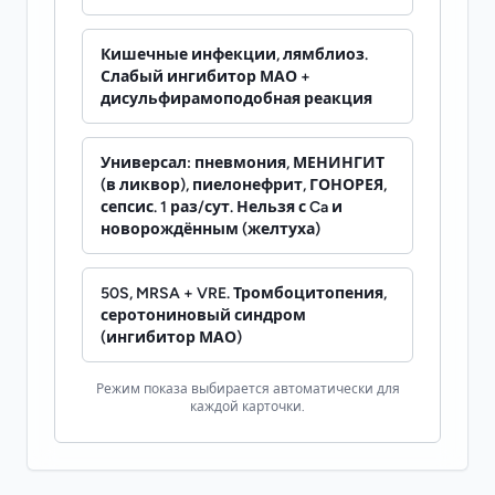
Кишечные инфекции, лямблиоз.
Слабый ингибитор МАО +
дисульфирамоподобная реакция
Универсал: пневмония, МЕНИНГИТ
(в ликвор), пиелонефрит, ГОНОРЕЯ,
сепсис. 1 раз/сут. Нельзя с Ca и
новорождённым (желтуха)
50S, MRSA + VRE. Тромбоцитопения,
серотониновый синдром
(ингибитор МАО)
Режим показа выбирается автоматически для
каждой карточки.