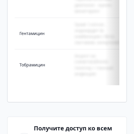
диапазон - нужен
мониторинг
Грам(-) сепсис,
эндокардит (в
Гентамицин
комбинации с бета-
лактамом, синергизм)
Акцент на
СИНЕГНОЙНУЮ
Тобрамицин
палочку + глазные
инфекции
Получите доступ ко всем