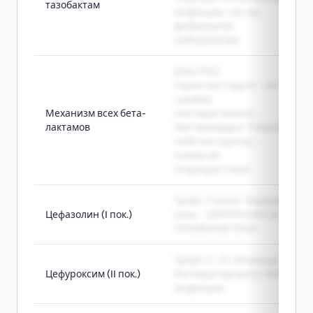
тазобактам
инфекции, сепсис,
фебрильная
нейтропения
Блок ПСБ
(транспептидаз) - нет
сшивки
Механизм всех бета-
пептидогликана -
лактамов
бактерицидно. Главная
побочка группы -
аллергия
(перекрёстная)
Грам(+) кокки. Главная
Цефазолин (I пок.)
роль - ХИРУРГИЧЕСКАЯ
ПРОФИЛАКТИКА
Грам(+) + H. influenzae.
Цефуроксим (II пок.)
Респираторные и ЛОР-
инфекции