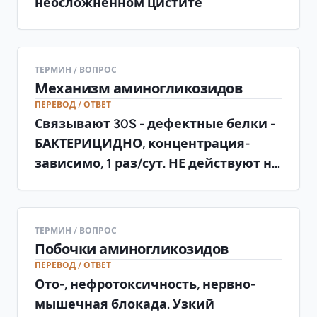
неосложнённом цистите
ТЕРМИН / ВОПРОС
Механизм аминогликозидов
ПЕРЕВОД / ОТВЕТ
Связывают 30S - дефектные белки -
БАКТЕРИЦИДНО, концентрация-
зависимо, 1 раз/сут. НЕ действуют на
анаэробов (нужен О2 для входа)
ТЕРМИН / ВОПРОС
Побочки аминогликозидов
ПЕРЕВОД / ОТВЕТ
Ото-, нефротоксичность, нервно-
мышечная блокада. Узкий