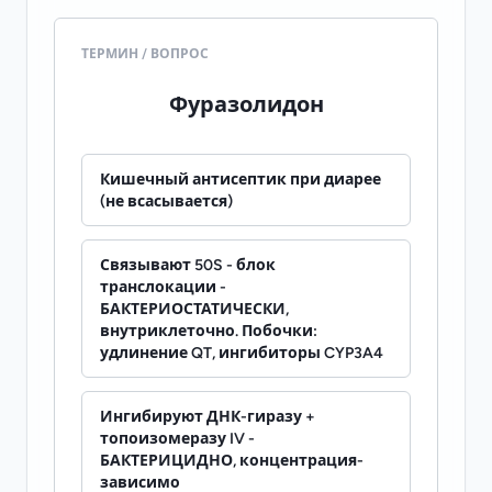
ТЕРМИН / ВОПРОС
Фуразолидон
Кишечный антисептик при диарее
(не всасывается)
Связывают 50S - блок
транслокации -
БАКТЕРИОСТАТИЧЕСКИ,
внутриклеточно. Побочки:
удлинение QT, ингибиторы CYP3A4
Ингибируют ДНК-гиразу +
топоизомеразу IV -
БАКТЕРИЦИДНО, концентрация-
зависимо