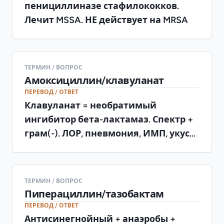
пенициллиназе стафилококков.
Лечит MSSA. НЕ действует на MRSA
ТЕРМИН / ВОПРОС
Амоксициллин/клавуланат
ПЕРЕВОД / ОТВЕТ
Клавуланат = необратимый
ингибитор бета-лактамаз. Спектр +
грам(-). ЛОР, пневмония, ИМП, укусы.
Побочка: диарея, холестаз
ТЕРМИН / ВОПРОС
Пиперациллин/тазобактам
ПЕРЕВОД / ОТВЕТ
Антисинегнойный + анаэробы +