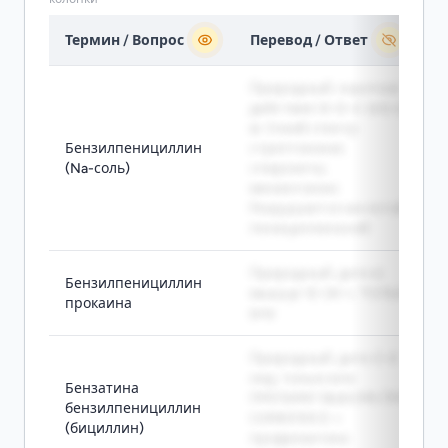
Термин / Вопрос
Перевод / Ответ
Природный, короткое
действие (4-6 ч), в/в-в/
м. Узкий спектр:
Бензилпенициллин
стрептококки,
(Na-соль)
спирохеты,
менингококк.
Разрушается кислотой и
пенициллиназой
Природный, депо в
Бензилпенициллин
мышце 12-24 ч, ТОЛЬКО
прокаина
в/м
Природный, депо 3-4
нед, только в/м.
Бензатина
ПРЕПАРАТ ВЫБОРА ПРИ
бензилпенициллин
СИФИЛИСЕ +
(бициллин)
профилактика