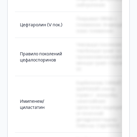
нейтропения
Покрывает MRSA +
Цефтаролин (V пок.)
пневмококк. Инфекции
кожи, пневмония
Чем выше поколение -
тем больше грам(-) и
Правило поколений
проникновение в ЦНС,
цефалоспоринов
меньше грам(+) (кроме
V)
Карбапенем, САМЫЙ
ШИРОКИЙ спектр
(грам+/-, анаэробы,
Имипенем/
синегнойная).
циластатин
Циластатин защищает
от почечной
дегидропептидазы.
Побочка: СУДОРОГИ