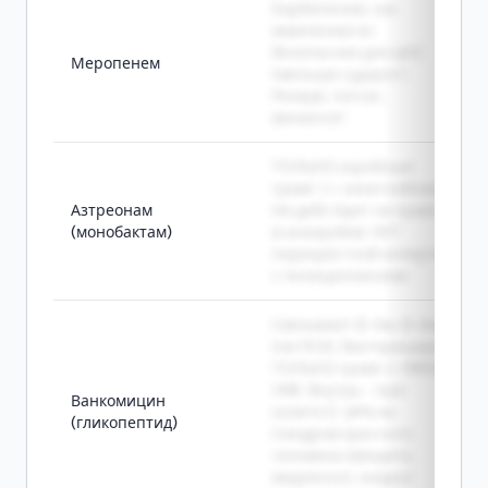
Карбапенем, как
имипенем но
безопаснее для ЦНС
Меропенем
(меньше судорог).
Резерв, сепсис,
менингит
ТОЛЬКО аэробные
грам(-) + синегнойная.
Азтреонам
Не действует на грам(+)
(монобактам)
и анаэробов. НЕТ
перекрёстной аллергии
с пенициллинами
Связывает D-Ala-D-Ala
(не ПСБ), бактерицидно.
ТОЛЬКО грам(+): MRSA,
VRE. Внутрь - при
Ванкомицин
колите C. difficile.
(гликопептид)
Синдром красного
человека (вводить
медленно), нефро/