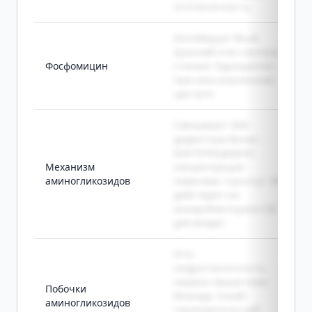
ототоксичность
Ингибирует MurA
(ранний этап синтеза
Фосфомицин
стенки). Однократно
при неосложнённом
цистите
Связывают 30S -
дефектные белки -
БАКТЕРИЦИДНО,
Механизм
концентрация-
аминогликозидов
зависимо, 1 раз/сут. НЕ
действуют на
анаэробов (нужен О2
для входа)
Ото-,
нефротоксичность,
нервно-мышечная
Побочки
блокада. Узкий
аминогликозидов
терапевтический