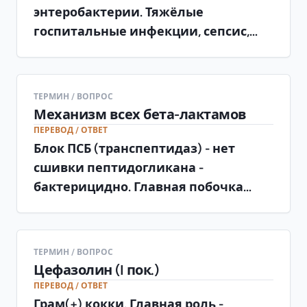
энтеробактерии. Тяжёлые
госпитальные инфекции, сепсис,
фебрильная нейтропения
ТЕРМИН / ВОПРОС
Механизм всех бета-лактамов
ПЕРЕВОД / ОТВЕТ
Блок ПСБ (транспептидаз) - нет
сшивки пептидогликана -
бактерицидно. Главная побочка
группы - аллергия (перекрёстная)
ТЕРМИН / ВОПРОС
Цефазолин (I пок.)
ПЕРЕВОД / ОТВЕТ
Грам(+) кокки. Главная роль -