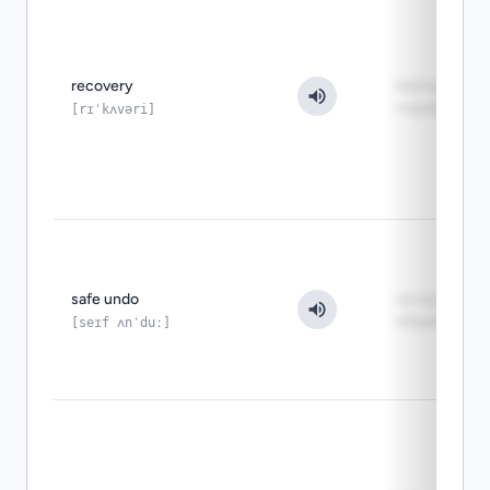
recovery
вернуть всё 
норму
[rɪˈkʌvəri]
safe undo
лучше для
общих веток
[seɪf ʌnˈduː]