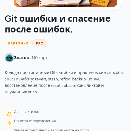
Git ошибки и спасение
после ошибок.
КАРТОЧКИ
PRO
•
Знаток
110 карт
Колода про типичные Git-ошибки и практические способы
спасти работу: revert, stash, reflog, backup-ветки,
восстановление после reset, rebase, конфликтов и
неудачных push.
Для практиков
Понятные определения
Учите эффективно и запоминайте надолго