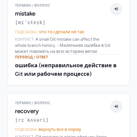
ТЕРМИН / ВОПРОС
mistake
[mɪˈsteɪk]
что-то сделали не так
ПОДСКАЗКА:
A small Git mistake can affect the
КОНТЕКСТ:
whole branch history. - Маленькая ошибка в Git
может повлиять на всю историю ветки.
ПЕРЕВОД / ОТВЕТ
ошибка (неправильное действие в
Git или рабочем процессе)
ТЕРМИН / ВОПРОС
recovery
[rɪˈkʌvəri]
вернуть всё в норму
ПОДСКАЗКА:
Git recovery is easier when you know
КОНТЕКСТ: