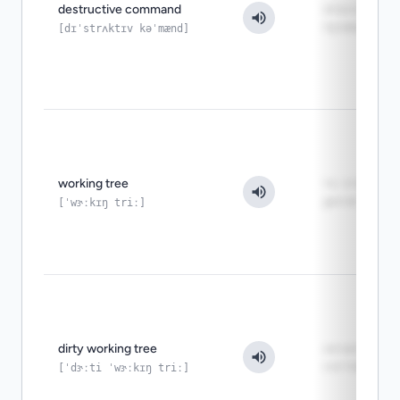
destructive command
опасно без
проверки
[dɪˈstrʌktɪv kəˈmænd]
working tree
то, что лежи
диске сейча
[ˈwɝːkɪŋ triː]
dirty working tree
нечистое
состояние
[ˈdɝːti ˈwɝːkɪŋ triː]