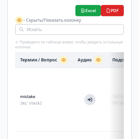
Excel
PDF
- Скрыть/Показать колонку
← Проведите по таблице влево, чтобы увидеть остальные
колонки
Термин / Вопрос
Аудио
Подсказка
mistake
что-то сдел
не так
[mɪˈsteɪk]