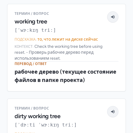
ТЕРМИН / ВОПРОС
working tree
[ˈwɝːkɪŋ triː]
то, что лежит на диске сейчас
ПОДСКАЗКА:
Check the working tree before using
КОНТЕКСТ:
reset. - Проверь рабочее дерево перед
использованием reset.
ПЕРЕВОД / ОТВЕТ
рабочее дерево (текущее состояние
файлов в папке проекта)
ТЕРМИН / ВОПРОС
dirty working tree
[ˈdɝːti ˈwɝːkɪŋ triː]