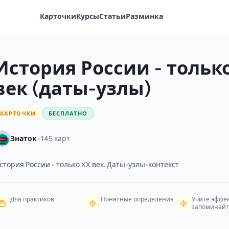
Карточки
Курсы
Статьи
Разминка
История России - тольк
век (даты-узлы)
КАРТОЧКИ
БЕСПЛАТНО
•
Знаток
145 карт
стория России - только XX век. Даты-узлы-контекст
Для практиков
Понятные определения
Учите эффе
запоминайт