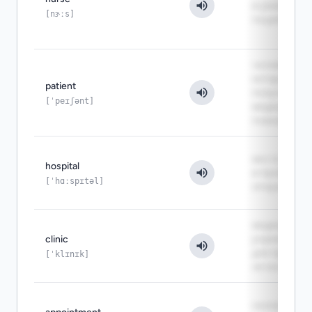
и ухаживает
[nɝːs]
пациентами
человек,
который
patient
получает
[ˈpeɪʃənt]
медицинск
помощь
место, где л
hospital
и проводят
[ˈhɑːspɪtəl]
операции
медицинско
clinic
учреждение
для приёма 
[ˈklɪnɪk]
лечения
назначенно