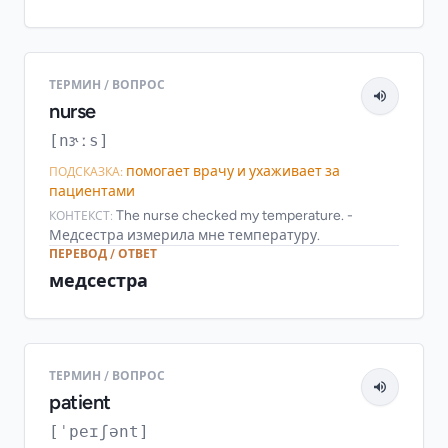
ТЕРМИН / ВОПРОС
nurse
[nɝːs]
помогает врачу и ухаживает за
ПОДСКАЗКА:
пациентами
The nurse checked my temperature. -
КОНТЕКСТ:
Медсестра измерила мне температуру.
ПЕРЕВОД / ОТВЕТ
медсестра
ТЕРМИН / ВОПРОС
patient
[ˈpeɪʃənt]