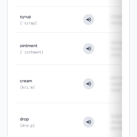
syrup
жидкое слад
лекарство
[ˈsɪrəp]
лекарство д
ointment
нанесения 
[ˈɔɪntmənt]
кожу
мягкое
cream
средство дл
[kriːm]
кожи
жидкое
drop
лекарство в
[drɑːp]
малом объё