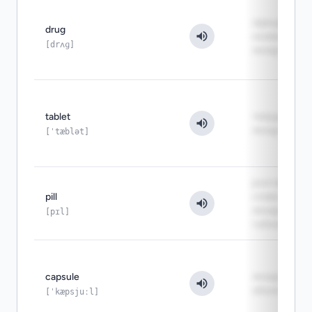
официально
drug
название
[drʌɡ]
лекарства
tablet
твёрдая фо
лекарства
[ˈtæblət]
разговорно
pill
слово для
лекарства в
[pɪl]
таблетке
capsule
лекарство в
оболочке
[ˈkæpsjuːl]