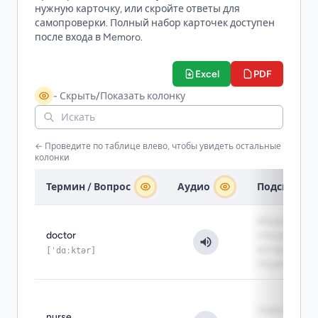
нужную карточку, или скройте ответы для
самопроверки. Полный набор карточек доступен
после входа в Memoro.
Excel
PDF
- Скрыть/Показать колонку
← Проведите по таблице влево, чтобы увидеть остальные
колонки
Термин / Вопрос
Аудио
Подсказка
общий
doctor
специалист,
который ле
[ˈdɑːktər]
пациентов
помогает вр
nurse