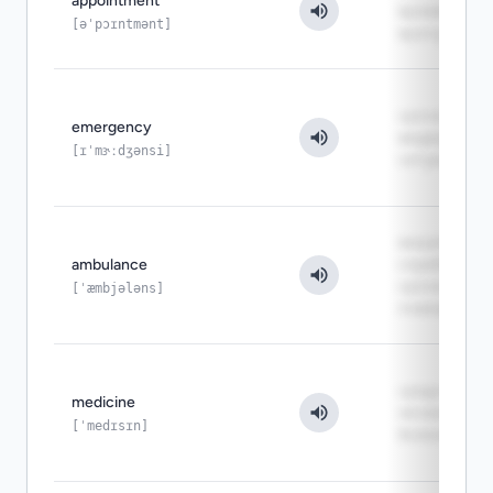
appointment
время визит
[əˈpɔɪntmənt]
врачу
срочная
emergency
медицинска
[ɪˈmɝːdʒənsi]
ситуация
машина и
ambulance
служба для
срочной
[ˈæmbjələns]
помощи
средство дл
medicine
лечения
[ˈmedɪsɪn]
болезни