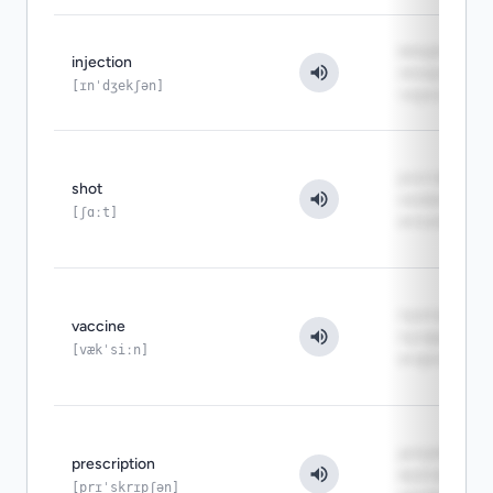
введение
injection
лекарства
[ɪnˈdʒekʃən]
через иглу
разговорно
shot
название
[ʃɑːt]
инъекции
препарат д
vaccine
профилакти
[vækˈsiːn]
инфекции
документ от
prescription
врача на
[prɪˈskrɪpʃən]