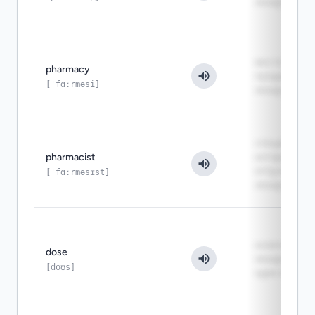
лекарство
место, где
pharmacy
продают
[ˈfɑːrməsi]
лекарства
специалист,
pharmacist
который
отпускает
[ˈfɑːrməsɪst]
лекарства
количество
dose
лекарства з
[doʊs]
один приём