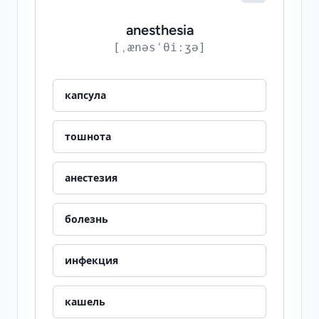
anesthesia
[ˌænəsˈθiːʒə]
капсула
тошнота
анестезия
болезнь
инфекция
кашель