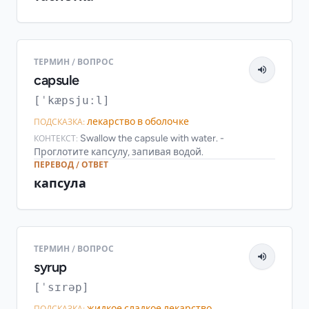
ТЕРМИН / ВОПРОС
capsule
[ˈkæpsjuːl]
лекарство в оболочке
ПОДСКАЗКА:
Swallow the capsule with water. -
КОНТЕКСТ:
Проглотите капсулу, запивая водой.
ПЕРЕВОД / ОТВЕТ
капсула
ТЕРМИН / ВОПРОС
syrup
[ˈsɪrəp]
жидкое сладкое лекарство
ПОДСКАЗКА: