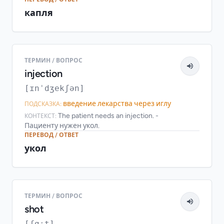
капля
ТЕРМИН / ВОПРОС
injection
[ɪnˈdʒekʃən]
введение лекарства через иглу
ПОДСКАЗКА:
The patient needs an injection. -
КОНТЕКСТ:
Пациенту нужен укол.
ПЕРЕВОД / ОТВЕТ
укол
ТЕРМИН / ВОПРОС
shot
[ʃɑːt]