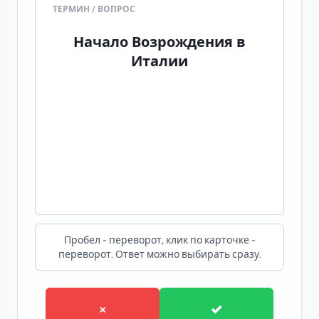
ТЕРМИН / ВОПРОС
ПЕРЕВОД / ОТВЕТ
Начало Возрождения в
XIV-XV вв. -> Переход к новому типу
Италии
культуры
Пробел - переворот, клик по карточке -
переворот. Ответ можно выбирать сразу.
×
✓