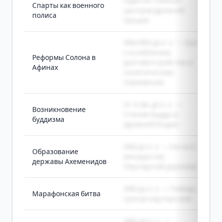
Один из главных
Спарты как военного
центров Древней
полиса
Греции
594/593 до н. э. -> Шаг
к ослаблению
Реформы Солона в
долгового рабства и
Афинах
политическим
переменам
VI-V вв. до н. э. ->
Возникновение
Учение Будды в
буддизма
Древней Индии
550 до н. э. -> Начало
Образование
могущества
державы Ахеменидов
Персидской державы
490 до н. э. -> Победа
Марафонская битва
греков над персами
480 до н. э. ->