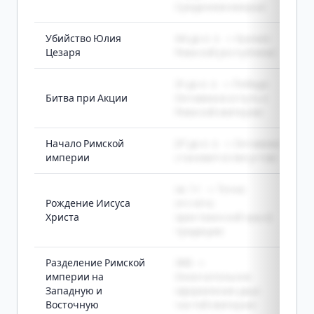
Средиземноморье
Убийство Юлия
44 до н. э. -> Кризис
Цезаря
Римской республики
31 до н. э. -> Победа
Битва при Акции
Октавиана и путь к
Римской империи
Начало Римской
27 до н. э. -> Октавиан
империи
становится Августом
ок. 1 г. -> Точка
Рождение Иисуса
отсчёта
Христа
христианской эры в
традиции
Разделение Римской
395 ->
империи на
Окончательное
Западную и
оформление двух
Восточную
частей империи