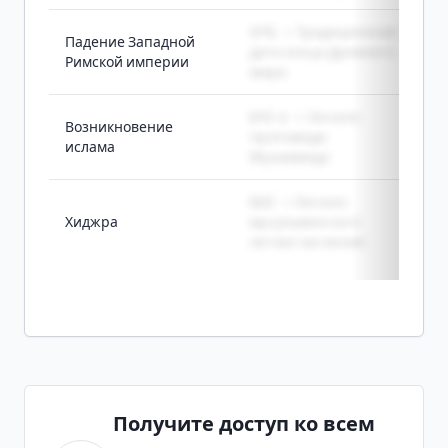
476 -> Традиционная
Падение Западной
дата конца Древнего
Римской империи
мира
610-е -> Начало
Возникновение
проповеди
ислама
Мухаммеда
622 -> Начало
Хиджра
мусульманского
летоисчисления
Получите доступ ко всем