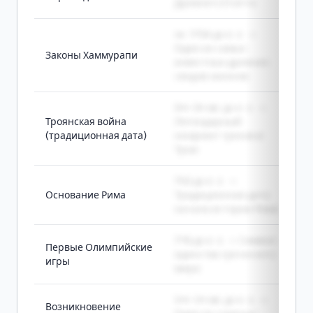
Древнего Египта
ок. 1754 до н. э. ->
Один из самых
Законы Хаммурапи
известных древних
сводов законов
XIII-XII вв. до н. э. ->
Троянская война
Легендарный
(традиционная дата)
конфликт греков и
Трои
753 до н. э. ->
Основание Рима
Традиционная дата
начала истории Рима
776 до н. э. -> Символ
Первые Олимпийские
единства греческого
игры
мира
VIII-VII вв. до н. э. ->
Возникновение