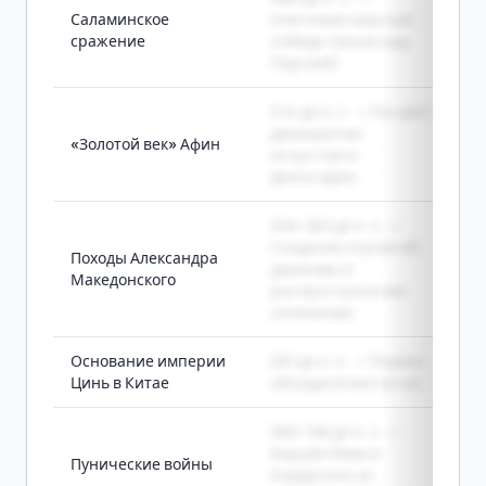
Саламинское
Ключевая морская
сражение
победа греков над
Персией
V в. до н. э. -> Расцвет
демократии,
«Золотой век» Афин
искусства и
философии
334-323 до н. э. ->
Создание огромной
Походы Александра
державы и
Македонского
распространение
эллинизма
Основание империи
221 до н. э. -> Первое
Цинь в Китае
объединение Китая
264-146 до н. э. ->
Борьба Рима и
Пунические войны
Карфагена за