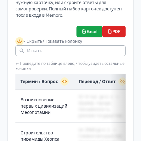
нужную карточку, или скройте ответы для
самопроверки. Полный набор карточек доступен
после входа в Memoro.
Excel
PDF
- Скрыть/Показать колонку
← Проведите по таблице влево, чтобы увидеть остальные
колонки
Термин / Вопрос
Перевод / Ответ
IV-III тыс. до н. э. ->
Возникновение
Шумер, города,
первых цивилизаций
письменность,
Месопотамии
ранние государства
ок. 2560 до н. э. ->
Строительство
Символ могущества
пирамиды Хеопса