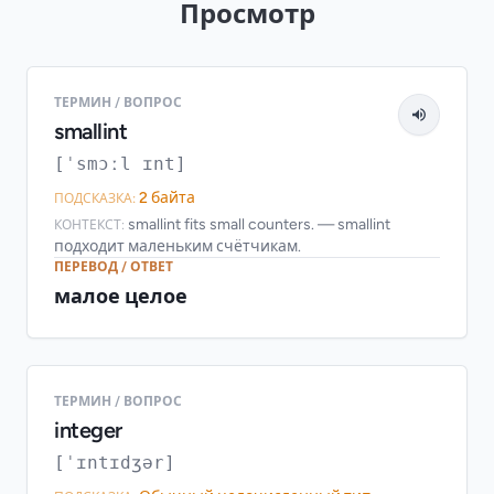
Просмотр
ТЕРМИН / ВОПРОС
smallint
[ˈsmɔːl ɪnt]
2 байта
ПОДСКАЗКА:
smallint fits small counters. — smallint
КОНТЕКСТ:
подходит маленьким счётчикам.
ПЕРЕВОД / ОТВЕТ
малое целое
ТЕРМИН / ВОПРОС
integer
[ˈɪntɪdʒər]