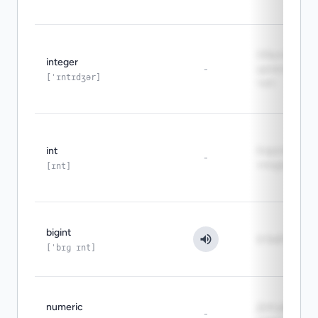
Обычный
integer
-
целочисле
[ˈɪntɪdʒər]
тип
int
Короткое и
-
integer
[ɪnt]
bigint
8 байт
[ˈbɪɡ ɪnt]
numeric
Для денег и
-