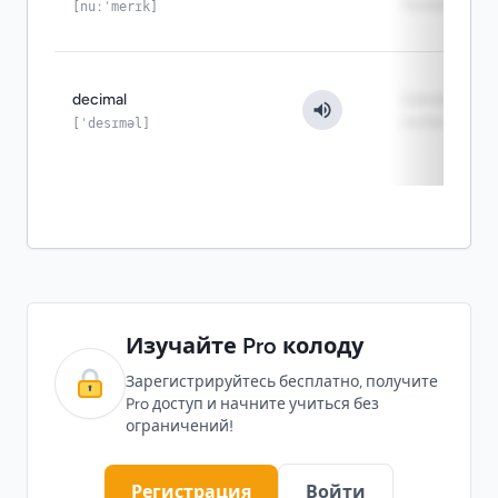
точности
[nuːˈmerɪk]
decimal
Синоним
numeric
[ˈdesɪməl]
Изучайте Pro колоду
Зарегистрируйтесь бесплатно, получите
Pro доступ и начните учиться без
ограничений!
Регистрация
Войти