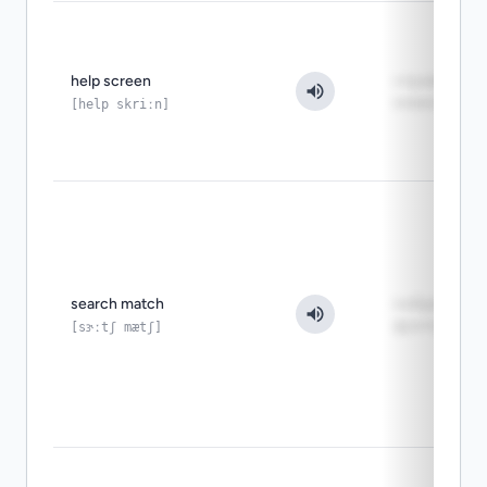
help screen
справка по
командам n
[help skriːn]
search match
найденный
фрагмент те
[sɝːtʃ mætʃ]