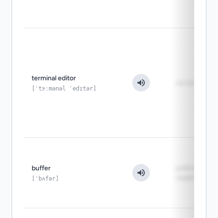
terminal editor
не GUI, а CLI
[ˈtɝːmənəl ˈedɪtər]
buffer
рабочий тек
памяти
[ˈbʌfər]