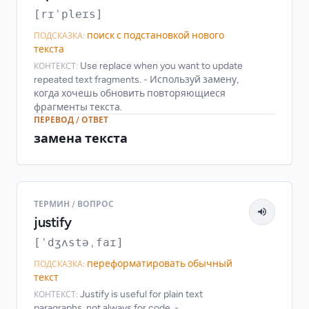
[rɪˈpleɪs]
поиск с подстановкой нового
ПОДСКАЗКА:
текста
Use replace when you want to update
КОНТЕКСТ:
repeated text fragments. - Используй замену,
когда хочешь обновить повторяющиеся
фрагменты текста.
ПЕРЕВОД / ОТВЕТ
замена текста
ТЕРМИН / ВОПРОС
justify
[ˈdʒʌstəˌfaɪ]
переформатировать обычный
ПОДСКАЗКА:
текст
Justify is useful for plain text
КОНТЕКСТ:
paragraphs, not always for code. -