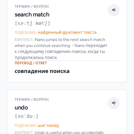
ТЕРМИН / ВОПРОС
search match
[sɝːtʃ mætʃ]
найденный фрагмент текста
ПОДСКАЗКА:
Nano jumps to the next search match
КОНТЕКСТ:
when you continue searching. - Nano переходит
к следующему совпадению поиска, когда ты
продолжаешь поиск.
ПЕРЕВОД / ОТВЕТ
совпадение поиска
ТЕРМИН / ВОПРОС
undo
[ʌnˈduː]
шаг назад
ПОДСКАЗКА:
Undo is useful when you accidentally
КОНТЕКСТ: