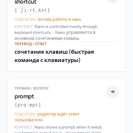
shortcut
[ˈʃɔːrtˌkʌt]
основа работы в nano
ПОДСКАЗКА:
Nano is controlled mostly through
КОНТЕКСТ:
keyboard shortcuts. - Nano управляется в
основном сочетаниями клавиш.
ПЕРЕВОД / ОТВЕТ
сочетание клавиш (быстрая
команда с клавиатуры)
ТЕРМИН / ВОПРОС
prompt
[prɑːmpt]
редактор ждёт ответ
ПОДСКАЗКА:
пользователя
Nano shows a prompt when it needs
КОНТЕКСТ: