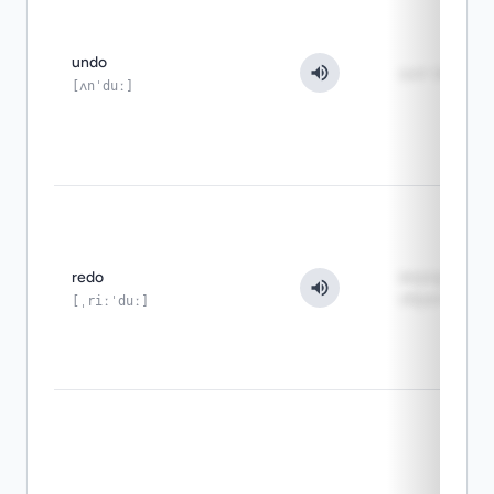
undo
шаг назад
[ʌnˈduː]
redo
вернуть und
обратно
[ˌriːˈduː]