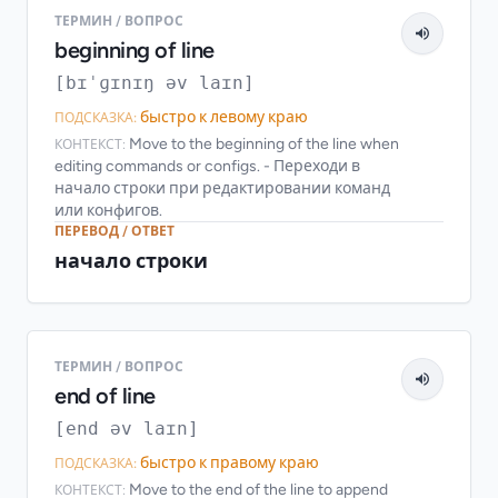
ТЕРМИН / ВОПРОС
beginning of line
[bɪˈɡɪnɪŋ əv laɪn]
быстро к левому краю
ПОДСКАЗКА:
Move to the beginning of the line when
КОНТЕКСТ:
editing commands or configs. - Переходи в
начало строки при редактировании команд
или конфигов.
ПЕРЕВОД / ОТВЕТ
начало строки
ТЕРМИН / ВОПРОС
end of line
[end əv laɪn]
быстро к правому краю
ПОДСКАЗКА:
Move to the end of the line to append
КОНТЕКСТ: