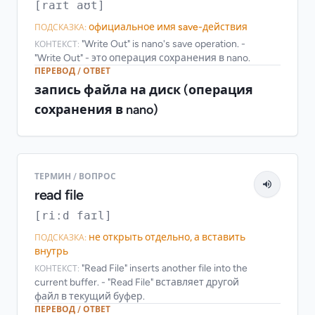
[raɪt aʊt]
официальное имя save-действия
ПОДСКАЗКА:
"Write Out" is nano's save operation. -
КОНТЕКСТ:
"Write Out" - это операция сохранения в nano.
ПЕРЕВОД / ОТВЕТ
запись файла на диск (операция
сохранения в nano)
ТЕРМИН / ВОПРОС
read file
[riːd faɪl]
не открыть отдельно, а вставить
ПОДСКАЗКА:
внутрь
"Read File" inserts another file into the
КОНТЕКСТ:
current buffer. - "Read File" вставляет другой
файл в текущий буфер.
ПЕРЕВОД / ОТВЕТ