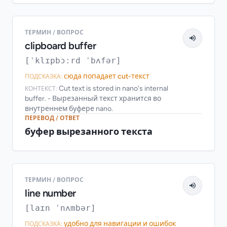
ТЕРМИН / ВОПРОС
clipboard buffer
[ˈklɪpbɔːrd ˈbʌfər]
сюда попадает cut-текст
ПОДСКАЗКА:
Cut text is stored in nano's internal
КОНТЕКСТ:
buffer. - Вырезанный текст хранится во
внутреннем буфере nano.
ПЕРЕВОД / ОТВЕТ
буфер вырезанного текста
ТЕРМИН / ВОПРОС
line number
[laɪn ˈnʌmbər]
удобно для навигации и ошибок
ПОДСКАЗКА: