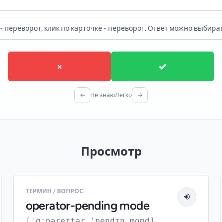
- переворот, клик по карточке - переворот. Ответ можно выбират
×
✓
←
Не знаю
Легко
→
Просмотр
ТЕРМИН / ВОПРОС
operator-pending mode
[ˈɑːpəreɪtər ˈpendɪŋ moʊd]