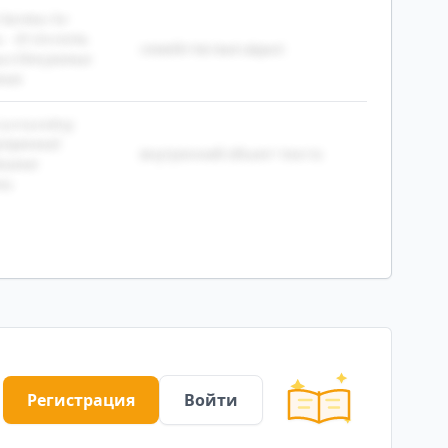
amilies for
s. - В Vim есть
семейство text object
ect для разных
ния.
 surrounding
Внутренний
внутренний объект текста
ешние
лы.
Регистрация
Войти