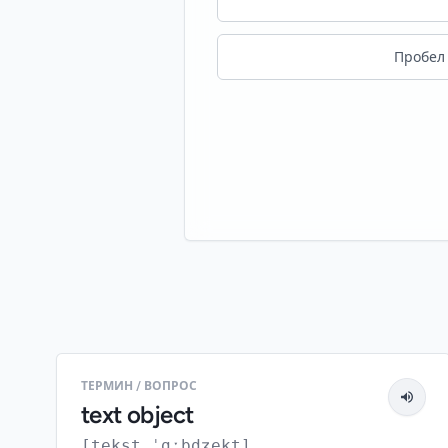
Пробел 
ТЕРМИН / ВОПРОС
text object
[tekst ˈɑːbdʒekt]