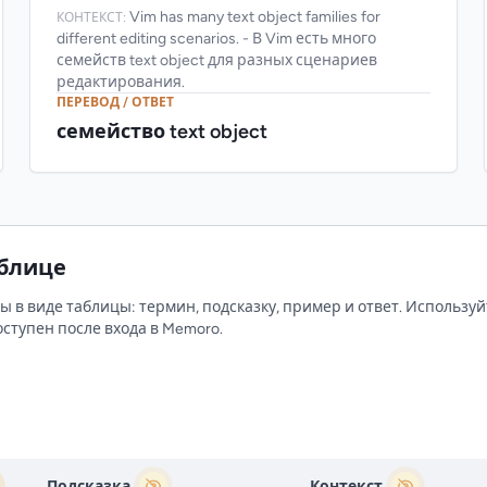
Vim has many text object families for
КОНТЕКСТ:
different editing scenarios. - В Vim есть много
семейств text object для разных сценариев
редактирования.
ПЕРЕВОД / ОТВЕТ
семейство text object
аблице
 в виде таблицы: термин, подсказку, пример и ответ. Используй
ступен после входа в Memoro.
Подсказка
Контекст