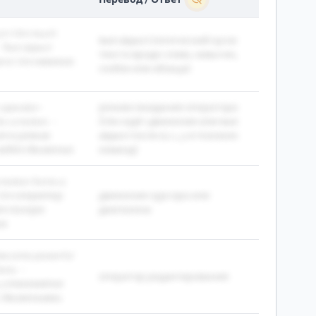
g in Vim much
text object (логический кусок
 Text object
текста вроде слова, кавычек,
 в Vim намного
скобок или абзаца)
 operator-
режим ожидания оператора
r a motion. -
(Vim ждёт движение или text
ит в режим
object после d, c, y и похожих
ждёт движение.
команд)
 motion forms a
В Vim оператор
движение курсора или
ют полную
диапазона
я.
y become powerful
ons. -
оператор редактирования
 y становятся
 движениями.