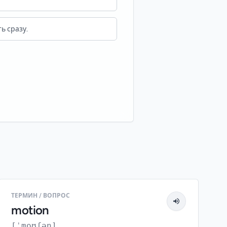
ь сразу.
ТЕРМИН / ВОПРОС
motion
[ˈmoʊʃən]