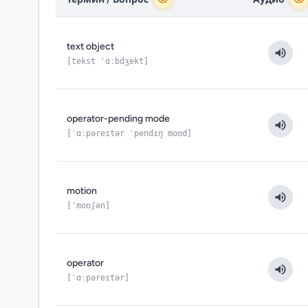
text object
[tekst ˈɑːbdʒekt]
operator-pending mode
[ˈɑːpəreɪtər ˈpendɪŋ moʊd]
motion
[ˈmoʊʃən]
operator
[ˈɑːpəreɪtər]