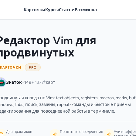
Карточки
Курсы
Статьи
Разминка
Редактор Vim для
продвинутых
КАРТОЧКИ
PRO
•
Знаток
149
+ 137
карт
родвинутая колода по Vim: text objects, registers, macros, marks, buf
indows, tabs, поиск, замены, repeat-команды и быстрые приёмы
едактирования для повседневной работы в терминале.
Для практиков
Понятные определения
Учите эффе