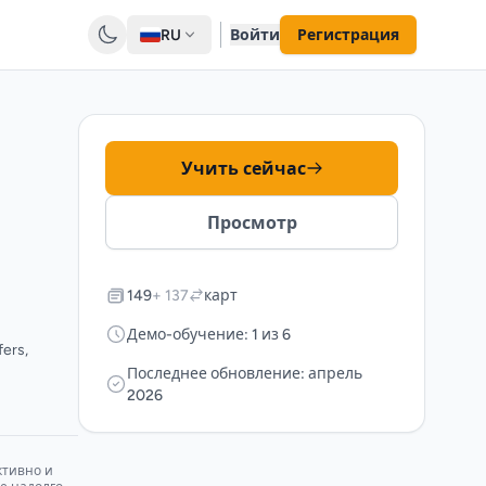
RU
Войти
Регистрация
Учить сейчас
Просмотр
149
+ 137
карт
Демо-обучение: 1 из 6
fers,
Последнее обновление: апрель
2026
ктивно и