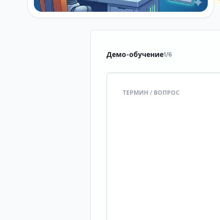
Демо-обучение
1
/
6
ТЕРМИН / ВОПРОС
Operators like d, c, and y