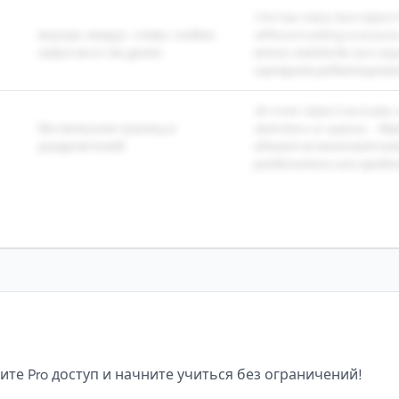
Vim has many text object f
внутри, вокруг, слово, скобки,
different editing scenario
кавычки и так далее
много семейств text obj
сценариев редактирова
An inner object excludes
без внешних границ и
delimiters or spaces. - 
разделителей
объект не включает вн
разделители или пробе
ите Pro доступ и начните учиться без ограничений!