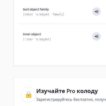
text object family
[tekst ˈɑːbdʒekt ˈfæməli]
inner object
[ˈɪnər ˈɑːbdʒekt]
Изучайте Pro колоду
Зарегистрируйтесь бесплатно, получ