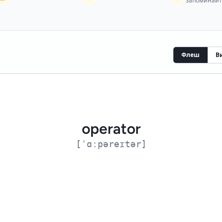
запоминайт
Флеш
В
оператор редактирования
operator
КОНТЕКСТ
[ˈɑːpəreɪtər]
 become powerful when combined with motions. - Операторы вроде d,
сочетании с движениями.