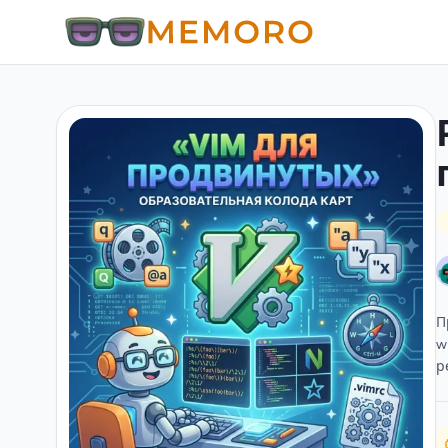
П
w
р