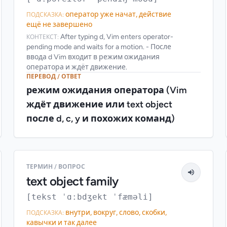
оператор уже начат, действие
ПОДСКАЗКА:
ещё не завершено
After typing d, Vim enters operator-
КОНТЕКСТ:
pending mode and waits for a motion. - После
ввода d Vim входит в режим ожидания
оператора и ждёт движение.
ПЕРЕВОД / ОТВЕТ
режим ожидания оператора (Vim
ждёт движение или text object
после d, c, y и похожих команд)
ТЕРМИН / ВОПРОС
text object family
[tekst ˈɑːbdʒekt ˈfæməli]
внутри, вокруг, слово, скобки,
ПОДСКАЗКА:
кавычки и так далее