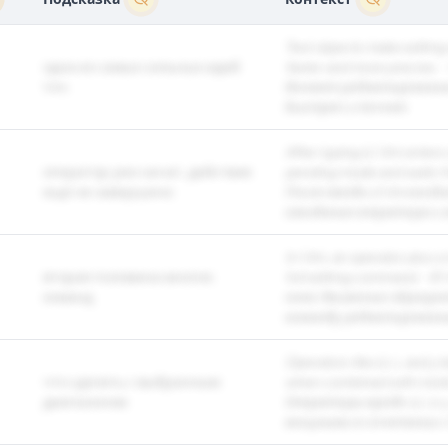
Text objects make editin
одна из самых сильных идей
faster and more precise. -
Vim
делают редактирование
быстрее и точнее.
After typing d, Vim enters
оператор уже начат, действие
pending mode and waits fo
ещё не завершено
После ввода d Vim вход
ожидания оператора и 
In Vim, an operator plus a
вторая половина многих
full editing command. - 
команд
плюс движение образу
команду редактировани
Operators like d, c, and 
что сделать с выбранным
when combined with moti
диапазоном
Операторы вроде d, c и
мощными в сочетании с