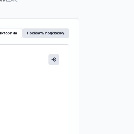
е надолго
икторина
Показать подсказку
ПЕРЕВОД / ОТВЕТ
 c и y становятся мощными в