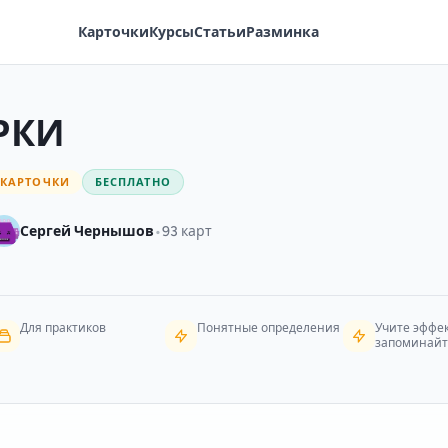
Карточки
Курсы
Статьи
Разминка
РКИ
КАРТОЧКИ
БЕСПЛАТНО
•
Сергей Чернышов
93 карт
Для практиков
Понятные определения
Учите эффе
запоминайт