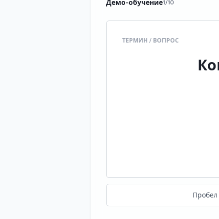
Демо-обучение
1
/
10
ТЕРМИН / ВОПРОС
подход, ориент
Ко
осознанное усвое
Пробел 