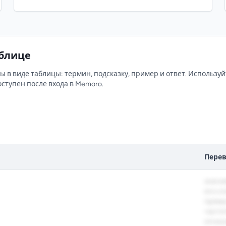
направленных на ускоренное
овладение языком за счет
использования психологических
резервов личности и
аблице
коллективного взаимодействия.
 в виде таблицы: термин, подсказку, пример и ответ. Используй
ступен после входа в Memoro.
Перев
значи
его с
прямы
часто
относ