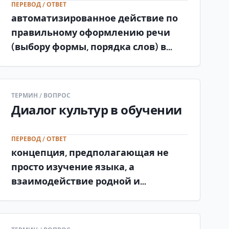
ПЕРЕВОД / ОТВЕТ
автоматизированное действие по
правильному оформлению речи
(выбору формы, порядка слов) в
соответствии с грамматическими
нормами языка .
ТЕРМИН / ВОПРОС
Диалог культур в обучении
ПЕРЕВОД / ОТВЕТ
концепция, предполагающая не
просто изучение языка, а
взаимодействие родной и
изучаемой культур для
формирования у учащихся
вторичной языковой личности.