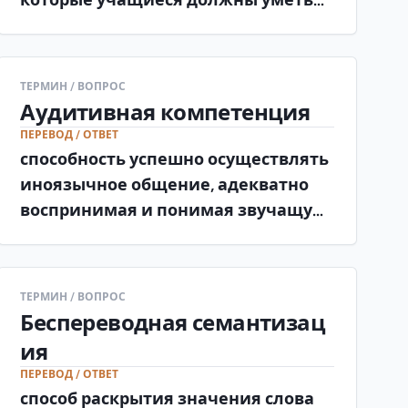
использовать в продуктивных
видах речевой деятельности
(говорении и письме).
ТЕРМИН / ВОПРОС
Аудитивная компетенция
ПЕРЕВОД / ОТВЕТ
способность успешно осуществлять
иноязычное общение, адекватно
воспринимая и понимая звучащую
речь (аудирование) в различных
ситуациях общения.
ТЕРМИН / ВОПРОС
Беспереводная семантизац
ия
ПЕРЕВОД / ОТВЕТ
способ раскрытия значения слова