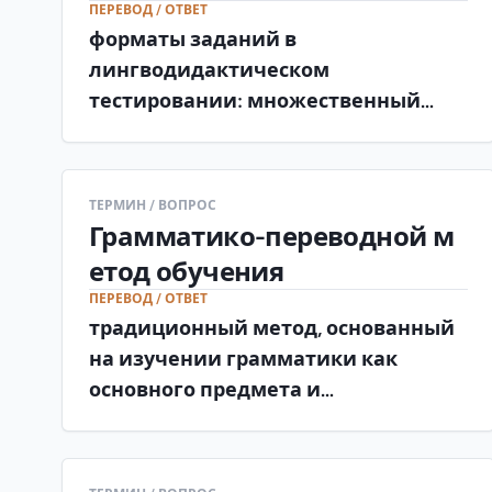
ПЕРЕВОД / ОТВЕТ
форматы заданий в
лингводидактическом
тестировании: множественный
выбор, альтернативный выбор,
установление соответствия,
упорядочение, свободное
ТЕРМИН / ВОПРОС
конструирование (закрытые и
Грамматико-переводной м
открытые типы).
етод обучения
ПЕРЕВОД / ОТВЕТ
традиционный метод, основанный
на изучении грамматики как
основного предмета и
использовании перевода как
главного средства семантизации и
контроля.