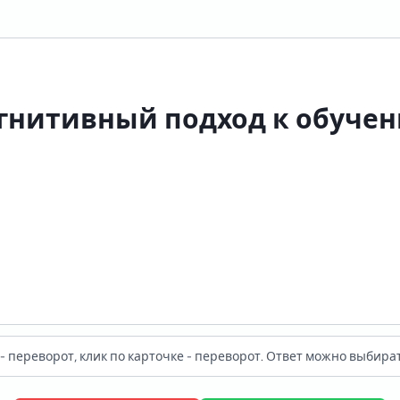
ированный на развитие мыслительных проц
гнитивный подход к обуче
ние языковых явлений и формирование когн
учения.
- переворот, клик по карточке - переворот. Ответ можно выбират