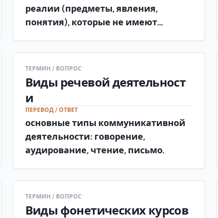
реалии (предметы, явления,
понятия), которые не имеют
точных соответствий в других
культурах и языках (например,
«самовар», «матрёшка»).
ТЕРМИН / ВОПРОС
Виды речевой деятельност
и
ПЕРЕВОД / ОТВЕТ
основные типы коммуникативной
деятельности: говорение,
аудирование, чтение, письмо.
ТЕРМИН / ВОПРОС
Виды фонетических курсов