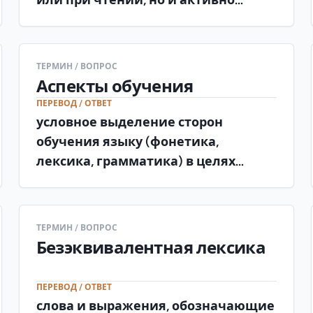
употреблять в устной и письменной
речи для выражения собственных
мыслей (продуктивная лексика) .
ТЕРМИН / ВОПРОС
Аспекты обучения
ПЕРЕВОД / ОТВЕТ
условное выделение сторон
обучения языку (фонетика,
лексика, грамматика) в целях
методической организации
материала .
ТЕРМИН / ВОПРОС
Безэквивалентная лексика
ПЕРЕВОД / ОТВЕТ
слова и выражения, обозначающие