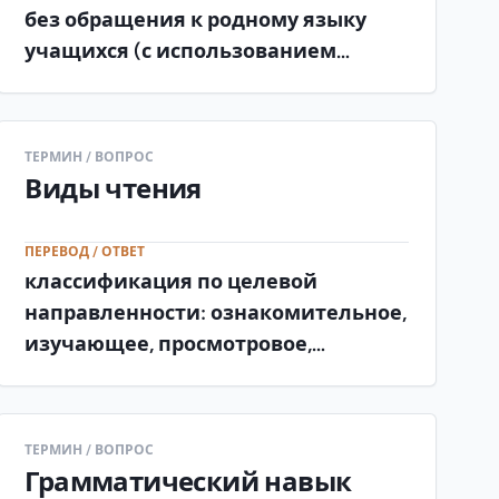
без обращения к родному языку
учащихся (с использованием
наглядности, контекста,
дефиниций,
словообразовательного анализа).
ТЕРМИН / ВОПРОС
Виды чтения
ПЕРЕВОД / ОТВЕТ
классификация по целевой
направленности: ознакомительное,
изучающее, просмотровое,
поисковое (а также по форме:
чтение вслух и про себя).
ТЕРМИН / ВОПРОС
Грамматический навык