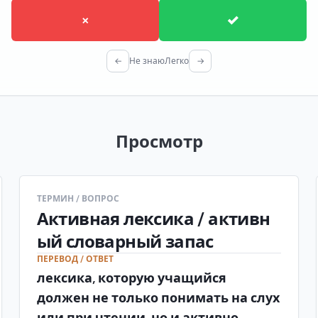
×
✓
←
Не знаю
Легко
→
Просмотр
ТЕРМИН / ВОПРОС
Активная лексика / активн
ый словарный запас
ПЕРЕВОД / ОТВЕТ
лексика, которую учащийся
должен не только понимать на слух
или при чтении, но и активно