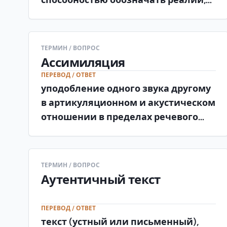
не имеющие прямых соответствий
в родном языке учащихся,
частотностью и сочетаемостью (в
ТЕРМИН / ВОПРОС
противопоставлении
Ассимиляция
относительной ценности) [словарь
ПЕРЕВОД / ОТВЕТ
Щукина].
уподобление одного звука другому
в артикуляционном и акустическом
отношении в пределах речевого
потока (например, произношение
[ш] вместо с в слове «сшить») .
ТЕРМИН / ВОПРОС
Аутентичный текст
ПЕРЕВОД / ОТВЕТ
текст (устный или письменный),