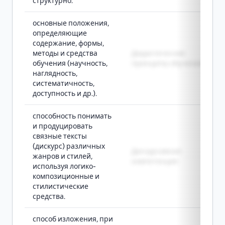
структурно.
основные положения,
определяющие
содержание, формы,
методы и средства
Дидактические
обучения (научность,
принципы обучения
наглядность,
систематичность,
доступность и др.).
способность понимать
и продуцировать
связные тексты
(дискурс) различных
Дискурсивная
жанров и стилей,
компетенция
используя логико-
композиционные и
стилистические
средства.
способ изложения, при