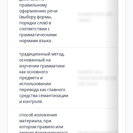
правильному
оформлению речи
Грамматический
(выбору формы,
навык
порядка слов) в
соответствии с
грамматическими
нормами языка .
традиционный метод,
основанный на
изучении грамматики
как основного
Грамматико-
предмета и
переводной метод
использовании
обучения
перевода как главного
средства семантизации
и контроля.
способ изложения
материала, при
котором правило или
теория формулируются
Дедуктивный метод