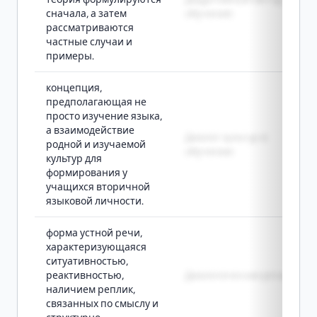
сначала, а затем
обучения
рассматриваются
частные случаи и
примеры.
концепция,
предполагающая не
просто изучение языка,
а взаимодействие
Диалог культур в
родной и изучаемой
обучении
культур для
формирования у
учащихся вторичной
языковой личности.
форма устной речи,
характеризующаяся
ситуативностью,
реактивностью,
Диалогическая речь
наличием реплик,
связанных по смыслу и