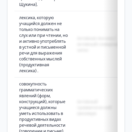
Щукина].
лексика, которую
учащийся должен не
только понимать на
слух или при чтении, но
Активная лексика /
и активно употреблять
активный словарный
в устной и письменной
запас
речи для выражения
собственных мыслей
(продуктивная
лексика) .
совокупность
грамматических
явлений (форм,
конструкций), которые
Активный
учащиеся должны
грамматический
уметь использовать в
минимум
продуктивных видах
речевой деятельности
(говорении и письме).