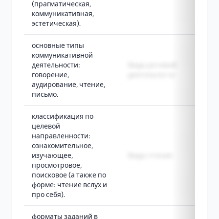
(прагматическая,
коммуникативная,
эстетическая).
основные типы
коммуникативной
деятельности:
Виды речевой
говорение,
деятельности
аудирование, чтение,
письмо.
классификация по
целевой
направленности:
ознакомительное,
изучающее,
Виды чтения
просмотровое,
поисковое (а также по
форме: чтение вслух и
про себя).
форматы заданий в