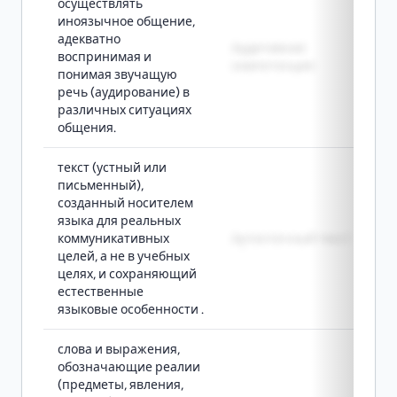
осуществлять
иноязычное общение,
адекватно
Аудитивная
воспринимая и
компетенция
понимая звучащую
речь (аудирование) в
различных ситуациях
общения.
текст (устный или
письменный),
созданный носителем
языка для реальных
коммуникативных
Аутентичный текст
целей, а не в учебных
целях, и сохраняющий
естественные
языковые особенности .
слова и выражения,
обозначающие реалии
(предметы, явления,