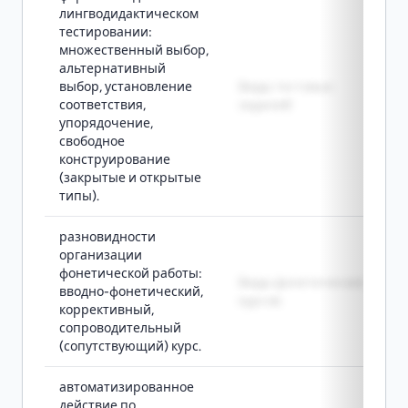
лингводидактическом
тестировании:
множественный выбор,
альтернативный
выбор, установление
Виды тестовых
соответствия,
заданий
упорядочение,
свободное
конструирование
(закрытые и открытые
типы).
разновидности
организации
фонетической работы:
Виды фонетических
вводно-фонетический,
курсов
коррективный,
сопроводительный
(сопутствующий) курс.
автоматизированное
действие по