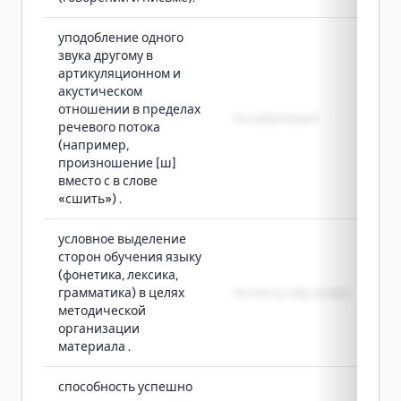
уподобление одного
звука другому в
артикуляционном и
акустическом
отношении в пределах
Ассимиляция
речевого потока
(например,
произношение [ш]
вместо с в слове
«сшить») .
условное выделение
сторон обучения языку
(фонетика, лексика,
грамматика) в целях
Аспекты обучения
методической
организации
материала .
способность успешно