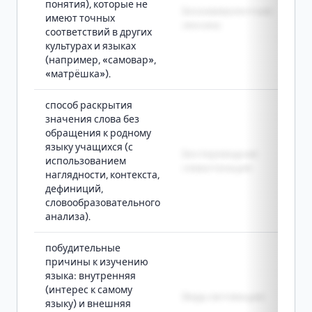
понятия), которые не
Безэквивалентная
имеют точных
лексика
соответствий в других
культурах и языках
(например, «самовар»,
«матрёшка»).
способ раскрытия
значения слова без
обращения к родному
языку учащихся (с
Беспереводная
использованием
семантизация
наглядности, контекста,
дефиниций,
словообразовательного
анализа).
побудительные
причины к изучению
языка: внутренняя
(интерес к самому
Виды мотивации
языку) и внешняя