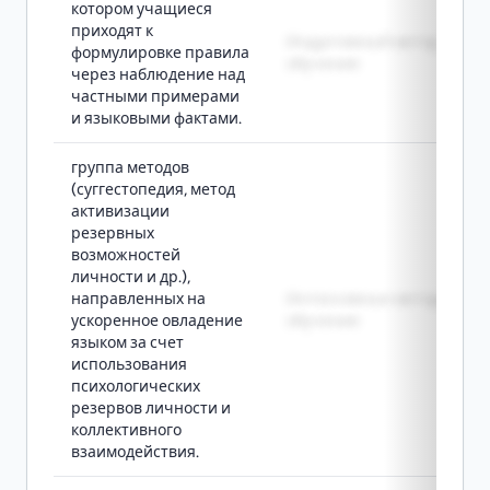
котором учащиеся
приходят к
Индуктивный метод
формулировке правила
обучения
через наблюдение над
частными примерами
и языковыми фактами.
группа методов
(суггестопедия, метод
активизации
резервных
возможностей
личности и др.),
направленных на
Интенсивные методы
ускоренное овладение
обучения
языком за счет
использования
психологических
резервов личности и
коллективного
взаимодействия.