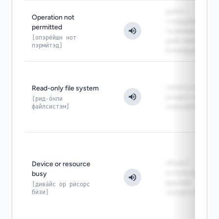
даже с
Operation not
текущими
permitted
правами это
[опэре́йшн нот
действие
пэрми́тэд]
блокируется
запись на этот
Read-only file system
раздел сейчас
[рид-о́нли
файлсистэм]
невозможна
объект
Device or resource
используется
busy
другим
[дива́йс ор ри́сорс
би́зи]
процессом