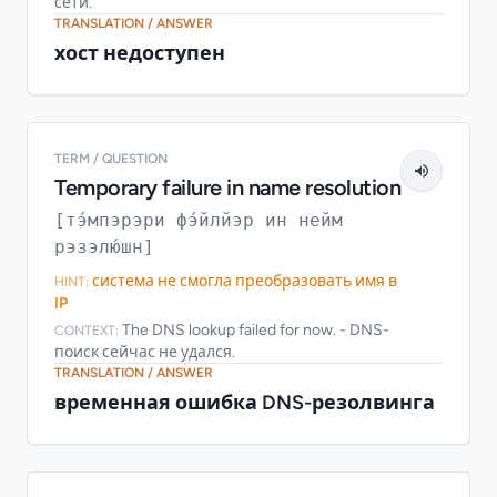
сети.
TRANSLATION / ANSWER
хост недоступен
TERM / QUESTION
Temporary failure in name resolution
[тэ́мпэрэри фэ́йлйэр ин нейм
рэзэлю́шн]
система не смогла преобразовать имя в
HINT:
IP
The DNS lookup failed for now. - DNS-
CONTEXT:
поиск сейчас не удался.
TRANSLATION / ANSWER
временная ошибка DNS-резолвинга