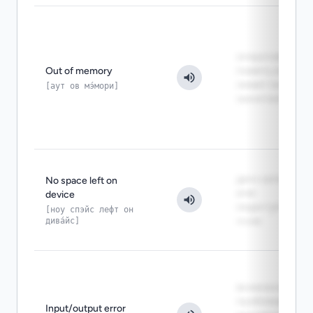
оперативная
Out of memory
память или
лимит памяти
[аут ов мэ́мори]
закончились
диск заполнен
No space left on
или
device
недоступны
[ноу спэйс лефт он
дива́йс]
inode
возможна
проблема с
Input/output error