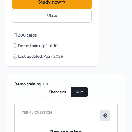
Study now
View
200 cards
Demo training: 1 of 10
Last updated: April 2026
Demo training
1
/
10
Flashcards
Quiz
TERM / QUESTION
Broken pipe