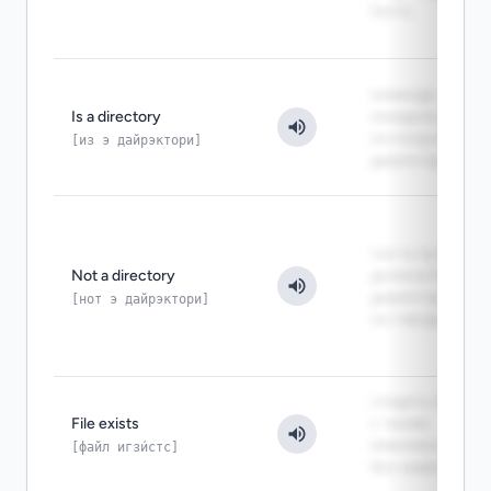
PATH
команда
Is a directory
ожидала файл,
но получила
[из э дайрэктори]
директорию
часть пути
Not a directory
должна быть
директорией,
[нот э дайрэктори]
но там файл
создать объект
File exists
с таким
именем нельзя
[файл игзи́стс]
без замены