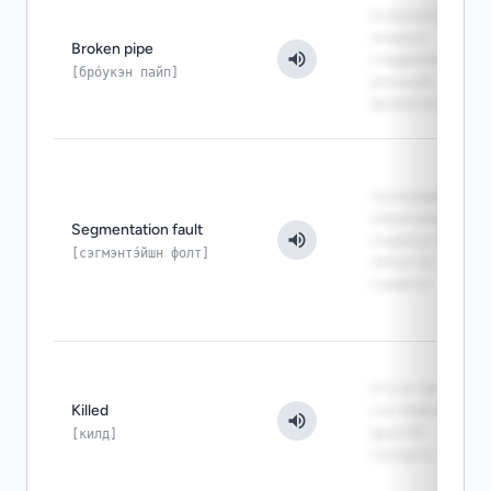
получатель
закрыл
Broken pipe
соединение
[бро́укэн пайп]
раньше
времени
программа
обратилась к
Segmentation fault
недопустимой
[сэгмэнтэ́йшн фолт]
области
памяти
его остановила
Killed
система или
другой
[килд]
процесс