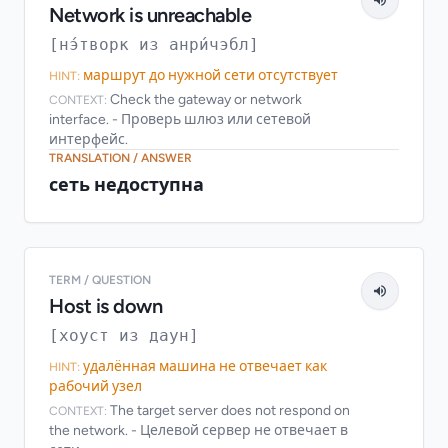
Network is unreachable
[нэ́творк из анри́чэбл]
маршрут до нужной сети отсутствует
HINT:
Check the gateway or network
CONTEXT:
interface. - Проверь шлюз или сетевой
интерфейс.
TRANSLATION / ANSWER
сеть недоступна
TERM / QUESTION
Host is down
[хоуст из даун]
удалённая машина не отвечает как
HINT:
рабочий узел
The target server does not respond on
CONTEXT:
the network. - Целевой сервер не отвечает в