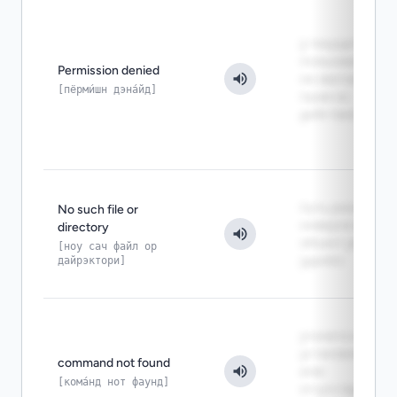
у текущего
пользователя
Permission denied
не хватает
[пёрми́шн дэна́йд]
прав на
действие
путь указан
No such file or
неверно или
directory
объект уже
[ноу сач файл ор
дайрэктори]
удалён
утилита не
установлена
command not found
или
[кома́нд нот фаунд]
отсутствует в