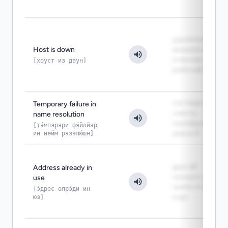
удалённая
Host is down
машина не
отвечает как
[хоуст из даун]
рабочий узел
система не
Temporary failure in
смогла
name resolution
преобразовать
[тэ́мпэрэри фэ́йлйэр
ин нейм рэзэлю́шн]
имя в IP
другой
Address already in
процесс уже
use
занял этот
[э́дрес олрэ́ди ин
юз]
порт