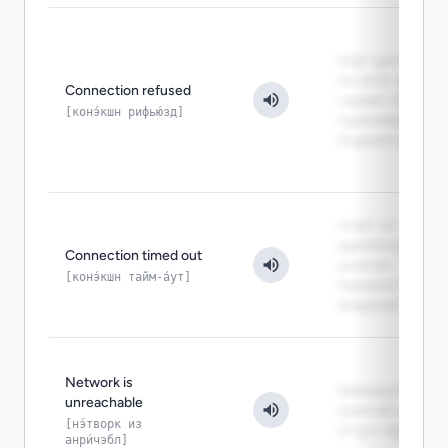
порт доступен
по сети, но
Connection refused
сервис не
[конэ́кшн рифью́зд]
принимает
подключение
ответ от
удалённого
Connection timed out
узла не
[конэ́кшн тайм-а́ут]
пришёл
вовремя
Network is
маршрут до
unreachable
нужной сети
[нэ́творк из
отсутствует
анри́чэбл]