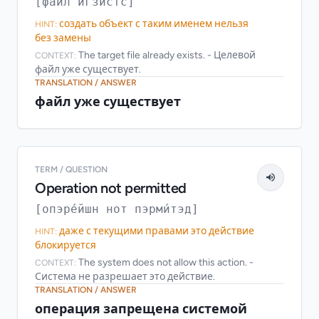
[файл игзи́стс]
создать объект с таким именем нельзя
HINT:
без замены
The target file already exists. - Целевой
CONTEXT:
файл уже существует.
TRANSLATION / ANSWER
файл уже существует
TERM / QUESTION
Operation not permitted
[опэре́йшн нот пэрми́тэд]
даже с текущими правами это действие
HINT:
блокируется
The system does not allow this action. -
CONTEXT:
Система не разрешает это действие.
TRANSLATION / ANSWER
операция запрещена системой