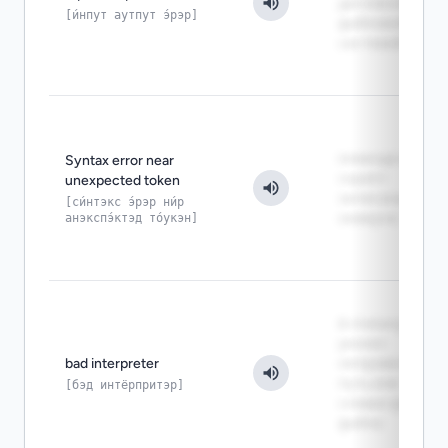
диском или
[и́нпут аутпут э́рэр]
файловой
системой
команда или
Syntax error near
скрипт
unexpected token
записаны
[си́нтэкс э́рэр ни́р
анэкспэ́ктэд то́укэн]
неверно
в shebang
указан
bad interpreter
неправильный
путь или
[бэд интёрпритэр]
сломан формат
файла