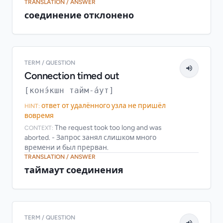
TRANSLATION / ANSWER
соединение отклонено
TERM / QUESTION
Connection timed out
[конэ́кшн тайм-а́ут]
ответ от удалённого узла не пришёл
HINT:
вовремя
The request took too long and was
CONTEXT:
aborted. - Запрос занял слишком много
времени и был прерван.
TRANSLATION / ANSWER
таймаут соединения
TERM / QUESTION