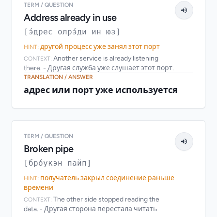
TERM / QUESTION
Address already in use
[э́дрес олрэ́ди ин юз]
другой процесс уже занял этот порт
HINT:
Another service is already listening
CONTEXT:
there. - Другая служба уже слушает этот порт.
TRANSLATION / ANSWER
адрес или порт уже используется
TERM / QUESTION
Broken pipe
[бро́укэн пайп]
получатель закрыл соединение раньше
HINT:
времени
The other side stopped reading the
CONTEXT:
data. - Другая сторона перестала читать