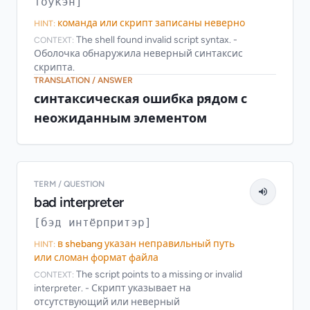
то́укэн]
команда или скрипт записаны неверно
HINT:
The shell found invalid script syntax. -
CONTEXT:
Оболочка обнаружила неверный синтаксис
скрипта.
TRANSLATION / ANSWER
синтаксическая ошибка рядом с
неожиданным элементом
TERM / QUESTION
bad interpreter
[бэд интёрпритэр]
в shebang указан неправильный путь
HINT:
или сломан формат файла
The script points to a missing or invalid
CONTEXT:
interpreter. - Скрипт указывает на
отсутствующий или неверный