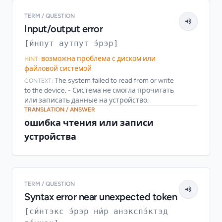
TERM / QUESTION
Input/output error
[и́нпут аутпут э́рэр]
возможна проблема с диском или
HINT:
файловой системой
The system failed to read from or write
CONTEXT:
to the device. - Система не смогла прочитать
или записать данные на устройство.
TRANSLATION / ANSWER
ошибка чтения или записи
устройства
TERM / QUESTION
Syntax error near unexpected token
[си́нтэкс э́рэр ни́р анэкспэ́ктэд