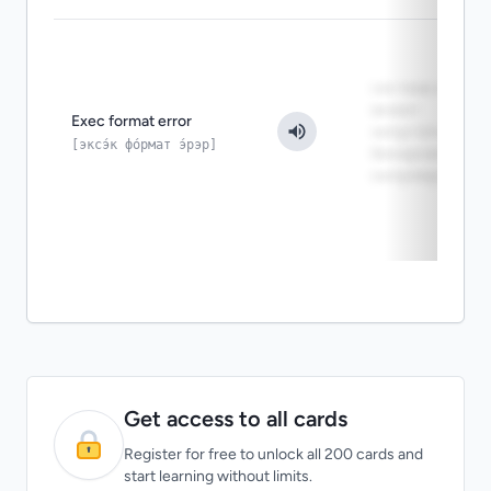
система не
может
Exec format error
запустить этот
[эксэ́к фо́рмат э́рэр]
бинарник
напрямую
Get access to all cards
Register for free to unlock all 200 cards and
start learning without limits.