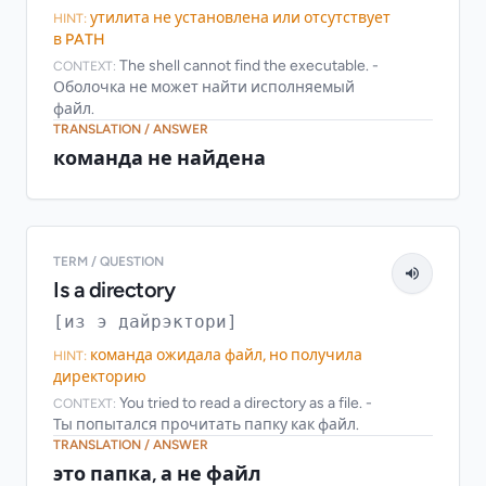
утилита не установлена или отсутствует
HINT:
в PATH
The shell cannot find the executable. -
CONTEXT:
Оболочка не может найти исполняемый
файл.
TRANSLATION / ANSWER
команда не найдена
TERM / QUESTION
Is a directory
[из э дайрэктори]
команда ожидала файл, но получила
HINT:
директорию
You tried to read a directory as a file. -
CONTEXT:
Ты попытался прочитать папку как файл.
TRANSLATION / ANSWER
это папка, а не файл