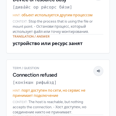
[дива́йс ор ри́сорс би́зи]
объект используется другим процессом
HINT:
Stop the process that is using the file or
CONTEXT:
mount point. - Останови процесс, который
использует файл или точку монтирования.
TRANSLATION / ANSWER
устройство или ресурс занят
TERM / QUESTION
Connection refused
[конэ́кшн рифью́зд]
порт доступен по сети, но сервис не
HINT:
принимает подключение
The host is reachable, but nothing
CONTEXT:
accepts the connection. - Хост доступен, но
соединение никто не принимает.