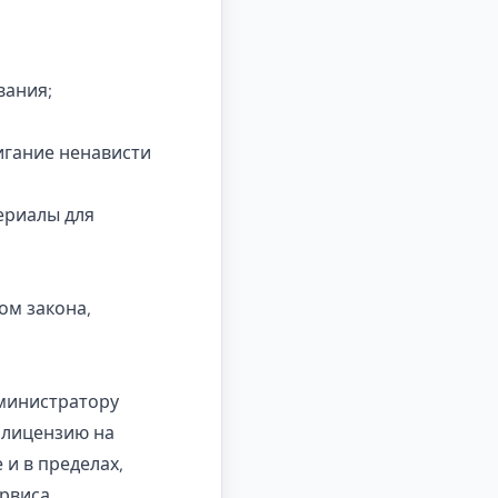
вания;
игание ненависти
ериалы для
ом закона,
дминистратору
 лицензию на
 и в пределах,
рвиса,