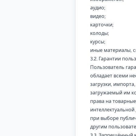
аудио;
видео;
карточки;
колоды;
курсы;
иные материалы, с
3.2. Гарантии поль
Пользователь гара
обладает всеми н
загрузки, импорта
загружаемый им ко
права на товарные
интеллектуальной 
при выборе публич
другим пользовате
3.3. Запрещённый 