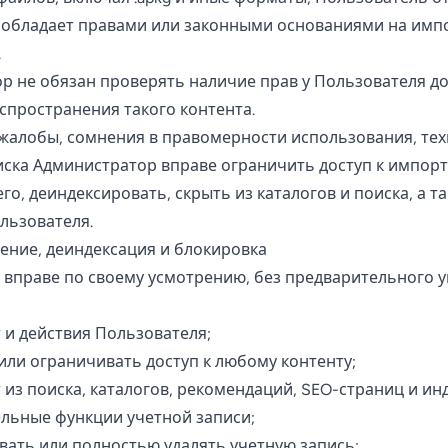
 обладает правами или законными основаниями на импо
.
тор не обязан проверять наличие прав у Пользователя д
спространения такого контента.
и жалобы, сомнения в правомерности использования, те
иска Администратор вправе ограничить доступ к импор
его, деиндексировать, скрыть из каталогов и поиска, а 
льзователя.
ление, деиндексация и блокировка
р вправе по своему усмотрению, без предварительного 
 и действия Пользователя;
 или ограничивать доступ к любому контенту;
 из поиска, каталогов, рекомендаций, SEO-страниц и ин
льные функции учетной записи;
ать или полностью удалять учетную запись;