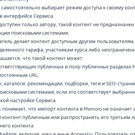
ь самостоятельно выбирает режим доступа к своему конт
в интерфейсе Сервиса.
т доступен только автору, такой контент не предназначе
ации поисковыми системами.
ователь делает контент доступным другим пользователям,
еленного тарифа, участникам курса либо неограниченн
ашается, что такой контент может:
ответствующих публичных и полу-публичных разделах 
постоянным URL;
к, каталоги, рекомендации, подборки, теги и SEO-стран
оисковыми системами, если это соответствует выбран
ской настройке Сервиса.
ль понимает, что импорт контента в Memoro не означает
й контент публичным или распространять его третьим л
ннего контента
е файлов, включая .apkg и иные форматы, Пользователь о