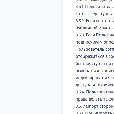
3.5.1. Пользовател
которые доступны 
3.5.2. Если контен
публичной индекс
3.5.3. Если Польз
подписчикам опред
Пользователь согл
отображаться в со
быть доступен по 
включаться в поис
индексироваться п
доступа и техниче
3.5.4. Пользовате
права делать тако
3.6. Импорт сторо
3.6.1. При импорт