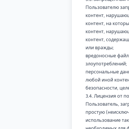
Пользователю зап
контент, нарушаю
контент, на котор
контент, нарушающ
контент, содержащ
или вражды;
вредоносные файлы
злоупотреблений;
персональные данн
любой иной контен
безопасности, цел
3.4. Лицензия от 
Пользователь, заг
простую (неисклю
использование так
необходимых для ф