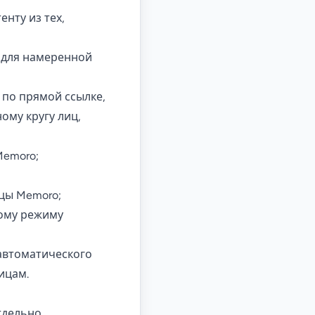
енту из тех,
н для намеренной
 по прямой ссылке,
ому кругу лиц,
Memoro;
ицы Memoro;
ному режиму
 автоматического
ицам.
тдельно