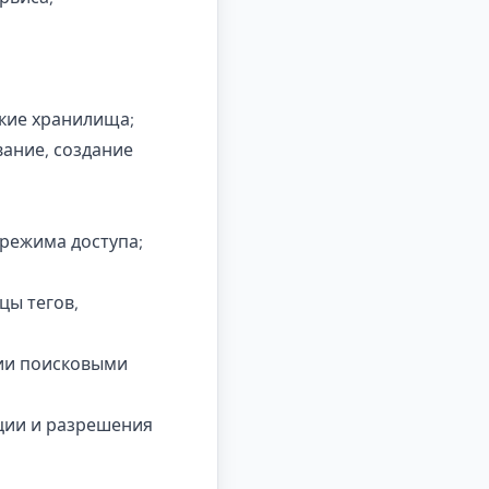
ские хранилища;
вание, создание
режима доступа;
цы тегов,
ции поисковыми
ции и разрешения