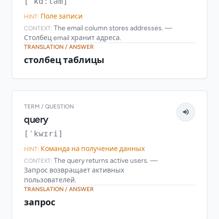
[ˈkɑːləm]
Поле записи
HINT:
The email column stores addresses. —
CONTEXT:
Столбец email хранит адреса.
TRANSLATION / ANSWER
столбец таблицы
TERM / QUESTION
query
[ˈkwɪri]
Команда на получение данных
HINT:
The query returns active users. —
CONTEXT:
Запрос возвращает активных
пользователей.
TRANSLATION / ANSWER
запрос