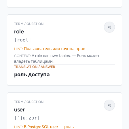
TERM / QUESTION
role
[roʊl]
Пользователь или группа прав
HINT:
A role can own tables. — Роль может
CONTEXT:
владеть таблицами.
TRANSLATION / ANSWER
роль доступа
TERM / QUESTION
user
[ˈjuːzər]
В PostgreSQL user — роль
HINT: