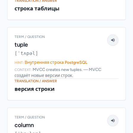
TRANSLATION / ANSWER
строка таблицы
TERM / QUESTION
tuple
[ˈtʌpəl]
Внутренняя строка PostgreSQL
HINT:
MVCC creates new tuples. — MVCC
CONTEXT:
создаёт новые версии строк.
TRANSLATION / ANSWER
версия строки
TERM / QUESTION
column