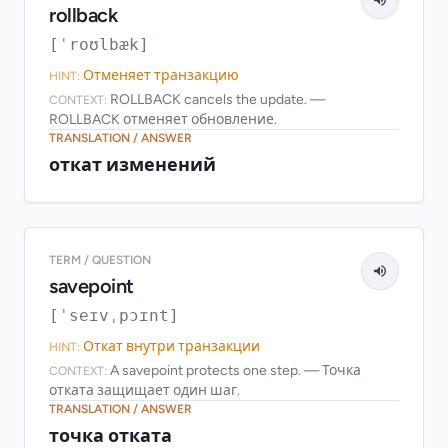
rollback
[ˈroʊlbæk]
Отменяет транзакцию
HINT:
ROLLBACK cancels the update. —
CONTEXT:
ROLLBACK отменяет обновление.
TRANSLATION / ANSWER
откат изменений
TERM / QUESTION
savepoint
[ˈseɪvˌpɔɪnt]
Откат внутри транзакции
HINT:
A savepoint protects one step. — Точка
CONTEXT:
отката защищает один шаг.
TRANSLATION / ANSWER
точка отката