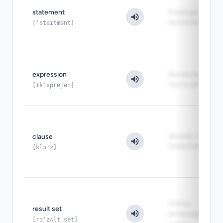
statement
Команда для
выполнения
[ˈsteɪtmənt]
expression
Вычисляемая
часть запроса
[ɪkˈspreʃən]
clause
WHERE, FROM,
ORDER BY
[klɔːz]
Набор
result set
возвращённых
[rɪˈzʌlt set]