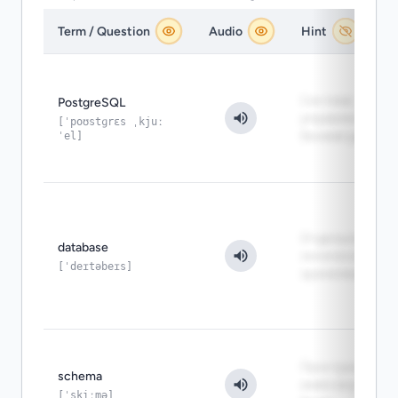
Term / Question
Audio
Hint
Система
PostgreSQL
управления
[ˈpoʊstɡrɛs ˌkjuː
ˈel]
базами данных
Отдельное
database
логическое
[ˈdeɪtəbeɪs]
хранилище
Пространство
schema
имён внутри
[ˈskiːmə]