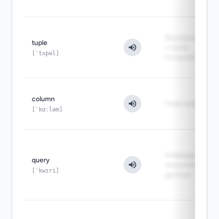
Внутренняя
tuple
строка
[ˈtʌpəl]
PostgreSQL
column
Поле записи
[ˈkɑːləm]
Команда на
query
получение
[ˈkwɪri]
данных