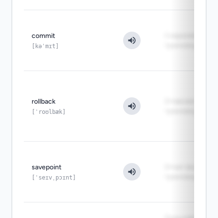
commit
Сохраняет
транзакцию
[kəˈmɪt]
rollback
Отменяет
транзакцию
[ˈroʊlbæk]
savepoint
Откат внутри
транзакции
[ˈseɪvˌpɔɪnt]