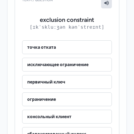
exclusion constraint
[ɪkˈskluːʒən kənˈstreɪnt]
точка отката
исключающее ограничение
первичный ключ
ограничение
консольный клиент