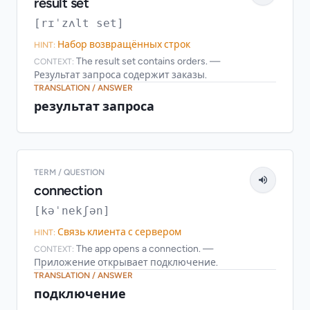
result set
[rɪˈzʌlt set]
Набор возвращённых строк
HINT:
The result set contains orders. —
CONTEXT:
Результат запроса содержит заказы.
TRANSLATION / ANSWER
результат запроса
TERM / QUESTION
connection
[kəˈnekʃən]
Связь клиента с сервером
HINT:
The app opens a connection. —
CONTEXT:
Приложение открывает подключение.
TRANSLATION / ANSWER
подключение