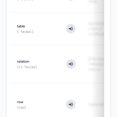
базы
Хранилище
table
строк и
[ˈteɪbəl]
столбцов
В PostgreSQL
relation
таблица тоже
[rɪˈleɪʃən]
relation
row
Одна запись
[roʊ]