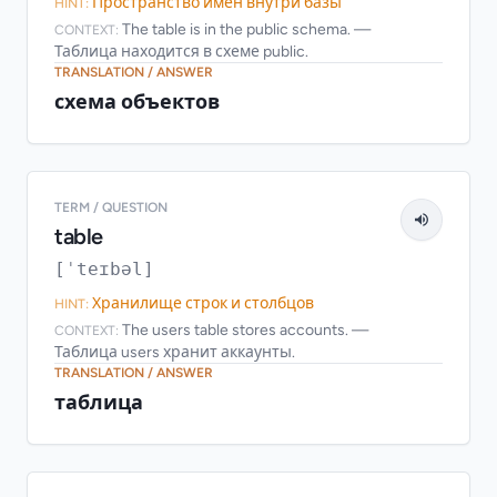
Пространство имён внутри базы
HINT:
The table is in the public schema. —
CONTEXT:
Таблица находится в схеме public.
TRANSLATION / ANSWER
схема объектов
TERM / QUESTION
table
[ˈteɪbəl]
Хранилище строк и столбцов
HINT:
The users table stores accounts. —
CONTEXT:
Таблица users хранит аккаунты.
TRANSLATION / ANSWER
таблица