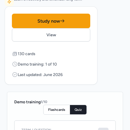
Study now
View
130 cards
Demo training: 1 of 10
Last updated: June 2026
Demo training
1
/
10
Flashcards
Quiz
TERM / QUESTION