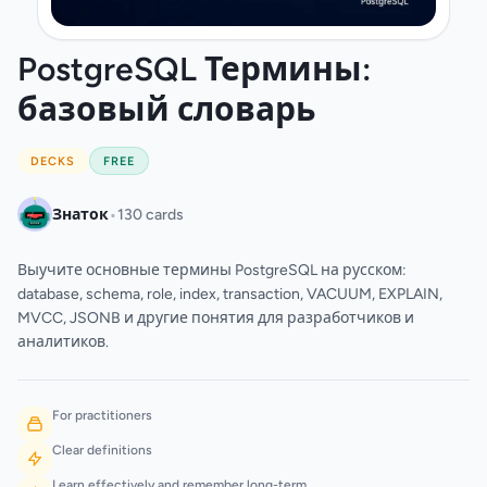
PostgreSQL Термины:
базовый словарь
DECKS
FREE
•
Знаток
130 cards
Выучите основные термины PostgreSQL на русском:
database, schema, role, index, transaction, VACUUM, EXPLAIN,
MVCC, JSONB и другие понятия для разработчиков и
аналитиков.
For practitioners
Clear definitions
Learn effectively and remember long-term