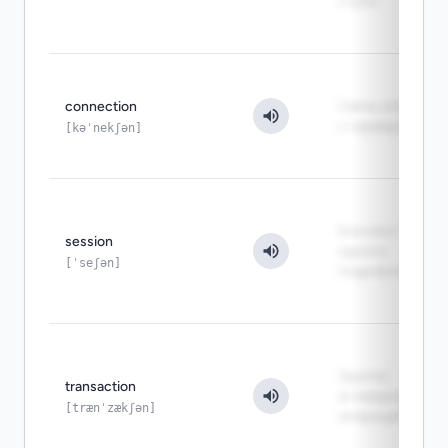
строк
connection
Связь клиента
с сервером
[kəˈnekʃən]
Контекст
session
одного
[ˈseʃən]
подключения
Группа
transaction
атомарных
[trænˈzækʃən]
операций