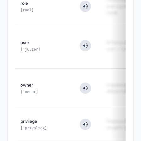
Пользователь
role
или группа
[roʊl]
прав
user
В PostgreSQL
user — роль
[ˈjuːzər]
owner
Управляет
объектом
[ˈoʊnər]
privilege
Разрешение
на действие
[ˈprɪvəlɪdʒ]