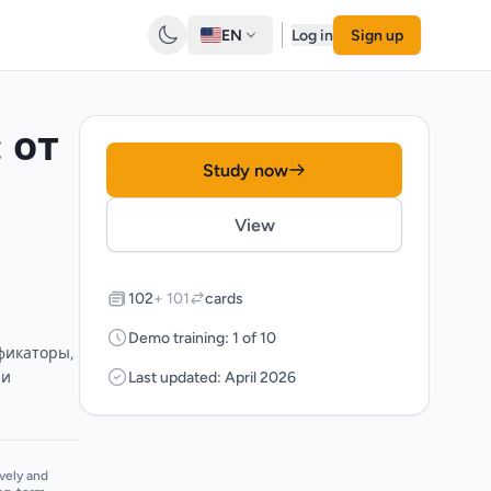
EN
Log in
Sign up
 от
Study now
View
102
+ 101
cards
Demo training: 1 of 10
ификаторы,
 и
Last updated: April 2026
vely and