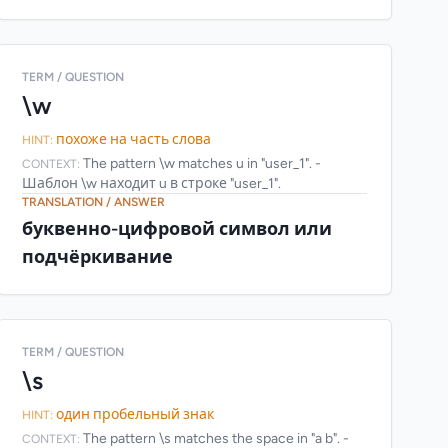
TERM / QUESTION
\w
похоже на часть слова
HINT:
The pattern \w matches u in "user_1". -
CONTEXT:
Шаблон \w находит u в строке "user_1".
TRANSLATION / ANSWER
буквенно-цифровой символ или
подчёркивание
TERM / QUESTION
\s
один пробельный знак
HINT:
The pattern \s matches the space in "a b". -
CONTEXT: