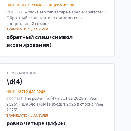
меняет смысл спецсимволов
HINT:
A backslash can escape a special character. -
CONTEXT:
Обратный слэш может экранировать
специальный символ.
TRANSLATION / ANSWER
обратный слэш (символ
экранирования)
TERM / QUESTION
\d{4}
часто для года
HINT:
The pattern \d{4} matches 2025 in "Year
CONTEXT:
2025". - Шаблон \d{4} находит 2025 в строке "Year
2025".
TRANSLATION / ANSWER
ровно четыре цифры