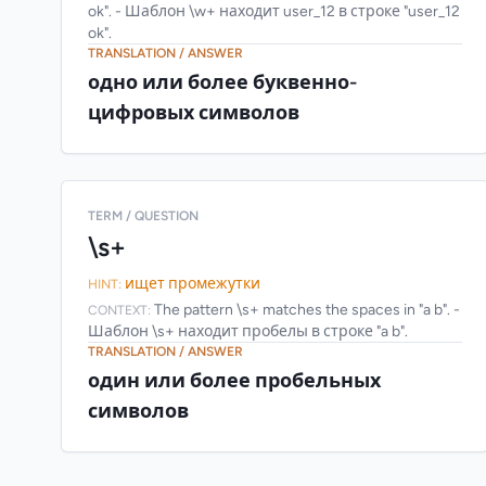
ok". - Шаблон \w+ находит user_12 в строке "user_12
ok".
TRANSLATION / ANSWER
одно или более буквенно-
цифровых символов
TERM / QUESTION
\s+
ищет промежутки
HINT:
The pattern \s+ matches the spaces in "a b". -
CONTEXT:
Шаблон \s+ находит пробелы в строке "a b".
TRANSLATION / ANSWER
один или более пробельных
символов