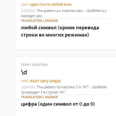
один почти любой знак
HINT:
The pattern a.c matches abc. - Шаблон a.c
CONTEXT:
находит abc.
TRANSLATION / ANSWER
любой символ (кроме перевода
строки во многих режимах)
TERM / QUESTION
\d
ищет одну цифру
HINT:
The pattern \d matches 7 in "A7". - Шаблон
CONTEXT:
\d находит 7 в строке "A7".
TRANSLATION / ANSWER
цифра (один символ от 0 до 9)