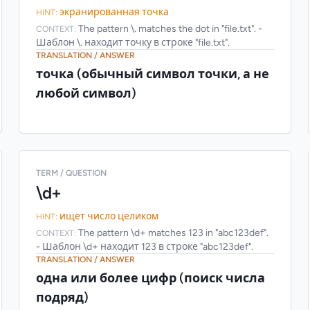
экранированная точка
HINT:
The pattern \. matches the dot in "file.txt". -
CONTEXT:
Шаблон \. находит точку в строке "file.txt".
TRANSLATION / ANSWER
точка (обычный символ точки, а не
любой символ)
TERM / QUESTION
\d+
ищет число целиком
HINT:
The pattern \d+ matches 123 in "abc123def".
CONTEXT:
- Шаблон \d+ находит 123 в строке "abc123def".
TRANSLATION / ANSWER
одна или более цифр (поиск числа
подряд)