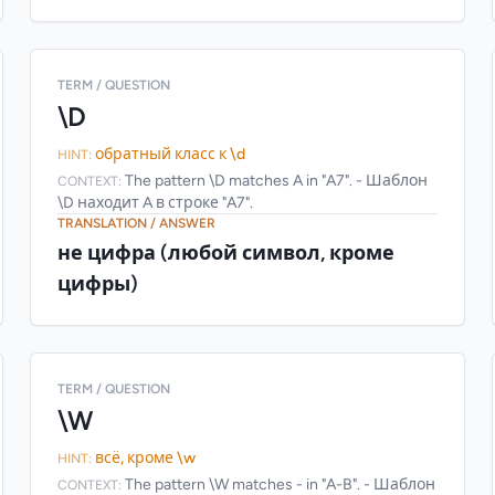
TERM / QUESTION
\D
обратный класс к \d
HINT:
The pattern \D matches A in "A7". - Шаблон
CONTEXT:
\D находит A в строке "A7".
TRANSLATION / ANSWER
не цифра (любой символ, кроме
цифры)
TERM / QUESTION
\W
всё, кроме \w
HINT:
The pattern \W matches - in "A-B". - Шаблон
CONTEXT: