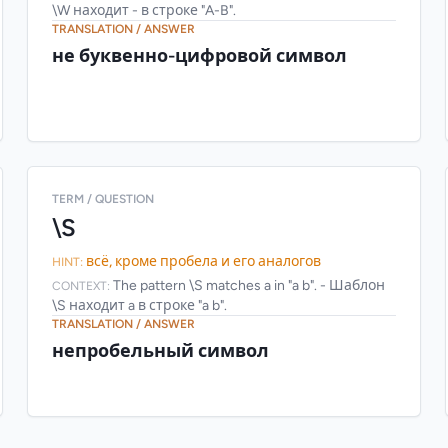
\W находит - в строке "A-B".
TRANSLATION / ANSWER
не буквенно-цифровой символ
TERM / QUESTION
\S
всё, кроме пробела и его аналогов
HINT:
The pattern \S matches a in "a b". - Шаблон
CONTEXT:
\S находит a в строке "a b".
TRANSLATION / ANSWER
непробельный символ