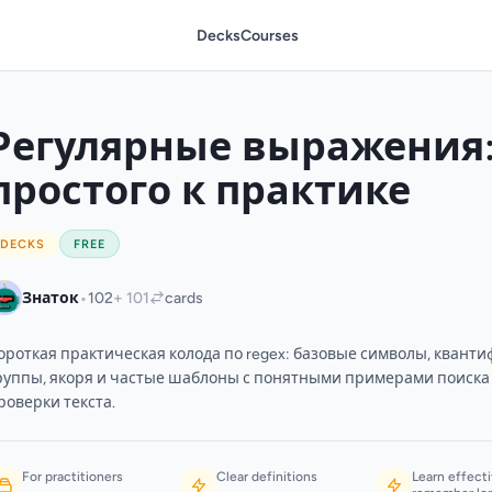
Decks
Courses
Регулярные выражения:
простого к практике
DECKS
FREE
•
Знаток
102
+ 101
cards
ороткая практическая колода по regex: базовые символы, квант
руппы, якоря и частые шаблоны с понятными примерами поиска
роверки текста.
For practitioners
Clear definitions
Learn effecti