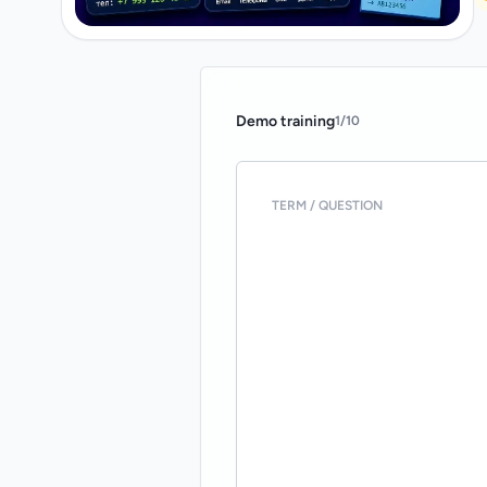
Demo training
1
/
10
TERM / QUESTION
The pattern \B