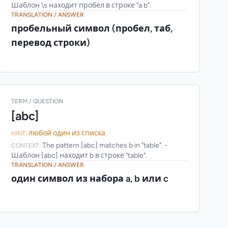
Шаблон \s находит пробел в строке "a b".
TRANSLATION / ANSWER
пробельный символ (пробел, таб,
перевод строки)
TERM / QUESTION
[abc]
любой один из списка
HINT:
The pattern [abc] matches b in "table". -
CONTEXT:
Шаблон [abc] находит b в строке "table".
TRANSLATION / ANSWER
один символ из набора a, b или c