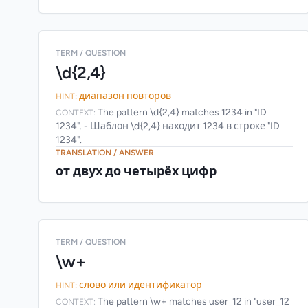
TERM / QUESTION
\d{2,4}
диапазон повторов
HINT:
The pattern \d{2,4} matches 1234 in "ID
CONTEXT:
1234". - Шаблон \d{2,4} находит 1234 в строке "ID
1234".
TRANSLATION / ANSWER
от двух до четырёх цифр
TERM / QUESTION
\w+
слово или идентификатор
HINT:
The pattern \w+ matches user_12 in "user_12
CONTEXT: