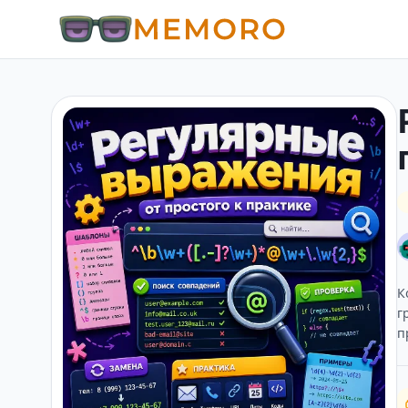
К
г
п