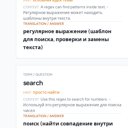
основная идея темы
HINT:
A regex can find patterns inside text. -
CONTEXT:
Регулярное выражение может находить
шаблоны внутри текста.
TRANSLATION / ANSWER
регулярное выражение (шаблон
для поиска, проверки и замены
текста)
TERM / QUESTION
search
просто найти
HINT:
Use this regex to search for numbers. -
CONTEXT:
Используй это регулярное выражение для поиска
чисел.
TRANSLATION / ANSWER
поиск (найти совпадение внутри