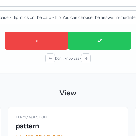
pace - flip, click on the card - flip. You can choose the answer immediatel
×
✓
←
Don't know
Easy
→
View
TERM / QUESTION
pattern