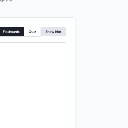
ng-term
Flashcards
Quiz
Show hint
TRANSLATION / ANSWER
е "scattering".