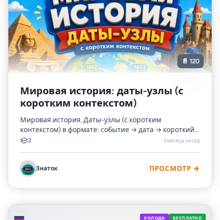
📄 120
Мировая история: даты-узлы (с
коротким контекстом)
Мировая история. Даты-узлы (с коротким
контекстом) в формате: событие → дата → короткий
контекст
2
3 месяца назад
Знаток
ПРОСМОТР →
🇷🇺
КОЛОДА
БЕСПЛАТНО