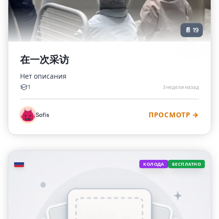
📄 19
在一次采访
Нет описания
1
3 недели назад
Sofis
ПРОСМОТР →
🇷🇺
КОЛОДА
БЕСПЛАТНО