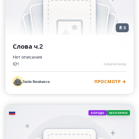
📄 8
Слова ч.2
Нет описания
1
3 недели назад
Saida Barakaeva
ПРОСМОТР →
🇷🇺
КОЛОДА
БЕСПЛАТНО