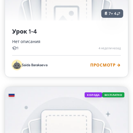
📄 7
+ 4
Урок 1-4
Нет описания
1
4 недели назад
Saida Barakaeva
ПРОСМОТР →
🇷🇺
КОЛОДА
БЕСПЛАТНО