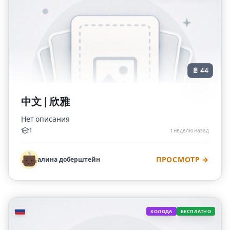
📄 44
中文 | 欣雅
Нет описания
1
1 неделю назад
алина доберштейн
ПРОСМОТР →
🇷🇺
КОЛОДА
БЕСПЛАТНО