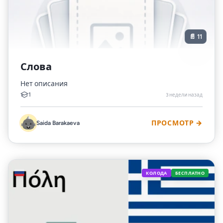
📄 11
Слова
Нет описания
1
3 недели назад
Saida Barakaeva
ПРОСМОТР →
🇷🇺
КОЛОДА
БЕСПЛАТНО