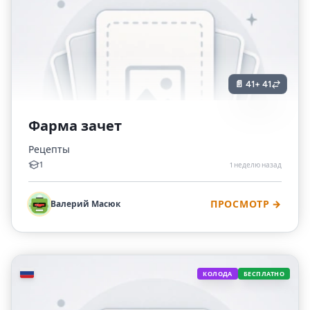
📄 41
+ 41
Фарма зачет
Рецепты
1
1 неделю назад
Валерий Масюк
ПРОСМОТР →
🇷🇺
КОЛОДА
БЕСПЛАТНО