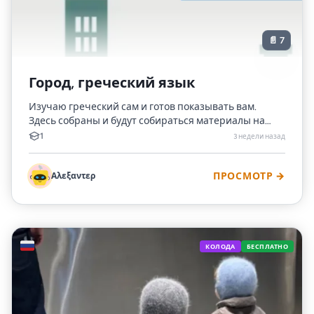
📄 7
Город, греческий язык
Изучаю греческий сам и готов показывать вам.
Здесь собраны и будут собираться материалы на
тему "город", которые изучаю я будут изучать
1
3 недели назад
желающие.
Αλεξαντερ
ПРОСМОТР →
🇷🇺
КОЛОДА
БЕСПЛАТНО