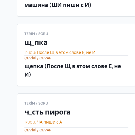
машина (ШИ пиши с И)
TERIM / SORU
щ_пка
После Щ в этом слове Е, не И
İPUCU:
ÇEVIRI / CEVAP
щепка (После Щ в этом слове Е, не
И)
TERIM / SORU
ч_сть пирога
ЧА пиши с А
İPUCU:
ÇEVIRI / CEVAP