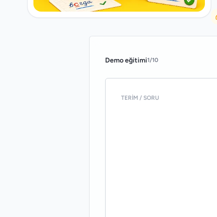
Demo eğitimi
1
/
10
TERIM / SORU
учиться