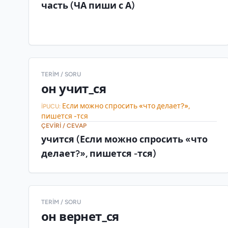
часть (ЧА пиши с А)
TERIM / SORU
он учит_ся
Если можно спросить «что делает?»,
İPUCU:
пишется -тся
ÇEVIRI / CEVAP
учится (Если можно спросить «что
делает?», пишется -тся)
TERIM / SORU
он вернет_ся