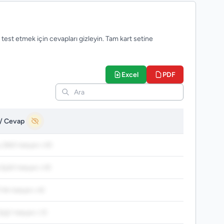
 test etmek için cevapları gizleyin. Tam kart setine
Excel
PDF
 / Cevap
 (ЖИ пиши с И)
(ШИ пиши с И)
(ЧА пиши с А)
(ЩУ пиши с У)