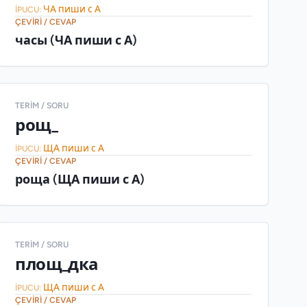
ЧА пиши с А
İPUCU:
ÇEVIRI / CEVAP
часы (ЧА пиши с А)
TERIM / SORU
рощ_
ЩА пиши с А
İPUCU:
ÇEVIRI / CEVAP
роща (ЩА пиши с А)
TERIM / SORU
площ_дка
ЩА пиши с А
İPUCU:
ÇEVIRI / CEVAP