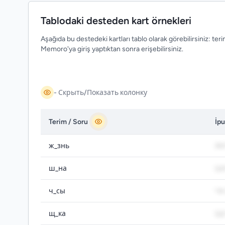
Tablodaki desteden kart örnekleri
Aşağıda bu destedeki kartları tablo olarak görebilirsiniz: ter
Memoro'ya giriş yaptıktan sonra erişebilirsiniz.
- Скрыть/Показать колонку
Terim / Soru
İp
ж_знь
ЖИ
ш_на
ШИ
ч_сы
ЧА
щ_ка
ЩУ