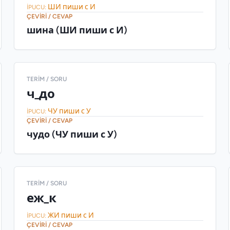
ШИ пиши с И
İPUCU:
ÇEVIRI / CEVAP
шина (ШИ пиши с И)
TERIM / SORU
ч_до
ЧУ пиши с У
İPUCU:
ÇEVIRI / CEVAP
чудо (ЧУ пиши с У)
TERIM / SORU
еж_к
ЖИ пиши с И
İPUCU:
ÇEVIRI / CEVAP