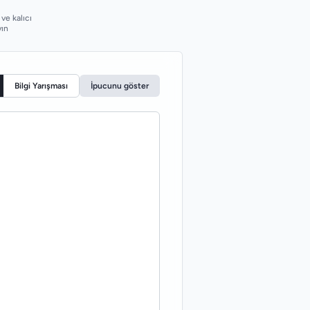
 ve kalıcı
yın
Bilgi Yarışması
İpucunu göster
ÇEVIRI / CEVAP
я -ться)