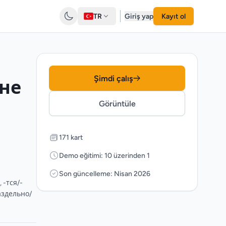
TR
Giriş yap
Kayıt ol
Şimdi çalış
не
Görüntüle
171 kart
Demo eğitimi: 10 üzerinden 1
Son güncelleme: Nisan 2026
 -тся/-
аздельно/