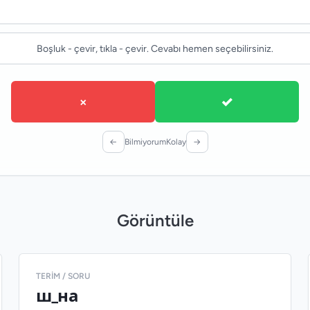
Boşluk - çevir, tıkla - çevir. Cevabı hemen seçebilirsiniz.
×
✓
←
Bilmiyorum
Kolay
→
Görüntüle
TERIM / SORU
ш_на