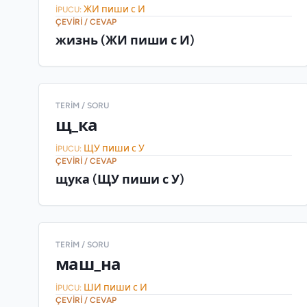
ЖИ пиши с И
İPUCU:
ÇEVIRI / CEVAP
жизнь (ЖИ пиши с И)
TERIM / SORU
щ_ка
ЩУ пиши с У
İPUCU:
ÇEVIRI / CEVAP
щука (ЩУ пиши с У)
TERIM / SORU
маш_на
ШИ пиши с И
İPUCU:
ÇEVIRI / CEVAP