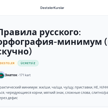
Desteler
Kurslar
Правила русского:
орфография-минимум (
скучно)
DESTELER
ÜCRETSIZ
•
Знаток
171 kart
рактический минимум: жи/ши, ча/ща, чу/щу, приставки, НЕ, Н/НН,
ься, чередующиеся корни, мягкий знак, сложные слова, слитно/р
ерез дефис