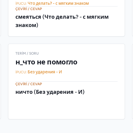
Что делать? - с мягким знаком
İPUCU:
ÇEVIRI / CEVAP
смеяться (Что делать? - с мягким
знаком)
TERIM / SORU
н_что не помогло
Без ударения - И
İPUCU:
ÇEVIRI / CEVAP
ничто (Без ударения - И)