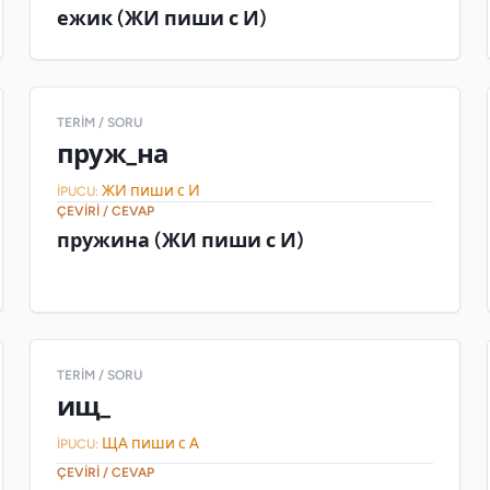
ежик (ЖИ пиши с И)
TERIM / SORU
пруж_на
ЖИ пиши с И
İPUCU:
ÇEVIRI / CEVAP
пружина (ЖИ пиши с И)
TERIM / SORU
ищ_
ЩА пиши с А
İPUCU:
ÇEVIRI / CEVAP