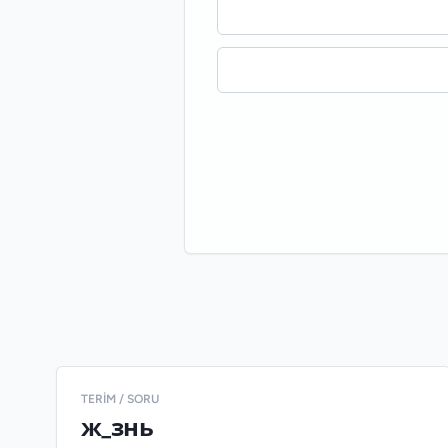
TERIM / SORU
ж_знь