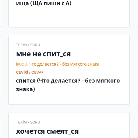
ища (ЩА пиши с А)
TERIM / SORU
мне не спит_ся
Что делается? - без мягкого знака
İPUCU:
ÇEVIRI / CEVAP
спится (Что делается? - без мягкого
знака)
TERIM / SORU
хочется смеят_ся