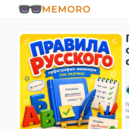
П
т
ч