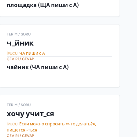
площадка (ЩА пиши с А)
TERIM / SORU
ч_йник
ЧА пиши с А
İPUCU:
ÇEVIRI / CEVAP
чайник (ЧА пиши с А)
TERIM / SORU
хочу учит_ся
Если можно спросить «что делать?»,
İPUCU:
пишется -ться
ÇEVIRI / CEVAP