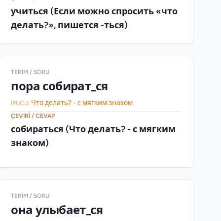
учиться (Если можно спросить «что
делать?», пишется -ться)
TERIM / SORU
пора собират_ся
Что делать? - с мягким знаком
İPUCU:
ÇEVIRI / CEVAP
собираться (Что делать? - с мягким
знаком)
TERIM / SORU
она улыбает_ся