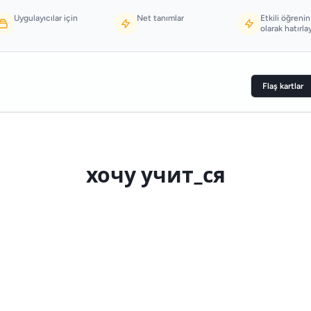
Uygulayıcılar için
Net tanımlar
Etkili öğrenin
olarak hatırla
Flaş kartlar
 (Если можно спросить «что делать?», пишетс
хочу учит_ся