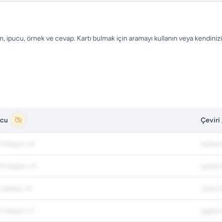
im, ipucu, örnek ve cevap. Kartı bulmak için aramayı kullanın veya kendinizi
ucu
Çeviri
 пиши с И
жизнь
 пиши с И
шина 
 пиши с А
часы 
 пиши с У
щука 