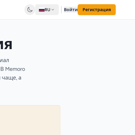
RU
Войти
Регистрация
ия
риал
 В Memoro
 чаще, а