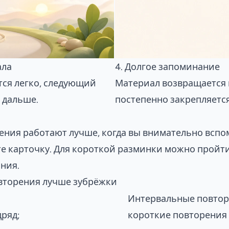
ала
4. Долгое запоминание
тся легко, следующий
Материал возвращается 
 дальше.
постепенно закрепляется
ния работают лучше, когда вы внимательно вспом
е карточку. Для короткой разминки можно пройт
ания
.
вторения лучше зубрёжки
Интервальные повто
ряд;
короткие повторения 