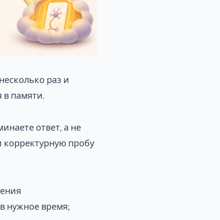
несколько раз и
 в памяти.
инаете ответ, а не
и
корректурную пробу
рения
в нужное время;