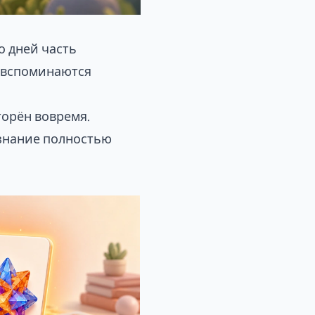
о дней часть
я вспоминаются
торён вовремя.
 знание полностью