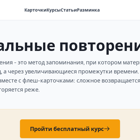
Карточки
Курсы
Статьи
Разминка
альные повторен
ния - это метод запоминания, при котором мате
д, а через увеличивающиеся промежутки времени.
 вместе с флеш-карточками: сложное возвращается
оряется реже.
Пройти бесплатный курс