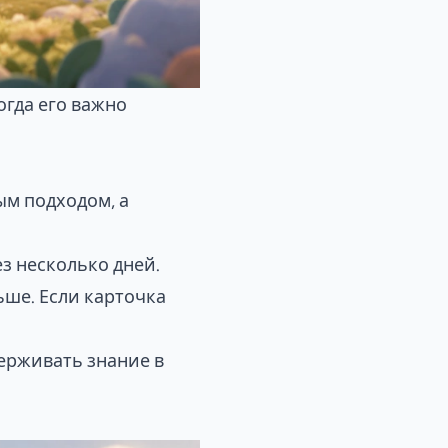
огда его важно
ым подходом, а
ез несколько дней.
ьше. Если карточка
держивать знание в