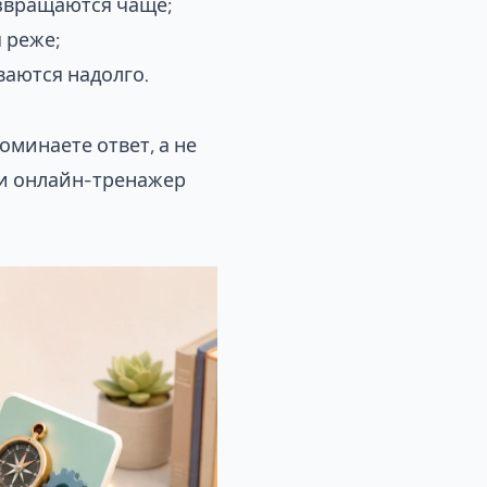
звращаются чаще;
 реже;
аются надолго.
минаете ответ, а не
ти
онлайн-тренажер