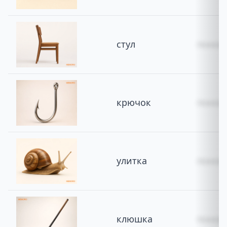
стул
похож 
крючок
похож 
улитка
похожа
клюшка
похожа