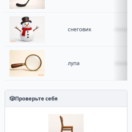
снеговик
похож 
лупа
похожа
🎲
Проверьте себя