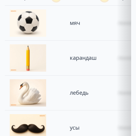
мяч
похож 
карандаш
похож 
лебедь
похож 
усы
похожи