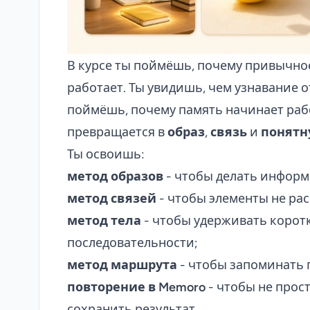
В курсе ты поймёшь, почему привычное 
работает. Ты увидишь, чем узнавание 
поймёшь, почему память начинает раб
превращается в
образ
,
связь
и
понятн
Ты освоишь:
метод образов
- чтобы делать инфор
метод связей
- чтобы элементы не ра
метод тела
- чтобы удерживать корот
последовательности;
метод маршрута
- чтобы запоминать п
повторение в Memoro
- чтобы не прост
сохранить результат.