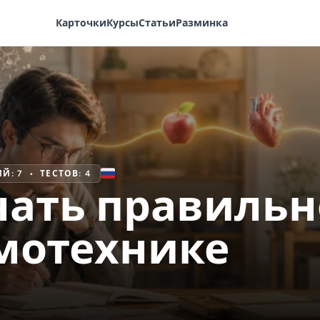
Карточки
Курсы
Статьи
Разминка
🇷🇺
Й: 7 • ТЕСТОВ: 4
нать правильн
емотехнике