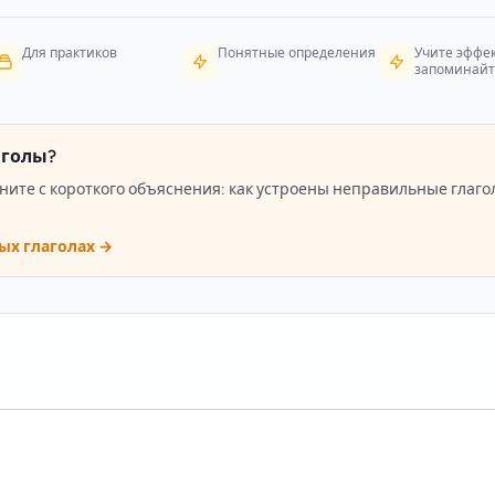
Для практиков
Понятные определения
Учите эффе
запоминайт
аголы?
ните с короткого объяснения: как устроены неправильные глаго
ых глаголах →