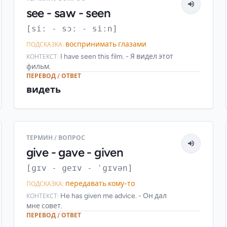
see - saw - seen
[siː - sɔː - siːn]
воспринимать глазами
ПОДСКАЗКА:
I have seen this film. - Я видел этот
КОНТЕКСТ:
фильм.
ПЕРЕВОД / ОТВЕТ
видеть
ТЕРМИН / ВОПРОС
give - gave - given
[ɡɪv - ɡeɪv - ˈɡɪvən]
передавать кому-то
ПОДСКАЗКА:
He has given me advice. - Он дал
КОНТЕКСТ:
мне совет.
ПЕРЕВОД / ОТВЕТ