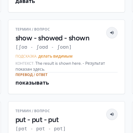
давать
ТЕРМИН / ВОПРОС
show - showed - shown
[ʃoʊ - ʃoʊd - ʃoʊn]
делать видимым
ПОДСКАЗКА:
The result is shown here. - Результат
КОНТЕКСТ:
показан здесь.
ПЕРЕВОД / ОТВЕТ
показывать
ТЕРМИН / ВОПРОС
put - put - put
[pʊt - pʊt - pʊt]