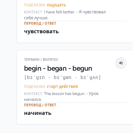
ощущать
ПОДСКАЗКА:
I have felt better. - Я чувствовал
КОНТЕКСТ:
себя лучше.
ПЕРЕВОД / ОТВЕТ
чувствовать
ТЕРМИН / ВОПРОС
begin - began - begun
[bɪˈɡɪn - bɪˈɡæn - bɪˈɡʌn]
старт действия
ПОДСКАЗКА:
The lesson has begun. - Урок
КОНТЕКСТ:
начался.
ПЕРЕВОД / ОТВЕТ
начинать