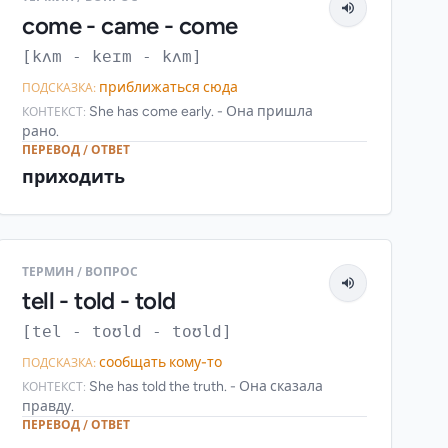
come - came - come
[kʌm - keɪm - kʌm]
приближаться сюда
ПОДСКАЗКА:
She has come early. - Она пришла
КОНТЕКСТ:
рано.
ПЕРЕВОД / ОТВЕТ
приходить
ТЕРМИН / ВОПРОС
tell - told - told
[tel - toʊld - toʊld]
сообщать кому-то
ПОДСКАЗКА:
She has told the truth. - Она сказала
КОНТЕКСТ:
правду.
ПЕРЕВОД / ОТВЕТ