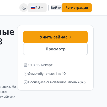
RU
Войти
Регистрация
ные
Учить сейчас
3
Просмотр
150
+ 150
карт
Демо-обучение: 1 из 10
Последнее обновление: июнь 2026
языка. На
мысл.
нглийские