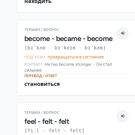
находить
ТЕРМИН / ВОПРОС
become - became - become
[bɪˈkʌm - bɪˈkeɪm - bɪˈkʌm]
превращаться в состояние
ПОДСКАЗКА:
He has become stronger. - Он стал
КОНТЕКСТ:
сильнее.
ПЕРЕВОД / ОТВЕТ
становиться
ТЕРМИН / ВОПРОС
feel - felt - felt
[fiːl - felt - felt]