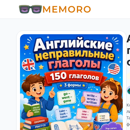
К
л
Т
ф