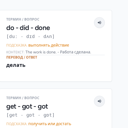
ТЕРМИН / ВОПРОС
do - did - done
[duː - dɪd - dʌn]
выполнять действие
ПОДСКАЗКА:
The work is done. - Работа сделана.
КОНТЕКСТ:
ПЕРЕВОД / ОТВЕТ
делать
ТЕРМИН / ВОПРОС
get - got - got
[ɡet - ɡɒt - ɡɒt]
получить или достать
ПОДСКАЗКА: