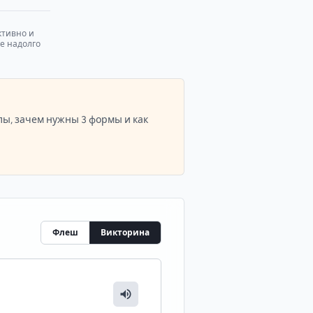
ктивно и
е надолго
лы, зачем нужны 3 формы и как
Флеш
Викторина