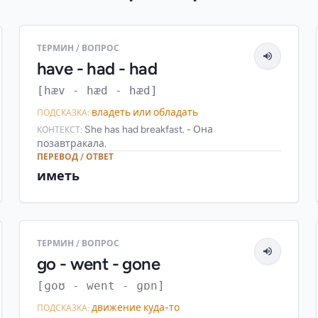
ТЕРМИН / ВОПРОС
have - had - had
[hæv - hæd - hæd]
владеть или обладать
ПОДСКАЗКА:
She has had breakfast. - Она
КОНТЕКСТ:
позавтракала.
ПЕРЕВОД / ОТВЕТ
иметь
ТЕРМИН / ВОПРОС
go - went - gone
[ɡoʊ - went - ɡɒn]
движение куда-то
ПОДСКАЗКА: