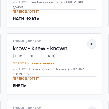
They have gone home. - Они ушли
КОНТЕКСТ:
домой.
ПЕРЕВОД / ОТВЕТ
идти, ехать
ТЕРМИН / ВОПРОС
know - knew - known
[noʊ - nuː - noʊn]
иметь знание
ПОДСКАЗКА:
I have known him for years. - Я знаю
КОНТЕКСТ:
его много лет.
ПЕРЕВОД / ОТВЕТ
знать
ТЕРМИН / ВОПРОС