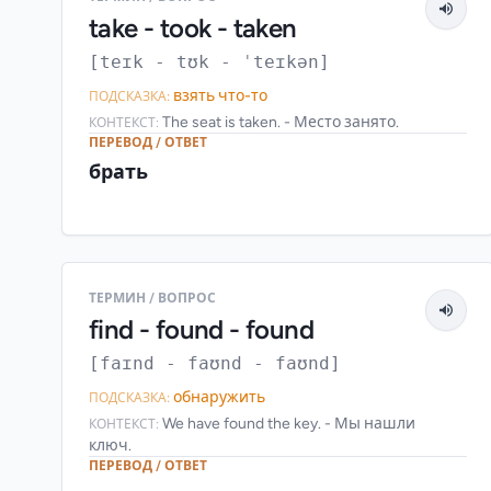
take - took - taken
[teɪk - tʊk - ˈteɪkən]
взять что-то
ПОДСКАЗКА:
The seat is taken. - Место занято.
КОНТЕКСТ:
ПЕРЕВОД / ОТВЕТ
брать
ТЕРМИН / ВОПРОС
find - found - found
[faɪnd - faʊnd - faʊnd]
обнаружить
ПОДСКАЗКА:
We have found the key. - Мы нашли
КОНТЕКСТ:
ключ.
ПЕРЕВОД / ОТВЕТ