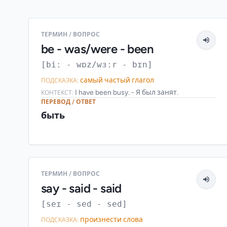
ТЕРМИН / ВОПРОС
be - was/were - been
[biː - wɒz/wɜːr - bɪn]
самый частый глагол
ПОДСКАЗКА:
I have been busy. - Я был занят.
КОНТЕКСТ:
ПЕРЕВОД / ОТВЕТ
быть
ТЕРМИН / ВОПРОС
say - said - said
[seɪ - sed - sed]
произнести слова
ПОДСКАЗКА: