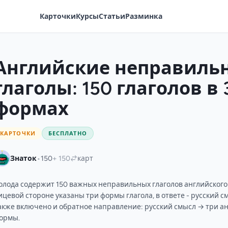
Карточки
Курсы
Статьи
Разминка
Английские неправиль
глаголы: 150 глаголов в 
формах
КАРТОЧКИ
БЕСПЛАТНО
•
Знаток
150
+ 150
карт
олода содержит 150 важных неправильных глаголов английского 
ицевой стороне указаны три формы глагола, в ответе - русский с
акже включено и обратное направление: русский смысл → три а
ормы.