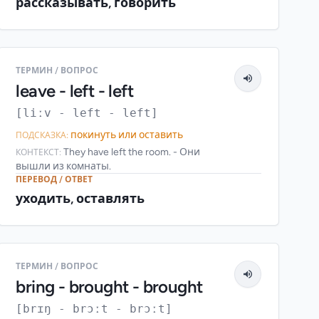
рассказывать, говорить
ТЕРМИН / ВОПРОС
leave - left - left
[liːv - left - left]
покинуть или оставить
ПОДСКАЗКА:
They have left the room. - Они
КОНТЕКСТ:
вышли из комнаты.
ПЕРЕВОД / ОТВЕТ
уходить, оставлять
ТЕРМИН / ВОПРОС
bring - brought - brought
[brɪŋ - brɔːt - brɔːt]