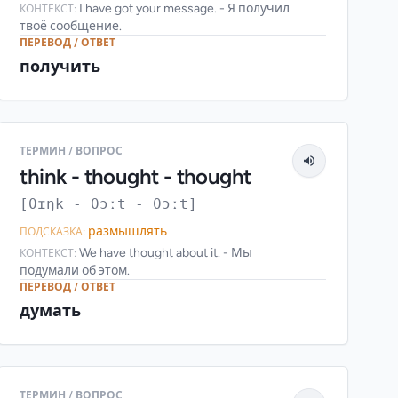
I have got your message. - Я получил
КОНТЕКСТ:
твоё сообщение.
ПЕРЕВОД / ОТВЕТ
получить
ТЕРМИН / ВОПРОС
think - thought - thought
[θɪŋk - θɔːt - θɔːt]
размышлять
ПОДСКАЗКА:
We have thought about it. - Мы
КОНТЕКСТ:
подумали об этом.
ПЕРЕВОД / ОТВЕТ
думать
ТЕРМИН / ВОПРОС