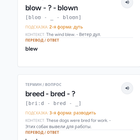
blow - ? - blown
[bloʊ - _ - bloʊn]
2-я форма: дуть
ПОДСКАЗКА:
The wind blew. - Ветер дул.
КОНТЕКСТ:
ПЕРЕВОД / ОТВЕТ
blew
ТЕРМИН / ВОПРОС
breed - bred - ?
[briːd - bred - _]
3-я форма: разводить
ПОДСКАЗКА:
These dogs were bred for work. -
КОНТЕКСТ:
Этих собак вывели для работы.
ПЕРЕВОД / ОТВЕТ