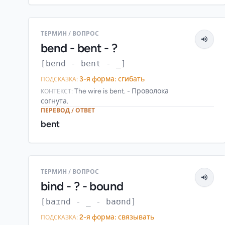
ТЕРМИН / ВОПРОС
bend - bent - ?
[bend - bent - _]
3-я форма: сгибать
ПОДСКАЗКА:
The wire is bent. - Проволока
КОНТЕКСТ:
согнута.
ПЕРЕВОД / ОТВЕТ
bent
ТЕРМИН / ВОПРОС
bind - ? - bound
[baɪnd - _ - baʊnd]
2-я форма: связывать
ПОДСКАЗКА: