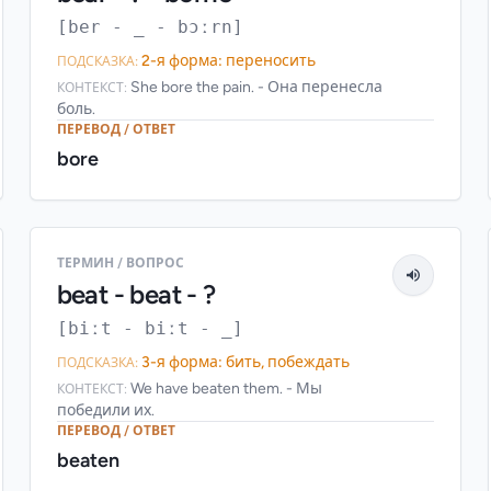
[ber - _ - bɔːrn]
2-я форма: переносить
ПОДСКАЗКА:
She bore the pain. - Она перенесла
КОНТЕКСТ:
боль.
ПЕРЕВОД / ОТВЕТ
bore
ТЕРМИН / ВОПРОС
beat - beat - ?
[biːt - biːt - _]
3-я форма: бить, побеждать
ПОДСКАЗКА:
We have beaten them. - Мы
КОНТЕКСТ:
победили их.
ПЕРЕВОД / ОТВЕТ
beaten