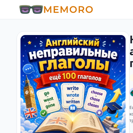
Е
к
т