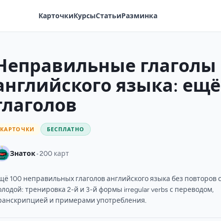
Карточки
Курсы
Статьи
Разминка
Неправильные глаголы
английского языка: ещё
глаголов
КАРТОЧКИ
БЕСПЛАТНО
•
Знаток
200 карт
щё 100 неправильных глаголов английского языка без повторов 
олодой: тренировка 2-й и 3-й формы irregular verbs с переводом,
ранскрипцией и примерами употребления.