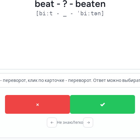
beat - ? - beaten
КОНТЕКСТ
[biːt - _ - ˈbiːtən]
They beat us. - Они победили нас.
- переворот, клик по карточке - переворот. Ответ можно выбират
×
✓
←
Не знаю
Легко
→