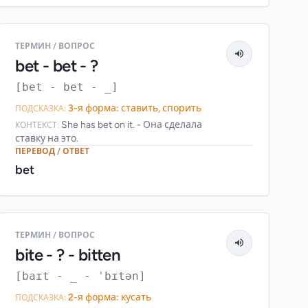
ТЕРМИН / ВОПРОС
bet - bet - ?
[bet - bet - _]
3-я форма: ставить, спорить
ПОДСКАЗКА:
She has bet on it. - Она сделала
КОНТЕКСТ:
ставку на это.
ПЕРЕВОД / ОТВЕТ
bet
ТЕРМИН / ВОПРОС
bite - ? - bitten
[baɪt - _ - ˈbɪtən]
2-я форма: кусать
ПОДСКАЗКА: