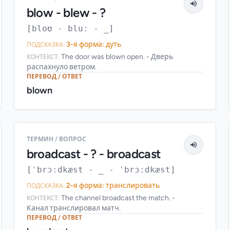
blow - blew - ?
[bloʊ - bluː - _]
3-я форма: дуть
ПОДСКАЗКА:
The door was blown open. - Дверь
КОНТЕКСТ:
распахнуло ветром.
ПЕРЕВОД / ОТВЕТ
blown
ТЕРМИН / ВОПРОС
broadcast - ? - broadcast
[ˈbrɔːdkæst - _ - ˈbrɔːdkæst]
2-я форма: транслировать
ПОДСКАЗКА:
The channel broadcast the match. -
КОНТЕКСТ:
Канал транслировал матч.
ПЕРЕВОД / ОТВЕТ