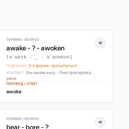
ТЕРМИН / ВОПРОС
awake - ? - awoken
[əˈweɪk - _ - əˈwoʊkən]
2-я форма: просыпаться
ПОДСКАЗКА:
She awoke early. - Она проснулась
КОНТЕКСТ:
рано.
ПЕРЕВОД / ОТВЕТ
awoke
ТЕРМИН / ВОПРОС
bear - bore - ?