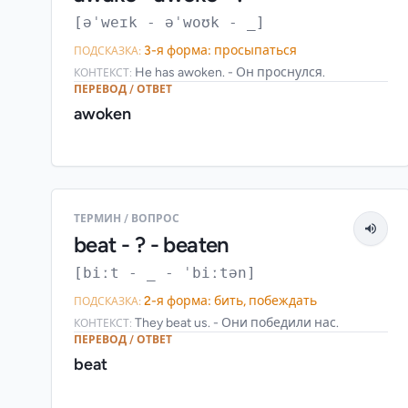
[əˈweɪk - əˈwoʊk - _]
3-я форма: просыпаться
ПОДСКАЗКА:
He has awoken. - Он проснулся.
КОНТЕКСТ:
ПЕРЕВОД / ОТВЕТ
awoken
ТЕРМИН / ВОПРОС
beat - ? - beaten
[biːt - _ - ˈbiːtən]
2-я форма: бить, побеждать
ПОДСКАЗКА:
They beat us. - Они победили нас.
КОНТЕКСТ:
ПЕРЕВОД / ОТВЕТ
beat