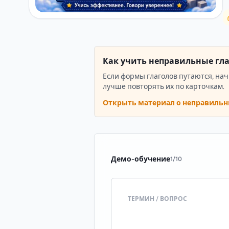
Как учить неправильные гл
Если формы глаголов путаются, нач
лучше повторять их по карточкам.
Открыть материал о неправильн
Демо-обучение
1
/
10
ТЕРМИН / ВОПРОС