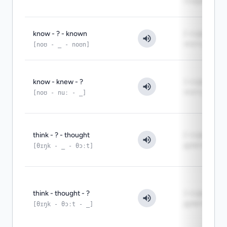
создавать
know - ? - known
2-я форма:
знать
[noʊ - _ - noʊn]
know - knew - ?
3-я форма:
знать
[noʊ - nuː - _]
think - ? - thought
2-я форма:
думать
[θɪŋk - _ - θɔːt]
think - thought - ?
3-я форма:
думать
[θɪŋk - θɔːt - _]