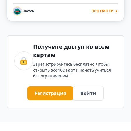
feel, find или found, hang или hanged, read или red.
Колода помогает запомнить формы и не путаться в
Знаток
ПРОСМОТР →
похожих irregular verbs.
Получите доступ ко всем
картам
Зарегистрируйтесь бесплатно, чтобы
открыть все 100 карт и начать учиться
без ограничений.
Регистрация
Войти