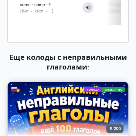
come - came - ?
3-я форма:
приходить
[kʌm - keɪm - _]
Еще колоды с неправильными
глаголами:
🇷🇺
КОЛОДА
БЕСПЛАТНО
📄 200