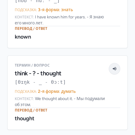
[noʊ - nuː - _]
3-я форма: знать
ПОДСКАЗКА:
I have known him for years. - Я знаю
КОНТЕКСТ:
его много лет.
ПЕРЕВОД / ОТВЕТ
known
ТЕРМИН / ВОПРОС
think - ? - thought
[θɪŋk - _ - θɔːt]
2-я форма: думать
ПОДСКАЗКА:
We thought about it. - Мы подумали
КОНТЕКСТ:
об этом.
ПЕРЕВОД / ОТВЕТ
thought