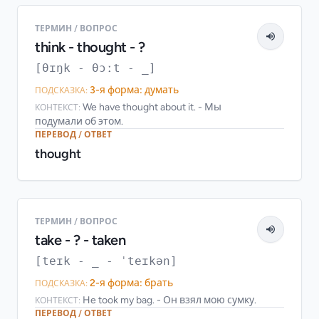
ТЕРМИН / ВОПРОС
think - thought - ?
[θɪŋk - θɔːt - _]
3-я форма: думать
ПОДСКАЗКА:
We have thought about it. - Мы
КОНТЕКСТ:
подумали об этом.
ПЕРЕВОД / ОТВЕТ
thought
ТЕРМИН / ВОПРОС
take - ? - taken
[teɪk - _ - ˈteɪkən]
2-я форма: брать
ПОДСКАЗКА:
He took my bag. - Он взял мою сумку.
КОНТЕКСТ:
ПЕРЕВОД / ОТВЕТ