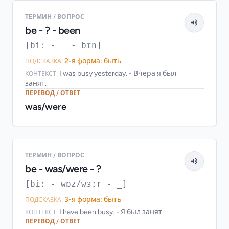
ТЕРМИН / ВОПРОС
be - ? - been
[biː - _ - bɪn]
2-я форма: быть
ПОДСКАЗКА:
I was busy yesterday. - Вчера я был
КОНТЕКСТ:
занят.
ПЕРЕВОД / ОТВЕТ
was/were
ТЕРМИН / ВОПРОС
be - was/were - ?
[biː - wɒz/wɜːr - _]
3-я форма: быть
ПОДСКАЗКА:
I have been busy. - Я был занят.
КОНТЕКСТ:
ПЕРЕВОД / ОТВЕТ