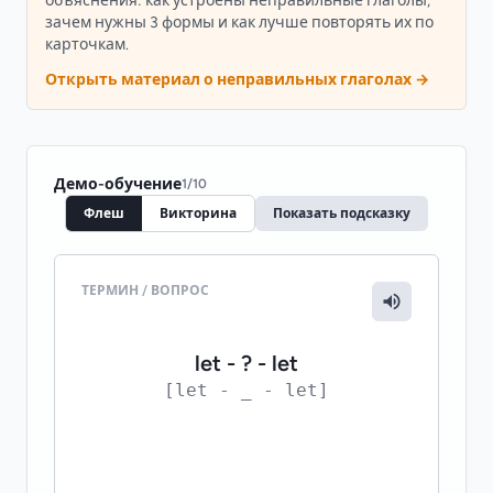
объяснения: как устроены неправильные глаголы,
зачем нужны 3 формы и как лучше повторять их по
карточкам.
Открыть материал о неправильных глаголах →
Демо-обучение
1
/
10
Флеш
Викторина
Показать подсказку
ТЕРМИН / ВОПРОС
ПЕРЕВОД / ОТВЕТ
let
let - ? - let
[let - _ - let]
КОНТЕКСТ
They let us in. - Они впустили нас.