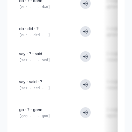
do - ? - done
2-я форма:
делать
[duː - _ - dʌn]
do - did - ?
3-я форма:
делать
[duː - dɪd - _]
say - ? - said
2-я форма:
сказать
[seɪ - _ - sed]
say - said - ?
3-я форма:
сказать
[seɪ - sed - _]
go - ? - gone
2-я форма:
идти, ехать
[ɡoʊ - _ - ɡɒn]