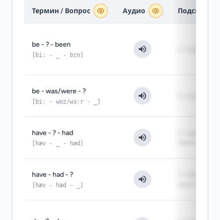
Термин / Вопрос
Аудио
Подсказка
be - ? - been
2-я форма: 
[biː - _ - bɪn]
be - was/were - ?
3-я форма: 
[biː - wɒz/wɜːr - _]
have - ? - had
2-я форма:
иметь
[hæv - _ - hæd]
have - had - ?
3-я форма:
иметь
[hæv - hæd - _]