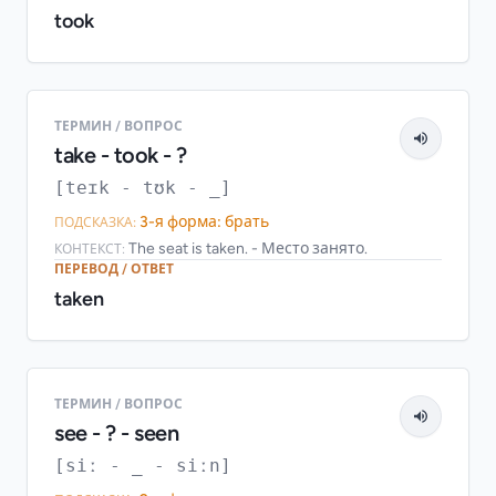
took
ТЕРМИН / ВОПРОС
take - took - ?
[teɪk - tʊk - _]
3-я форма: брать
ПОДСКАЗКА:
The seat is taken. - Место занято.
КОНТЕКСТ:
ПЕРЕВОД / ОТВЕТ
taken
ТЕРМИН / ВОПРОС
see - ? - seen
[siː - _ - siːn]