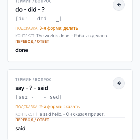
ТЕРМИН / ВОПРОС
do - did - ?
[duː - dɪd - _]
3-я форма: делать
ПОДСКАЗКА:
The work is done. - Работа сделана.
КОНТЕКСТ:
ПЕРЕВОД / ОТВЕТ
done
ТЕРМИН / ВОПРОС
say - ? - said
[seɪ - _ - sed]
2-я форма: сказать
ПОДСКАЗКА:
He said hello. - Он сказал привет.
КОНТЕКСТ:
ПЕРЕВОД / ОТВЕТ
said