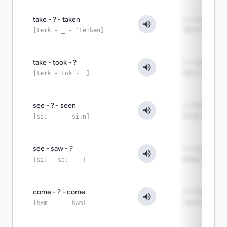
take - ? - taken
2-я форма:
брать
[teɪk - _ - ˈteɪkən]
take - took - ?
3-я форма:
брать
[teɪk - tʊk - _]
see - ? - seen
2-я форма:
видеть
[siː - _ - siːn]
see - saw - ?
3-я форма:
видеть
[siː - sɔː - _]
come - ? - come
2-я форма:
приходить
[kʌm - _ - kʌm]