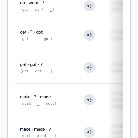
go - went - ?
3-я форма:
идти, ехать
[ɡoʊ - went - _]
get - ? - got
2-я форма:
получить
[ɡet - _ - ɡɒt]
get - got - ?
3-я форма:
получить
[ɡet - ɡɒt - _]
2-я форма:
make - ? - made
делать,
[meɪk - _ - meɪd]
создавать
3-я форма:
make - made - ?
делать,
[meɪk - meɪd - _]