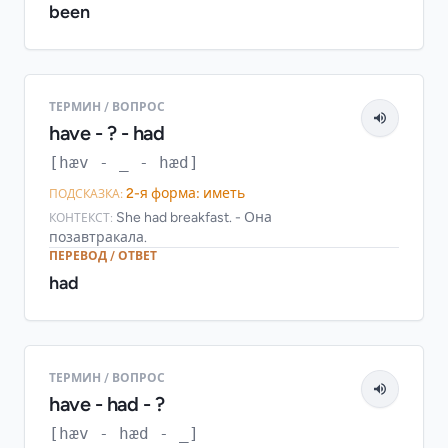
been
ТЕРМИН / ВОПРОС
have - ? - had
[hæv - _ - hæd]
2-я форма: иметь
ПОДСКАЗКА:
She had breakfast. - Она
КОНТЕКСТ:
позавтракала.
ПЕРЕВОД / ОТВЕТ
had
ТЕРМИН / ВОПРОС
have - had - ?
[hæv - hæd - _]