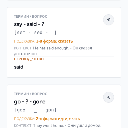
ТЕРМИН / ВОПРОС
say - said - ?
[seɪ - sed - _]
3-я форма: сказать
ПОДСКАЗКА:
He has said enough. - Он сказал
КОНТЕКСТ:
достаточно.
ПЕРЕВОД / ОТВЕТ
said
ТЕРМИН / ВОПРОС
go - ? - gone
[ɡoʊ - _ - ɡɒn]
2-я форма: идти, ехать
ПОДСКАЗКА:
They went home. - Они ушли домой.
КОНТЕКСТ: