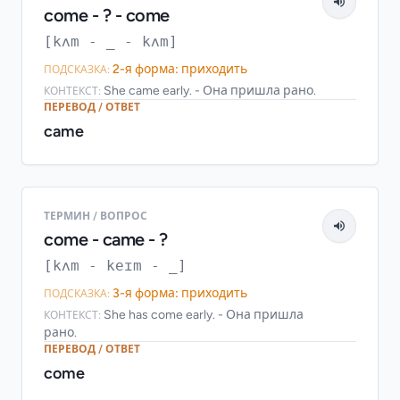
come - ? - come
[kʌm - _ - kʌm]
2-я форма: приходить
ПОДСКАЗКА:
She came early. - Она пришла рано.
КОНТЕКСТ:
ПЕРЕВОД / ОТВЕТ
came
ТЕРМИН / ВОПРОС
come - came - ?
[kʌm - keɪm - _]
3-я форма: приходить
ПОДСКАЗКА:
She has come early. - Она пришла
КОНТЕКСТ:
рано.
ПЕРЕВОД / ОТВЕТ
come