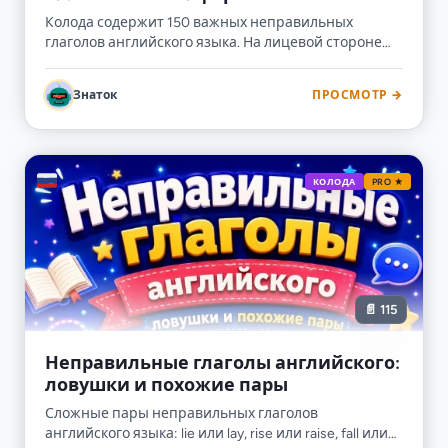
Колода содержит 150 важных неправильных
глаголов английского языка. На лицевой стороне
указаны три формы глагола, в ответе - русский
смысл. Также включено и обратное направление:
Знаток
ПРОСМОТР →
русский смысл → три английские формы.
🇷🇺
КОЛОДА
PRO ★
📄 115
Неправильные глаголы английского:
ловушки и похожие пары
Сложные пары неправильных глаголов
английского языка: lie или lay, rise или raise, fall или