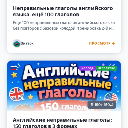
Неправильные глаголы английского
языка: ещё 100 глаголов
Ещё 100 неправильных глаголов английского языка
без повторов с базовой колодой: тренировка 2-й и
3-й формы irregular verbs с переводом,
транскрипцией и примерами употребления.
Знаток
ПРОСМОТР →
🇷🇺
КОЛОДА
БЕСПЛАТНО
📄 150
+ 150
Английские неправильные глаголы:
150 глаголов в 3 формах