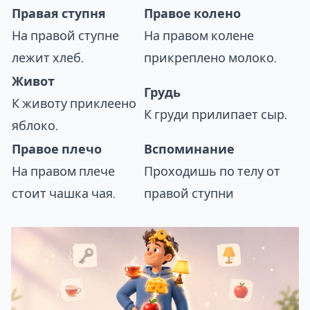
Правая ступня
Правое колено
На правой ступне
На правом колене
лежит хлеб.
прикреплено молоко.
Живот
Грудь
К животу приклеено
К груди прилипает сыр.
яблоко.
Правое плечо
Вспоминание
На правом плече
Проходишь по телу от
стоит чашка чая.
правой ступни